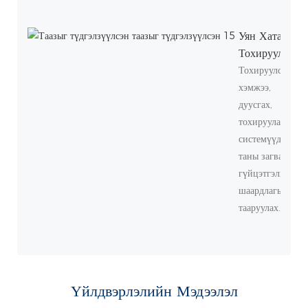
Уян Хатан
Тохируулга
Тохируулсан
хэмжээ,
дуусгах,
тохируулах,
системүүд нь
таны загвар,
гүйцэтгэлийн
шаардлагыг
тааруулах.
Үйлдвэрлэлийн Мэдээлэл