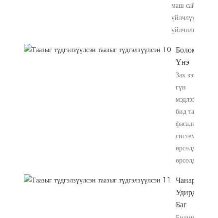
маш сайн
үйлчлүүлэгчий
үйлчилгээ.
Боломжийн
Үнэ
Зах зээлийн
гүн
мэдлэгтэй,
бид тааз,
фасадын
системд
өрсөлдөхүйц
өрсөлдөөнтэй,
Чанарын
Удирдлагын
Баг
Бидний