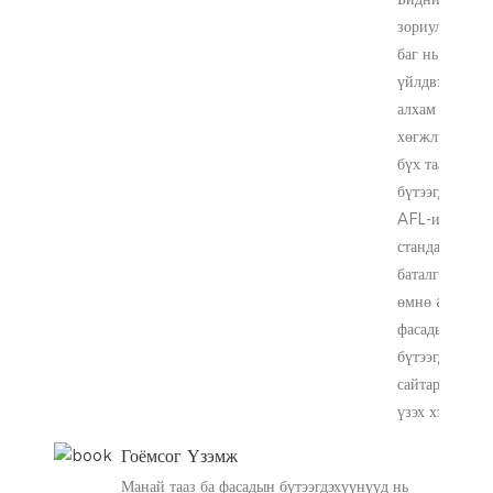
зориулалттай
баг нь
үйлдвэрлэлий
алхам тутамд
хөгжлийн дар
бүх тааз, фас
бүтээгдэхүүни
AFL-ийн
стандартыг
баталгаажуул
өмнө atlade,
фасадын
бүтээгдэхүүни
сайтар шалга
үзэх хэрэгтэй.
Гоёмсог Үзэмж
Манай тааз ба фасадын бүтээгдэхүүнүүд нь