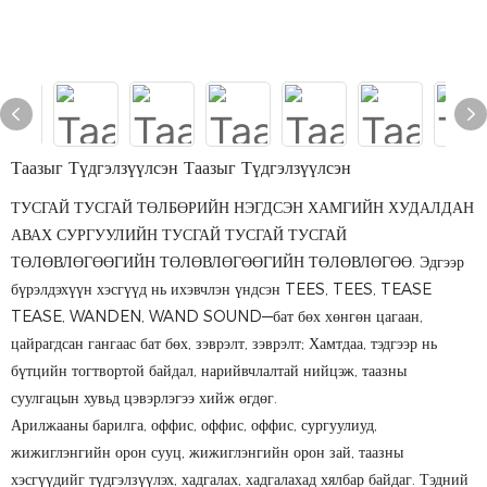
Таазыг Түдгэлзүүлсэн Таазыг Түдгэлзүүлсэн
ТУСГАЙ ТУСГАЙ ТӨЛБӨРИЙН НЭГДСЭН ХАМГИЙН ХУДАЛДАН
АВАХ СУРГУУЛИЙН ТУСГАЙ ТУСГАЙ ТУСГАЙ
ТӨЛӨВЛӨГӨӨГИЙН ТӨЛӨВЛӨГӨӨГИЙН ТӨЛӨВЛӨГӨӨ. Эдгээр
бүрэлдэхүүн хэсгүүд нь ихэвчлэн үндсэн TEES, TEES, TEASE
TEASE, WANDEN, WAND SOUND—бат бөх хөнгөн цагаан,
цайрагдсан гангаас бат бөх, зэврэлт, зэврэлт; Хамтдаа, тэдгээр нь
бүтцийн тогтвортой байдал, нарийвчлалтай нийцэж, таазны
суулгацын хувьд цэвэрлэгээ хийж өгдөг.
Арилжааны барилга, оффис, оффис, оффис, сургуулиуд,
жижиглэнгийн орон сууц, жижиглэнгийн орон зай, таазны
хэсгүүдийг түдгэлзүүлэх, хадгалах, хадгалахад хялбар байдаг. Тэдний