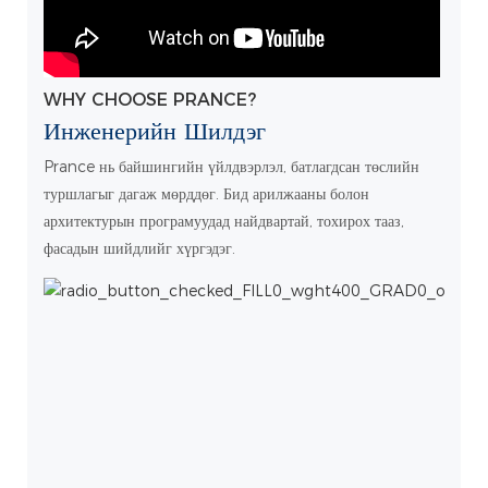
WHY CHOOSE PRANCE?
Инженерийн Шилдэг
Prance нь байшингийн үйлдвэрлэл, батлагдсан төслийн
туршлагыг дагаж мөрддөг. Бид арилжааны болон
архитектурын програмуудад найдвартай, тохирох тааз,
фасадын шийдлийг хүргэдэг.