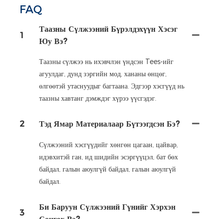
FAQ
Таазны Сүлжээний Бүрэлдэхүүн Хэсэг
1
Юу Вэ?
Таазны сүлжээ нь ихэвчлэн үндсэн Tees-ийг
агуулдаг, дунд зэргийн мод, хананы өнцөг,
өлгөөтэй утаснуудыг багтаана. Эдгээр хэсгүүд нь
таазны хавтанг дэмждэг хүрээ үүсгэдэг.
2
Тэд Ямар Материалаар Бүтээгдсэн Бэ?
Сүлжээний хэсгүүдийг хөнгөн цагаан, цайвар,
идэвхитэй ган, ид шидийн эсэргүүцэл, бат бөх
байдал, галын аюулгүй байдал, галын аюулгүй
байдал.
Би Баруун Сүлжээний Гүнийг Хэрхэн
3