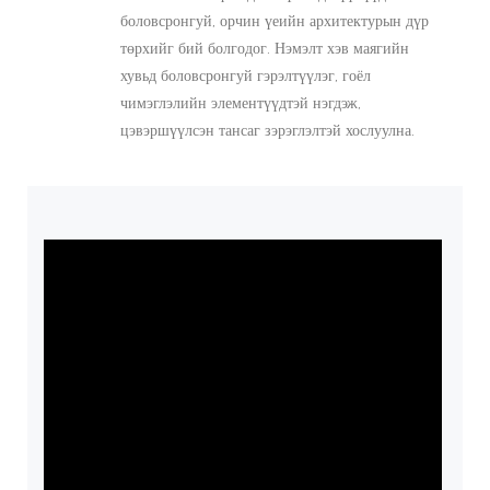
боловсронгуй, орчин үеийн архитектурын дүр
төрхийг бий болгодог. Нэмэлт хэв маягийн
хувьд боловсронгуй гэрэлтүүлэг, гоёл
чимэглэлийн элементүүдтэй нэгдэж,
цэвэршүүлсэн тансаг зэрэглэлтэй хослуулна.