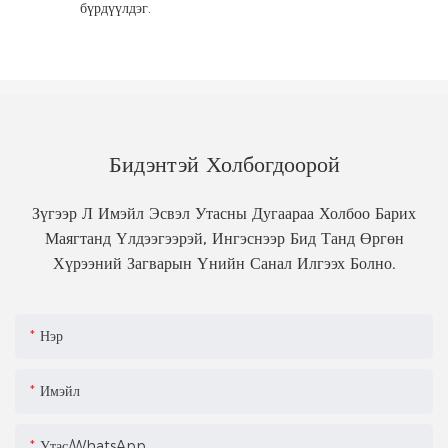
бүрдүүлдэг.
Бидэнтэй Холбогдоорой
Зүгээр Л Имэйл Эсвэл Утасны Дугаараа Холбоо Барих
Маягтанд Үлдээгээрэй, Ингэснээр Бид Танд Өргөн
Хүрээний Загварын Үнийн Санал Илгээх Болно.
Нэр
Имэйл
Утас/WhatsApp