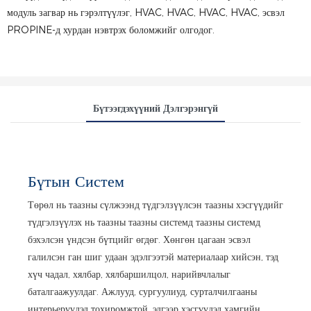
модуль загвар нь гэрэлтүүлэг, HVAC, HVAC, HVAC, HVAC, эсвэл
PROPINE-д хурдан нэвтрэх боломжийг олгодог.
Бүтээгдэхүүний Дэлгэрэнгүй
Бүтын Систем
Төрөл нь таазны сүлжээнд түдгэлзүүлсэн таазны хэсгүүдийг
түдгэлзүүлэх нь таазны таазны системд таазны системд
бэхэлсэн үндсэн бүтцийг өгдөг. Хөнгөн цагаан эсвэл
галилсэн ган шиг удаан эдэлгээтэй материалаар хийсэн, тэд
хүч чадал, хялбар, хялбаршилцол, нарийвчлалыг
баталгаажуулдаг. Ажлууд, сургуулиуд, сурталчилгааны
интерьерүүдэд тохиромжтой, эдгээр хэсгүүдэд хамгийн