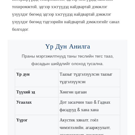
тохиромжтой, эдгээр хэсгүүдэд найдвартай дэмжлэг
үзүүлдэг бөгөөд эдгээр хэсгүүдэд найдвартай дэмжлэг
үзүүлдэг бөгөөд тэдгээрийн найдвартай дэмжлэгийг санал
болгодог.
Үр Дун
Анилга
Праны мэргэжилтнүүд таны төслийн төгс тааз,
фасадын шийдлийг олоход тусална.
Үр дун
Таазыг түдгэлзүүлсэн таазыг
түдгэлзүүлсэн
Түүхий эд
Хөнгөн цагаан
Угаалах
Дот засалчин тааз & Гаднах
фасадууд & хана хана
Үүрэг
Акустик хяналт, гоёл
чимэглэлийн, агааржуулалт,
агааржуулалт, сүүдэрлэх