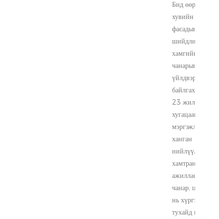
Бид өөрсдийн
хувийн тааз,
фасадын
шийдлийг
хамгийн сайн
чанарын
үйлдвэрлэлтэй
байлгахын тулд
23 жилийн
хугацаанд
мэргэжлийн
ханган
нийлүүлэгчидт
хамтран
ажилласан. Бид
чанар, цаг туха
нь хүргэж, цаг
тухайд нь хүргэ