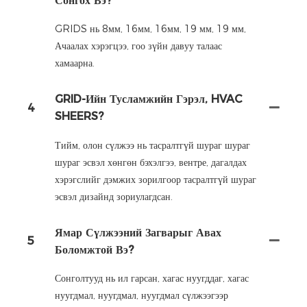
Сонгох Вэ?
GRIDS нь 8мм, 16мм, 16мм, 19 мм, 19 мм,
Ачаалах хэрэгцээ, гоо зүйн давуу талаас
хамаарна.
GRID-Ийн Тусламжийн Гэрэл, HVAC
4
SHEERS?
Тийм, олон сүлжээ нь тасралтгүй шураг шураг
шураг эсвэл хөнгөн бэхэлгээ, вентре, дагалдах
хэрэгслийг дэмжих зорилгоор тасралтгүй шураг
эсвэл дизайнд зориулагдсан.
Ямар Сүлжээний Загварыг Авах
5
Боломжтой Вэ?
Сонголтууд нь ил гарсан, хагас нуугддаг, хагас
нуугдмал, нуугдмал, нуугдмал сүлжээгээр