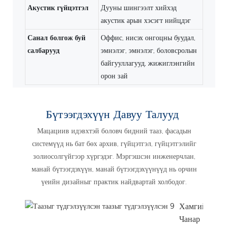
Акустик гүйцэтгэл
Дууны шингээлт хийхэд
акустик арын хэсэгт нийцдэг
Санал болгож буй
Оффис, нисэх онгоцны буудал,
салбарууд
эмнэлэг, эмнэлэг, боловсролын
байгууллагууд, жижиглэнгийн
орон зай
Бүтээгдэхүүн Давуу Талууд
Мацациив идэвхтэй боловч бидний тааз, фасадын
системүүд нь бат бөх архив, гүйцэтгэл, гүйцэтгэлийг
золиосолгүйгээр хүргэдэг. Мэргэшсэн инженерчлан,
манай бүтээгдэхүүн, манай бүтээгдэхүүнүүд нь орчин
үеийн дизайныг практик найдвартай холбодог.
Хамгийн Сай
Чанар