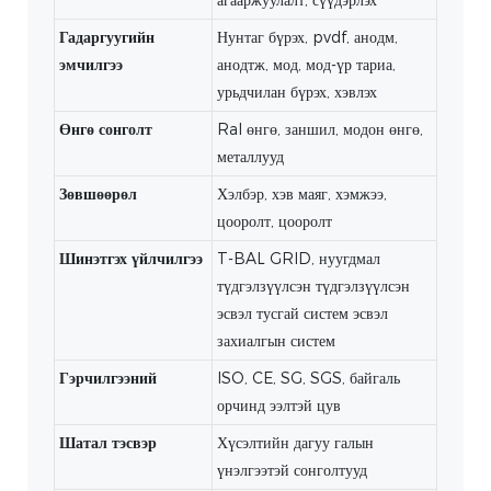
Гадаргуугийн
Нунтаг бүрэх, pvdf, анодм,
эмчилгээ
анодтж, мод, мод-үр тариа,
урьдчилан бүрэх, хэвлэх
Өнгө сонголт
Ral өнгө, заншил, модон өнгө,
металлууд
Зөвшөөрөл
Хэлбэр, хэв маяг, хэмжээ,
цооролт, цооролт
Шинэтгэх үйлчилгээ
T-BAL GRID, нуугдмал
түдгэлзүүлсэн түдгэлзүүлсэн
эсвэл тусгай систем эсвэл
захиалгын систем
Гэрчилгээний
ISO, CE, SG, SGS, байгаль
орчинд ээлтэй цув
Шатал тэсвэр
Хүсэлтийн дагуу галын
үнэлгээтэй сонголтууд