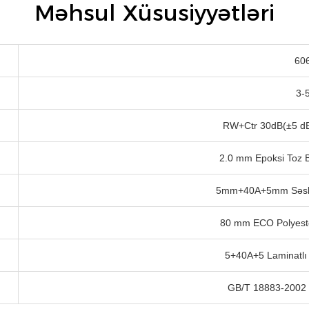
Məhsul Xüsusiyyətləri
60
3-
RW+Ctr 30dB(±5 dB)
2.0 mm Epoksi Toz B
5mm+40A+5mm Səske
80 mm ECO Polyester 
5+40A+5 Laminatlı
GB/T 18883-2002 