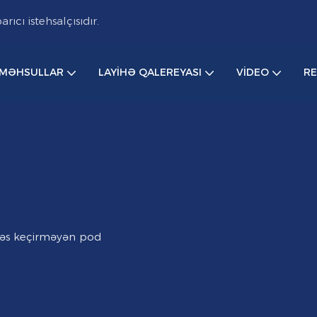
cı istehsalçısıdır.
MƏHSULLAR
LAYIHƏ QALEREYASI
VIDEO
R
əs keçirməyən pod