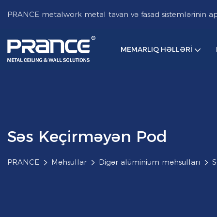
PRANCE metalwork metal tavan və fasad sistemlərinin aparı
MEMARLIQ HƏLLƏRI
Səs Keçirməyən Pod
PRANCE
Məhsullar
Digər alüminium məhsulları
S