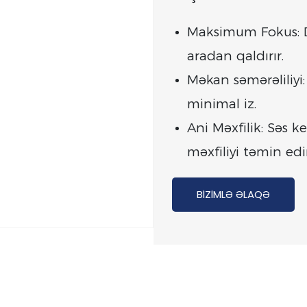
Maksimum Fokus: Də
aradan qaldırır.
Məkan səmərəliliyi
minimal iz.
Ani Məxfilik: Səs k
məxfiliyi təmin edir
BIZIMLƏ ƏLAQƏ