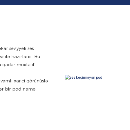
ar səviyyəli səs
 ilə hazırlanır. Bu
a qədər müxtəlif
vamlı xarici görünüşlə
Hər bir pod nəmə