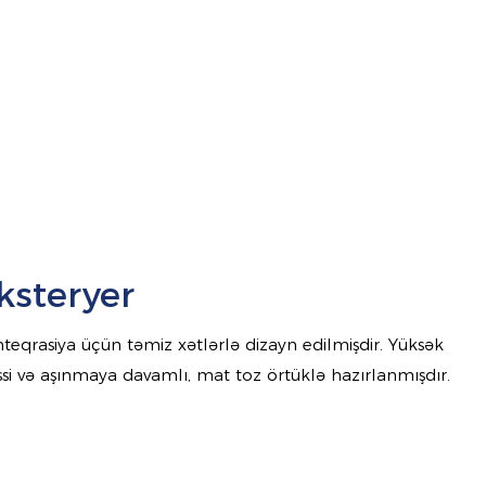
ksteryer
teqrasiya üçün təmiz xətlərlə dizayn edilmişdir. Yüksək
i və aşınmaya davamlı, mat toz örtüklə hazırlanmışdır.