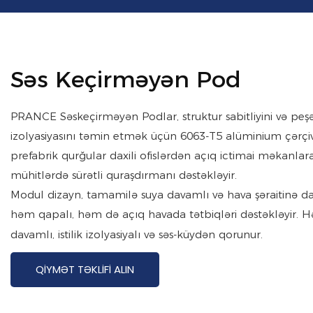
Səs Keçirməyən Pod
PRANCE Səskeçirməyən Podlar, struktur sabitliyini və peşək
izolyasiyasını təmin etmək üçün 6063-T5 alüminium çərçivə
prefabrik qurğular daxili ofislərdən açıq ictimai məkanlar
mühitlərdə sürətli quraşdırmanı dəstəkləyir.
Modul dizayn, tamamilə suya davamlı və hava şəraitinə da
həm qapalı, həm də açıq havada tətbiqləri dəstəkləyir. 
davamlı, istilik izolyasiyalı və səs-küydən qorunur.
QIYMƏT TƏKLIFI ALIN