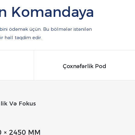
odan Komandaya
bini ödəmək üçün.
Bu bölmələr istənilən
r həll təqdim edir.
Çoxnəfərlik Pod
ilik Və Fokus
0 × 2450 MM