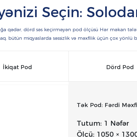
yyənizi Seçin: Sol
ığa qədər,
dörd səs keçirməyən pod
ölçüsü
Hər məkan tələ
aq,
bütün miqyaslarda səssizlik və məxfilik üçün çox yönlü bi
İkiqat Pod
Dörd Pod
Tək Pod: Fərdi Məxf
Tutum: 1 Nəfər
Ölçü: 1050 × 130