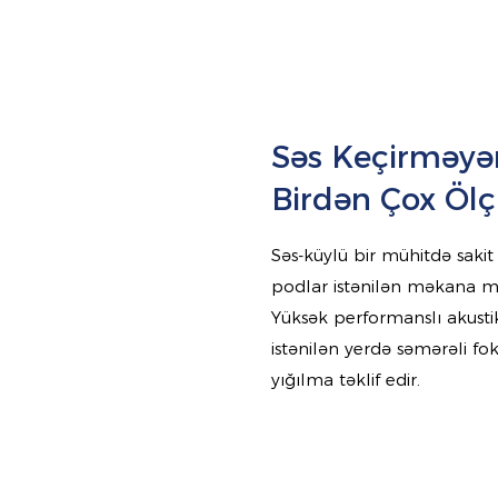
Səs Keçirməyən
Birdən Çox Öl
Səs-küylü bir mühitdə sak
podlar istənilən məkana 
Yüksək performanslı akusti
istənilən yerdə səmərəli fo
yığılma təklif edir.