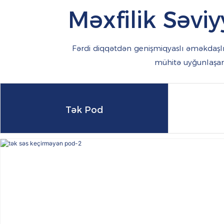
Məxfilik Səvi
Fərdi diqqətdən genişmiqyaslı əməkdaşl
mühitə uyğunlaşar
Tək Pod