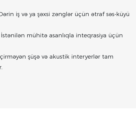
rin iş və ya şəxsi zənglər üçün ətraf səs-küyü
: İstənilən mühitə asanlıqla inteqrasiya üçün
eçirməyən şüşə və akustik interyerlər tam
.