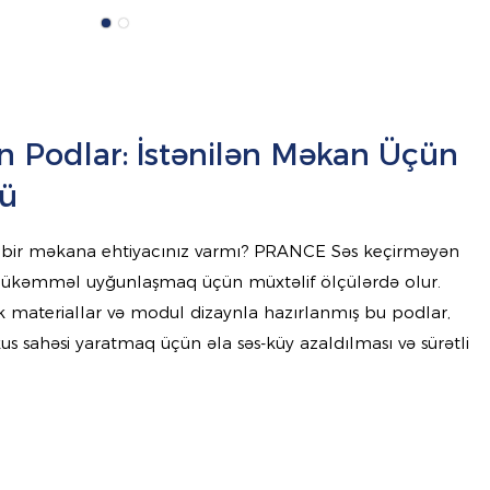
 Podlar: İstənilən Məkan Üçün
çü
it bir məkana ehtiyacınız varmı? PRANCE Səs keçirməyən
mükəmməl uyğunlaşmaq üçün müxtəlif ölçülərdə olur.
k materiallar və modul dizaynla hazırlanmış bu podlar,
kus sahəsi yaratmaq üçün əla səs-küy azaldılması və sürətli