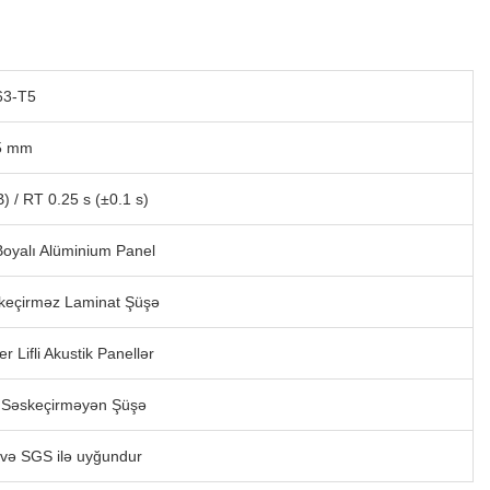
63-T5
5 mm
 / RT 0.25 s (±0.1 s)
oyalı Alüminium Panel
çirməz Laminat Şüşə
Lifli Akustik Panellər
 Səskeçirməyən Şüşə
və SGS ilə uyğundur