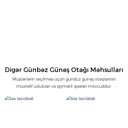
Digər Günbəz Günəş Otağı Məhsulları
Müştərilərin seçilməsi üçün gündüz günəş otaqlarının
müxtəlif üslubları və qiymətli qisələri mövcuddur.