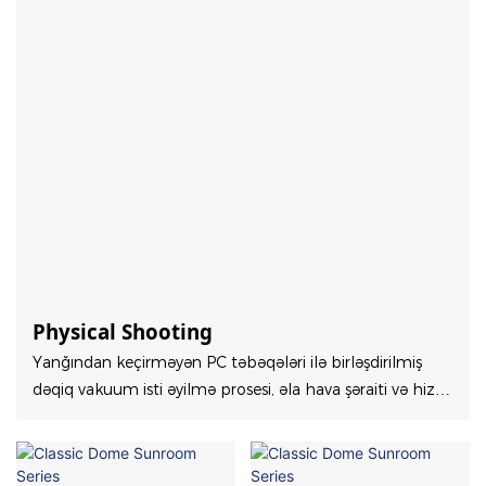
Physical Shooting
Yanğından keçirməyən PC təbəqələri ilə birləşdirilmiş
dəqiq vakuum isti əyilmə prosesi, əla hava şəraiti və hizh
təhlükəsizlik standartlarını təklif edir