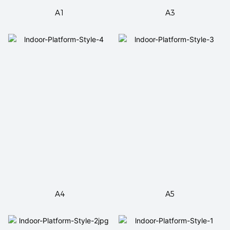
A1
A3
A4
A5