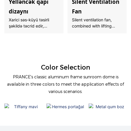
Yelləncək qapı
Silent Ventilation
dizaynı
Fan
Xarici səs-küyü təsirli
Silent ventilation fan,
şəkildə təcrid edir,
combined with lifting
higherconisence və
skylight to achieve air
məxfilik təmin edir
flow.
Color Selection
PRANCE's classic aluminum frame sunroom dome is
available in three colors to meet the application effects of
various scenarios.