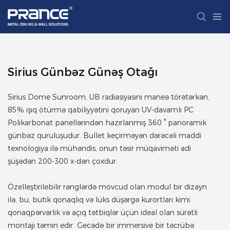
Sirius Günbəz Günəş Otağı
Sirius Dome Sunroom, UB radiasiyasını maneə törətərkən,
85% işıq ötürmə qabiliyyətini qoruyan UV-davamlı PC
Polikarbonat panellərindən hazırlanmış 360 ° panoramik
günbəz quruluşudur. Bullet keçirməyən dərəcəli maddi
texnologiya ilə mühəndis, onun təsir müqaviməti adi
şüşədən 200-300 x-dən çoxdur.
Özelleştirilebilir rənglərdə mövcud olan modul bir dizayn
ilə, bu, butik qonaqlıq və lüks düşərgə kurortları kimi
qonaqpərvərlik və açıq tətbiqlər üçün ideal olan sürətli
montajı təmin edir Gecədə bir immersive bir təcrübə