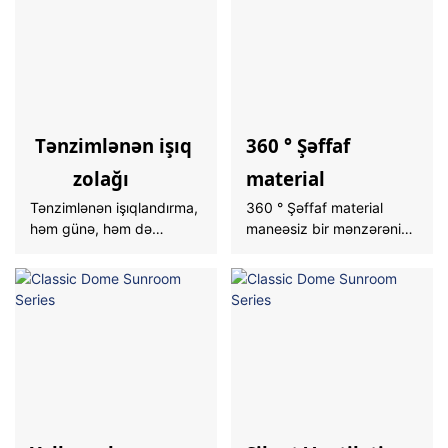
Tənzimlənən işıq
360 ° Şəffaf
zolağı
material
Tənzimlənən işıqlandırma,
360 ° Şəffaf material
həm günə, həm də
maneəsiz bir mənzərəni
gecəyə mükəmməl
təklif edir
uyğunlaşmanı sərbəst
şəkildə tənzimləməyə
imkan verir