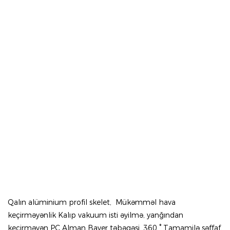
Qalın alüminium profil skelet, Mükəmməl hava
keçirməyənlik Kalıp vakuum isti əyilmə, yanğından
keçirməyən PC Alman Bayer təbəqəsi. 360 ° Tamamilə şəffaf,