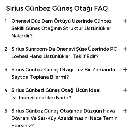
Sirius Günbəz Günəş Otağı FAQ
1
Ənənəvi Düz Dam Örtüyü Üzərində Günbəz
Şəkilli Günəş Otağının Struktur Üstünlükləri
Nələrdir?
2
Sirius Sunroom-Da Ənənəvi Şüşə Üzərində PC
Lövhəsi Hansı Üstünlükləri Təklif Edir?
3
Sirius Günbəz Günəş Otağı Tez Bir Zamanda
Saytda Toplana Bilərmi?
4
Sirius Günbəzi Günəş Otağı Üçün Ideal
Istifadə Ssenariləri Nədir?
5
Sirius Günbəz Günəş Otağında Düzgün Hava
Dövranı Və Səs-Küy Azaldılmasını Necə Təmin
Edirsiniz?