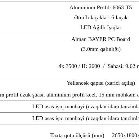
Alüminium Profil: 6063-T5
Ətraflı ləçəklər: 6 ləçək
LED Ağıllı İşıqlar
Alman BAYER PC Board
(3.0mm qalınlığı)
Φ: 3500 /
H: 2600 /
Sahəsi: 9.62 
Yelləncək qapısı (xarici açılış)
 profil üzük şüası, alüminium profil keel, 15 mm möhkəm ağ
LED əsas işıq mənbəyi (uzaqdan idarə tənzimlə
LED əsas işıq mənbəyi (uzaqdan idarə tənzimlə
Taxta qutu ölçüsü (mm) 2650x1800