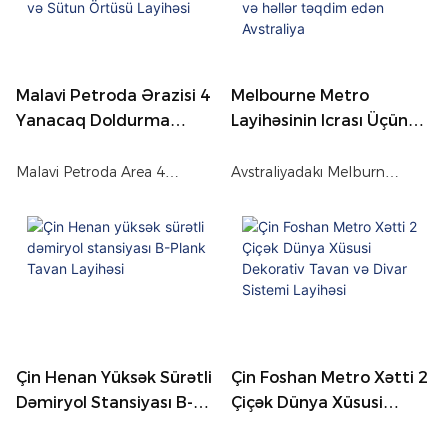
müasir estetika üçün
alüminium örtük panelləri və
hazırlanmış davamlı, yüksək
sütun örtükləri ilə
tutumlu memarlıq
təkmilləşdirilməsi.
sistemlərinə malikdir.
Malavi Petroda Ərazisi 4
Melbourne Metro
Yanacaq Doldurma
Layihəsinin Icrası Üçün
Stansiyası Alüminium
Qabaqcıl Dizayn
Qapı Və Sütun Örtüsü
Xidmətləri Və Həllər
Malavi Petroda Area 4
Avstraliyadakı Melburn
Layihəsi
Təqdim Edən Avstraliya
Yanacaqdoldurma Stansiyası
şəhərətrafı döngə metrosu
Malavidə səmərəli işləməyi
layihəsi dünyanın ən bahalı
dəstəkləyərək davamlılığı,
metro tikintisi layihələrindən
rəng uyğunluğunu və müasir
biridir. Layihə Melburn şəhər
görünüşünü təmin etmək
mərkəzini və şəhərətrafı
üçün PRANCE alüminium
əraziləri ümumi uzunluğu
örtük kənarlarından və sütun
təxminən 90 kilometr olan
örtüklərindən istifadə etdi.’s
əsas dəmir yolu xətti ilə
Çin Henan Yüksək Sürətli
Çin Foshan Metro Xətti 2
tropik iqlim.
birləşdirməyi hədəfləyir.
Dəmiryol Stansiyası B-
Çiçək Dünya Xüsusi
Plank Tavan Layihəsi
Dekorativ Tavan Və Divar