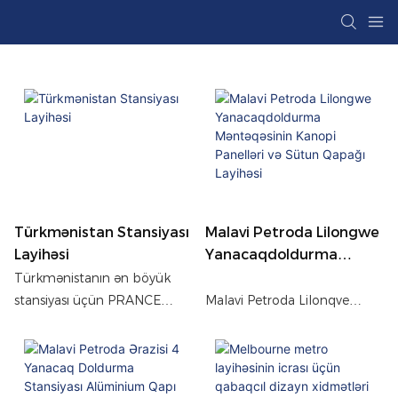
Türkmənistan Stansiyası
Malavi Petroda Lilongwe
Layihəsi
Yanacaqdoldurma
Məntəqəsinin Kanopi
Türkmənistanın ən böyük
Panelləri Və Sütun
stansiyası üçün PRANCE
Malavi Petroda Lilonqve
Qapağı Layihəsi
metal tavan və sütun örtük
Yanacaqdoldurma
həllini kəşf edin. Bu layihə,
Stansiyasının davamlılıq,
əsas nəqliyyat mərkəzində
vahid görünüş və sürətli
uzunmüddətli performans və
quraşdırma üçün PRANCE