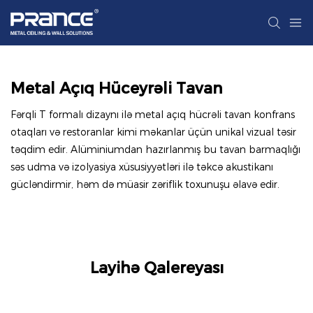
Metal Açıq Hüceyrəli Tavan
Fərqli T formalı dizaynı ilə metal açıq hücrəli tavan konfrans
otaqları və restoranlar kimi məkanlar üçün unikal vizual təsir
təqdim edir. Alüminiumdan hazırlanmış bu tavan barmaqlığı
səs udma və izolyasiya xüsusiyyətləri ilə təkcə akustikanı
gücləndirmir, həm də müasir zəriflik toxunuşu əlavə edir.
Layihə Qalereyası