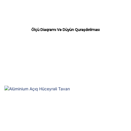
Ölçü Diaqramı Və Düyün Quraşdırılması