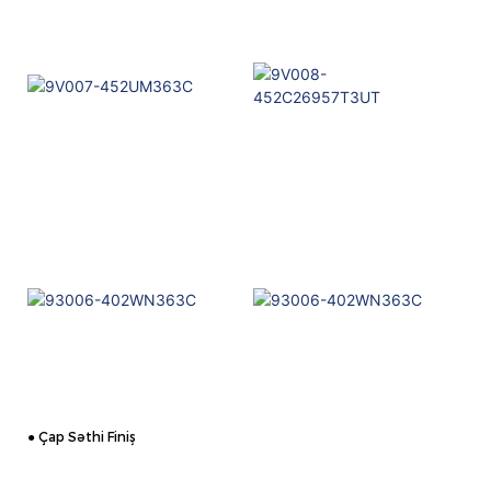
● Çap Səthi Finiş