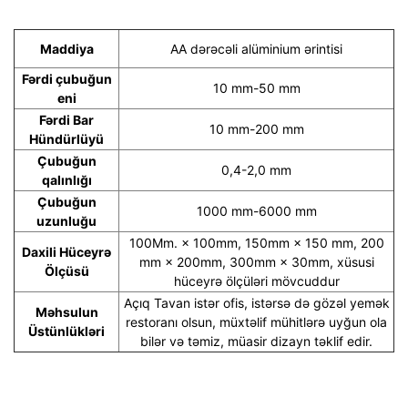
Maddiya
AA dərəcəli alüminium ərintisi
Fərdi çubuğun
10 mm-50 mm
eni
Fərdi Bar
10 mm-200 mm
Hündürlüyü
Çubuğun
0,4-2,0 mm
qalınlığı
Çubuğun
1000 mm-6000 mm
uzunluğu
100Mm. × 100mm, 150mm × 150 mm, 200
Daxili Hüceyrə
mm × 200mm, 300mm × 30mm, xüsusi
Ölçüsü
hüceyrə ölçüləri mövcuddur
Açıq Tavan istər ofis, istərsə də gözəl yemək
Məhsulun
restoranı olsun, müxtəlif mühitlərə uyğun ola
Üstünlükləri
bilər və təmiz, müasir dizayn təklif edir.