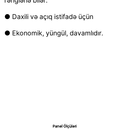
rənglənə bilər.
● Daxili və açıq istifadə üçün
● Ekonomik, yüngül, davamlıdır.
Panel Ölçüləri