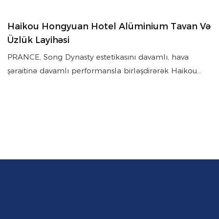
Haikou Hongyuan Hotel Alüminium Tavan Və
Üzlük Layihəsi
PRANCE, Song Dynasty estetikasını davamlı, hava
şəraitinə davamlı performansla birləşdirərək Haikou
Hongyuan Hotel üçün alüminium panellər, tavanlar və
günəş kölgələri təmin etdi.