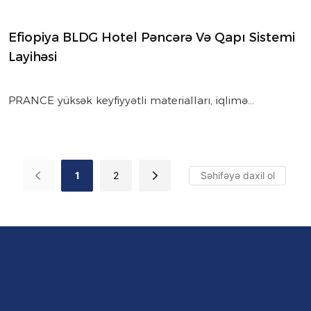
Efiopiya BLDG Hotel Pəncərə Və Qapı Sistemi
Layihəsi
PRANCE yüksək keyfiyyətli materialları, iqlimə
uyğunlaşdırılmış dizaynı və Əddis-Əbəbədə zərif
estetikanı birləşdirən BLDG Hotel üçün pərdə divarları
və qapı sistemləri təqdim etdi.
1
2