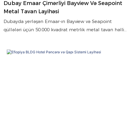
Dubay Emaar Çimərliyi Bayview Və Seapoint
Metal Tavan Layihəsi
Dubayda yerləşən Emaar-ın Bayview və Seapoint
qüllələri üçün 50.000 kvadrat metrlik metal tavan həllini
araşdırın. Bu layihə, yüksək səviyyəli sahil yaşayış
yerlərinin lüks standartlarına və texniki tələblərinə
cavab vermək üçün hazırlanmış tam memarlıq
sisteminə malikdir.