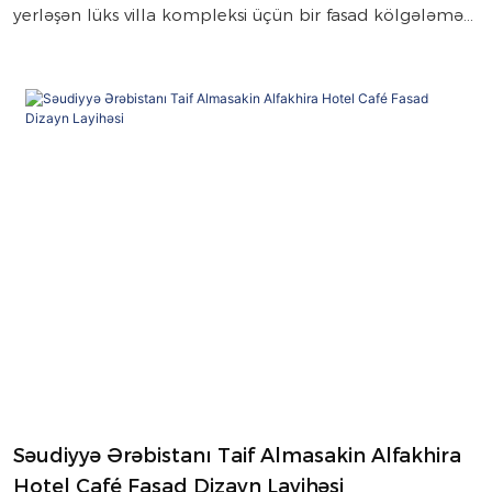
yerləşən lüks villa kompleksi üçün bir fasad kölgələmə
sistemi təmin etdi. Bu sistem, birdən çox yaşayış
vahidində dizayn, istehsal və quraşdırmada dəqiqliyi
təmin etmək üçün 3D skanlama texnologiyasından
istifadə edir.
Səudiyyə Ərəbistanı Taif Almasakin Alfakhira
Hotel Café Fasad Dizayn Layihəsi