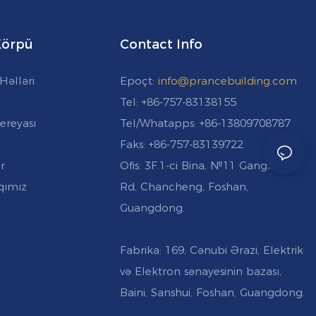
 Körpü
Contact Info
Həlləri
Epoçt:
info@prancebuilding.com
Tel: +86-757-83138155
ereyası
Tel/Whatapps: +86-13809708787
Faks: +86-757-83139722
r
Ofis: 3F.1-ci Bina, №11 Gangkou
qımız
Rd, Chancheng, Foshan,
Guangdong.
Fabrika: 169, Cənubi Ərazi, Elektrik
və Elektron sənayesinin bazası,
Baini, Sanshui, Foshan, Guangdong.