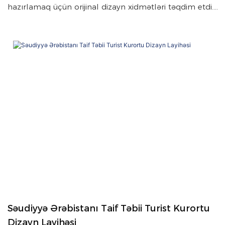
hazırlamaq üçün orijinal dizayn xidmətləri təqdim etdi.
Bu otel salonu layihəsi şampan qızılı rəngdə işlənmiş
xüsusi hazırlanmış əyri metal lövhəli tavan və sütun
örtük sistemini təqdim edir.
Səudiyyə Ərəbistanı Taif Təbii Turist Kurortu
Dizayn Layihəsi