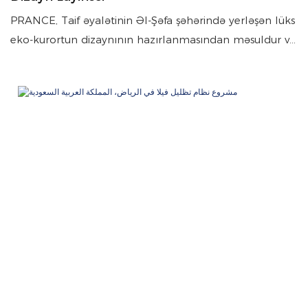
PRANCE, Taif əyalətinin Əl-Şəfa şəhərində yerləşən lüks
eko-kurortun dizaynının hazırlanmasından məsuldur və
yaşayış, landşaft və ictimai məkan sistemlərini vahid
təbiətə yönəlmiş bir məkana inteqrasiya edir.