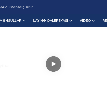
cı istehsalçısıdır.
MƏHSULLAR
LAYIHƏ QALEREYASI
VIDEO
R
yihəsi