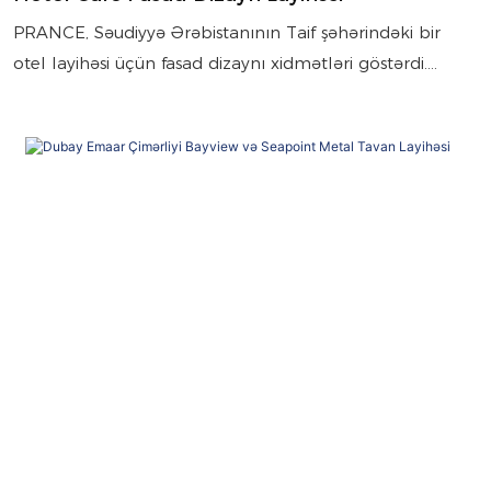
PRANCE, Səudiyyə Ərəbistanının Taif şəhərindəki bir
otel layihəsi üçün fasad dizaynı xidmətləri göstərdi.
Layihə çərçivəsində alüminium üzlük və metal oyma
panel sistemləri birləşdirilərək yüksək temperatur, güclü
günəş radiasiyası və intensiv UB şüaları altında İslam
üslubunda dizayn dili və sabit performansla zərif bir
fasad yaradıldı.