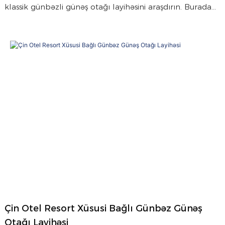
klassik günbəzli günəş otağı layihəsini araşdırın. Burada
otel ziyafət restoranı sahil mənzərələri və çevik istifadə
ilə rahat açıq havada yemək sahəsi yaradır.
Çin Otel Resort Xüsusi Bağlı Günbəz Günəş
Otağı Layihəsi