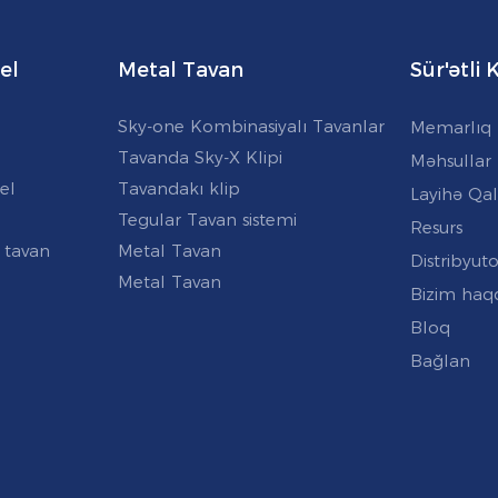
el
Metal Tavan
Sür'ətli
Sky-one Kombinasiyalı Tavanlar
Memarlıq 
Tavanda Sky-X Klipi
Məhsullar
el
Tavandakı klip
Layihə Qal
Tegular Tavan sistemi
Resurs
 tavan
Metal Tavan
Distribyuto
Metal Tavan
Bizim haq
Bloq
Bağlan