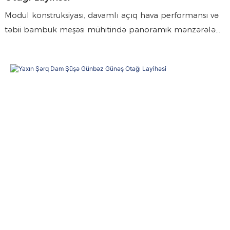
Modul konstruksiyası, davamlı açıq hava performansı və
təbii bambuk meşəsi mühitində panoramik mənzərələri
ilə seçilən, otel kurortu üçün xüsusi olaraq birləşdirilmiş
günbəzli günəş otağı olan PRANCE.