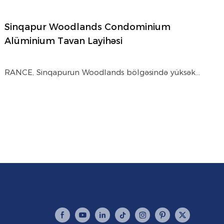
Sinqapur Woodlands Condominium
Alüminium Tavan Layihəsi
RANCE, Sinqapurun Woodlands bölgəsində yüksək
səviyyəli kondominium üçün akustik klipsli tavanlar, G-
plank tavanlar və xüsusi alüminium qutu ilə təchiz
edilmiş, estetik uyğunluq, səs nəzarəti və tropik şərait
üçün uzunmüddətli davamlılıq təmin etmişdir.