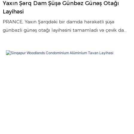
Yaxın Şərq Dam Şüşə Günbəz Günəş Otağı
Layihəsi
PRANCE, Yaxın Şərqdəki bir damda hərəkətli şüşə
günbəzli günəş otağı layihəsini tamamladı və çevik dam
istifadəsi, daxili təbii işıqlandırma və etibarlı
uzunmüddətli performans təklif etdi.