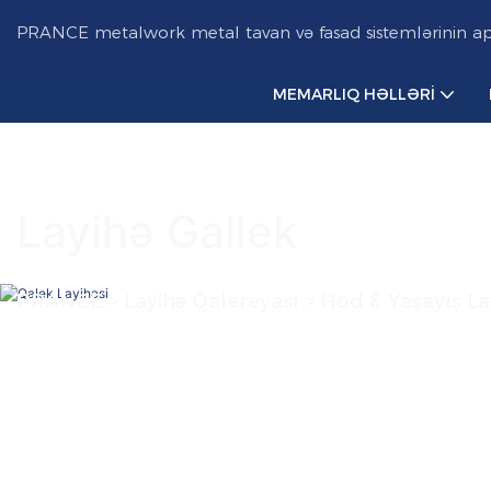
PRANCE metalwork metal tavan və fasad sistemlərinin aparı
MEMARLIQ HƏLLƏRI
Layihə Gallek
PRANCE
>
Layihə Qalereyası > Hod & Yaşayış La