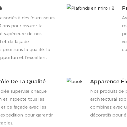
é
Pr
sociés à des fournisseurs
Av
3 ans pour assurer la
ma
té supérieure de nos
po
d et de façade
vo
priorisons la qualité, la
co
pportun et l'excellent
ôle De La Qualité
Apparence Él
diée supervise chaque
Nos produits de 
 et inspecte tous les
architectural sop
 et de façade avec les
combinez avec u
expédition pour garantir
décoratifs pour é
cables.