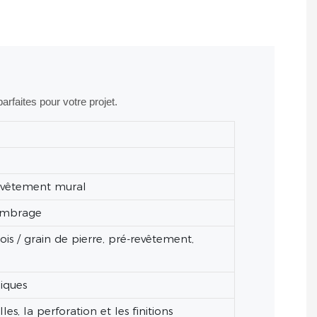
rfaites pour votre projet.
 revêtement mural
 ombrage
s / grain de pierre, pré-revêtement,
liques
les, la perforation et les finitions