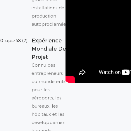
installations de
production
autoproclamées.
Expérience
Mondiale De
Projet
Connu des
entrepreneurs
du monde entier
pour les
aéroports, les
bureaux, les
hôpitaux et les
développements
à grande