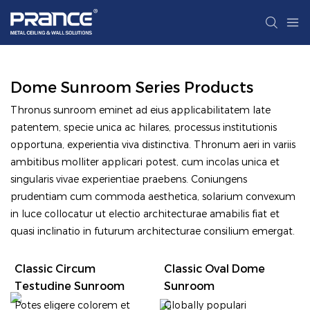
Dome Sunroom Series Products
Thronus sunroom eminet ad eius applicabilitatem late
patentem, specie unica ac hilares, processus institutionis
opportuna, experientia viva distinctiva. Thronum aeri in variis
ambitibus molliter applicari potest, cum incolas unica et
singularis vivae experientiae praebens. Coniungens
prudentiam cum commoda aesthetica, solarium convexum
in luce collocatur ut electio architecturae amabilis fiat et
quasi inclinatio in futurum architecturae consilium emergat.
Classic Circum
Classic Oval Dome
Testudine Sunroom
Sunroom
Potes eligere colorem et
Globally populari