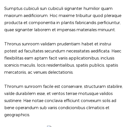
Sumptus cubiculi sun cubiculi signanter humilior quam
maiorum aedificiorum. Hoc maxime tribuitur quod pleraque
producta et componentia in plantis fabricandis perficiuntur,
quae signanter laborem et impensas materiales minuunt.
Thronus sunroom validam prudentiam habet et instrui
potest ad facultates secundum necessitates aedificata. Haec
flexibilitas eam aptam facit variis applicationibus, inclusis
scenicis maculis, locis residentialibus, spatiis publicis, spatiis
mercatoriis, ac venues delectationis.
Thronum sunroom facile est conservare, structuram stabilire,
valde durabilem esse, et ventos terrae motusque validos
sustinere. Hae notae conclavia efficiunt convexum solis ad
bene operandum sub variis condicionibus climaticis et
geographicis.