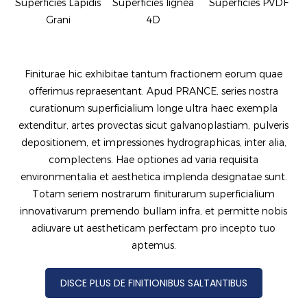
Superficies Lapidis
Superficies lignea
Superficies PVDF
Grani
4D
Finiturae hic exhibitae tantum fractionem eorum quae
offerimus repraesentant. Apud PRANCE, series nostra
curationum superficialium longe ultra haec exempla
extenditur, artes provectas sicut galvanoplastiam, pulveris
depositionem, et impressiones hydrographicas, inter alia,
complectens. Hae optiones ad varia requisita
environmentalia et aesthetica implenda designatae sunt.
Totam seriem nostrarum finiturarum superficialium
innovativarum premendo bullam infra, et permitte nobis
adiuvare ut aestheticam perfectam pro incepto tuo
aptemus.
DISCE PLUS DE FINITIONIBUS SALTANTIBUS