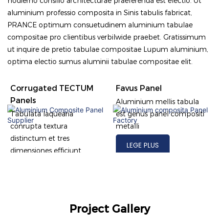
hodierno consilio architecturae praeferenda est electio. Ut
aluminium professio composita in Sinis tabulis fabricat,
PRANCE optimum consuetudinem aluminium tabulae
compositae pro clientibus verbilwide praebet. Gratissimum
ut inquire de pretio tabulae compositae Lupum aluminium,
optima electio sumus aluminii tabulae compositae elit.
Corrugated TECTUM
Favus Panel
Panels
Aluminium mellis tabula
Tabulata laquearia
est genus panel compositi
conrupta textura
metalli
distinctum et tres
LEGE PLUS
dimensiones efficiunt.
LEGE PLUS
Project Gallery