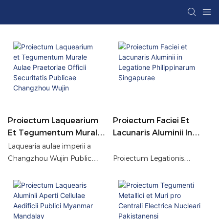
Proiectum Laquearium
Proiectum Faciei Et
Et Tegumentum Murale
Lacunaris Aluminii In
Aulae Praetoriae Officii
Legatione Philippinarum
Laquearia aulae imperii a
Securitatis Publicae
Singapurae
Changzhou Wujin Public
Proiectum Legationis
Changzhou Wujin
Security Bureau facta
Philippinarum Singapurae
tabulas aluminio PRANCE
systema frontis et lacunaris
fabricatas praebent,
ex aluminio integrum
superficiem lenem,
complexum est, productis