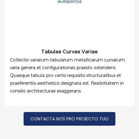
Tabulae Curvae Variae
Collectio variarum tabularum metallicarum curvarum,
varia genera et configurationes praesto ostendens.
Quaeque tabula pro certis requisitis structuralibus et
praeferentiis aestheticis designata est, flexibilitatem in
consilio architecturae exaggerans.
CONTACTA NOS PRO PROIECTO TUO