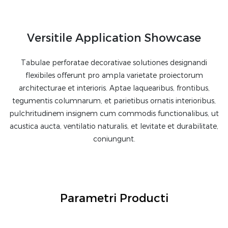
proiecti accommodata.
Versitile Application Showcase
Tabulae perforatae decorativae solutiones designandi
flexibiles offerunt pro ampla varietate proiectorum
architecturae et interioris. Aptae laquearibus, frontibus,
tegumentis columnarum, et parietibus ornatis interioribus,
pulchritudinem insignem cum commodis functionalibus, ut
acustica aucta, ventilatio naturalis, et levitate et durabilitate,
coniungunt.
Parametri Producti
Superius sunt partiales. Nostra tabulata metallica perforata