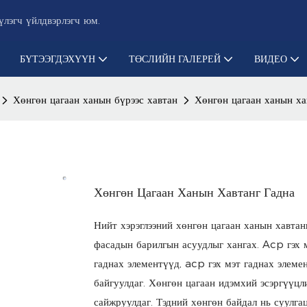
лэгч үйлдвэрлэгч юм.
БҮТЭЭГДЭХҮҮН
ТӨСЛИЙН ГАЛЕРЕЙ
ВИДЕО
Хөнгөн цагаан ханын бүрээс хавтан
Хөнгөн цагаан ханын ха
Хөнгөн Цагаан Ханын Хавтанг Гадна
Нийт хэрэглээний хөнгөн цагаан ханын хавтанг
фасадын барилгын асуудлыг хангах. Acp гэх м
гаднах элементүүд, acp гэх мэт гаднах элемен
байгуулдаг. Хөнгөн цагаан идэмхий эсэргүүцли
сайжруулдаг. Тэдний хөнгөн байдал нь суулга