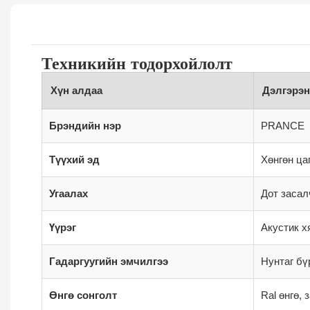
Техникийн тодорхойлолт
Хүн алдаа
Дэлгэрэн
Брэндийн нэр
PRANCE
Түүхий эд
Хөнгөн ца
Угаалах
Дот засал
Үүрэг
Акустик х
Гадаргуугийн эмчилгээ
Нунтаг бү
Өнгө сонголт
Ral өнгө,