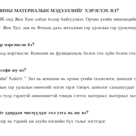
АШИНЫ МАТЕРИАЛЫН МЭДЭЭЛЛИЙГ ХЭРЭГЛЭХ ВЭ?
6 онд Жон Хюо албан ёсоор байгуулжээ. Орчин үеийн инновацийн
. Жон Хуо, аав нь Фошан дахь металлын гар урлалын гар урлалчи
эр мэргэшсэн бэ?
од мэргэшсэн. Компани нь функциональ болон гоо зүйн болон гоо 
ософи юу вэ?
" fusion. " Энэ нь компани нь орчин үеийн технологи, шинэлэг са
ын гар урлалын өвөөгийг нэгэн зэрэг тэвэрч, шинэлэг санаануудыг
улд тэдэнтэй амменингтэй тэмцэх сэтгэл, материал, материал, мате
г удирдан чиглүүлдэг гол утга нь юу вэ?
эр нь тэдний аж ахуйн нэгжийн бүх талыг нэгтгэдэг: