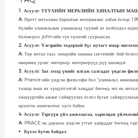
1. Асуулт: ТҮҮХИЙН МЕРАЛИЙН ХЯНАЛТЫН М
A:
Претт металлын барилгын материалыг албан ёсоор 199
бүлийн уламжлалын уламжлалд түүний ач холбогдол өгдөг
боловсрол, john-ийн гүн гүнзгий суурьшсан.
2. Асуулт: Үлгэрийн тодорхой бүс нутагт ямар чиглэлэ
A:
Төр метал тааз, хөшрийн хананы системийг бий болгох
өвөрмөц урлаг, интерьер, интерьерүүд рүү шилждэг.
3. Асуулт: Зах зээлд үнийг ялгаж салгадаг үндсэн фил
A:
Prance-ийн үндсэн философи бол "уламжлал, инновацийн
талаар маш их хүндэтгэлтэй ханддаг бөгөөд энэ нь металл
хөшүүргийн ажлыг сайжруулах ёслол бусыг сайжруулахын т
архитон ашиглалтыг хүсч байна.
4. Асуулт: Тэргүүн үйл ажиллагаа, харилцан үйлчлэлий
A:
PRACE нь дараахь үндсэн утгыг удирддаг бөгөөд тэдгэ
Бүхэл бүтэн байдал