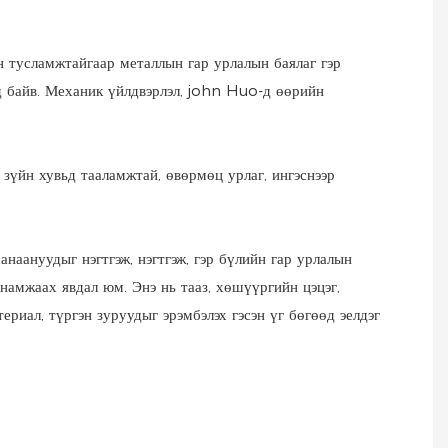
 тусламжтайгаар металлын гар урлалын баялаг гэр
д байв. Механик үйлдвэрлэл, john Huo-д өөрийн
зүйн хувьд тааламжтай, өвөрмөц урлаг, ингэснээр
наануудыг нэгтгэж, нэгтгэж, гэр бүлийн гар урлалын
 намжаах явдал юм. Энэ нь тааз, хөшүүргийн цэцэг,
риал, түргэн зуруудыг эрэмбэлэх гэсэн үг бөгөөд эелдэг