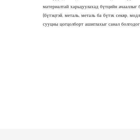
материалтай харьцуулахад бүтцийн ачааллыг ба
(бүтэцтэй, металь, металь ба бүтэх секяр, мод
сууцны цогцолборт ашиглахыг санал болгодог