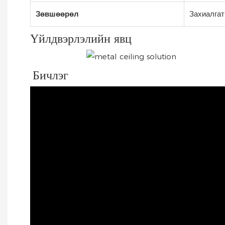
Зөвшөөрөл
Захиалгат
Үйлдвэрлэлийн явц
Бичлэг