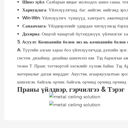
Шинэ зүйл:
Салбарын явцыг жолоодох шинэ санаа, тех
Хариуцлага:
Үйлчлүүлэгчид, баг, нийгэм, нийгэмд эрхл
Win-Win:
Үйлчлүүлэгч, түншүүд, хамтрагч, ажилчидта
Санаачлага:
Үйлдвэрлэлийг удирдан чиглүүлэхэд бэрхшэ
Дахириа:
Онцгой чанартай бүтээгдэхүүн, үйлчилгээг х
5. Асуулт: Компанийн болон энэ нь компанийн болон с
A:
Түүгийн алсын хараа бол үйлчлүүлэгчдэд дэлхийн эрэ
систем, дизайнер, дизайны шинэчлэл юм. Тэд барилгын а
төлөө Т. Пранс тогтвортой хөгжлийг хүлээж байна. Тэд Ар
материалыг дагаж мөрддөг. Акустик, агааржуулалтын эрэлт
шинэлсэн, байгаль орчин, байгаль орчинд орчинд орчинд
Праны үйлдвэр, гэрчилгээ & Тэрэг