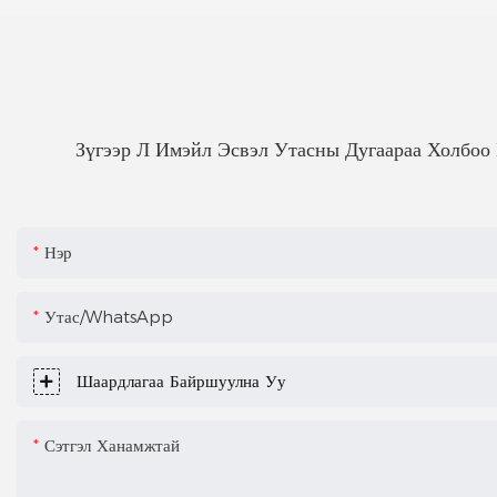
Зүгээр Л Имэйл Эсвэл Утасны Дугаараа Холбоо 
Нэр
Утас/WhatsApp
Шаардлагаа Байршуулна Уу
Сэтгэл Ханамжтай