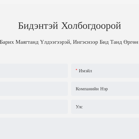
Бидэнтэй Холбогдоорой
Барих Маягтанд Үлдээгээрэй, Ингэснээр Бид Танд Өргө
Имэйл
Компанийн Нэр
Улс