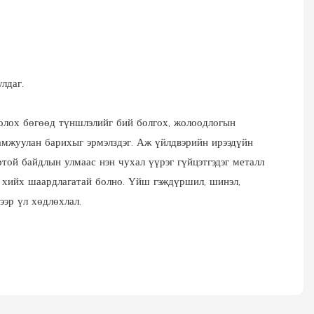
лдаг.
болох бөгөөд түншлэлийг бий болгох, жолоодлогын
дамжуулан барихыг эрмэлздэг. Аж үйлдвэрийн ирээдүйн
ртой байдлын улмаас нэн чухал үүрэг гүйцэтгэдэг металл
ад хийх шаардлагатай болно. Үйш гэждүршил, шинэл,
ээр үл хөдлөхлал.