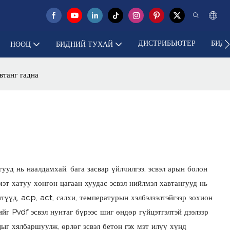
ДИСТРИБЬЮТЕР
БИДЭ
НӨӨЦ
БИДНИЙ ТУХАЙ
втанг гадна
ууд нь наалдамхай, бага засвар үйлчилгээ, эсвэл арын болон
эт хатуу хөнгөн цагаан хуудас эсвэл нийлмэл хавтангууд нь
түүд, acp, act, салхи, температурын хэлбэлзэлтэйгээр зохион
йг Pvdf эсвэл нунтаг бүрээс шиг өндөр гүйцэтгэлтэй дээлээр
цыг хялбаршуулж, өрлөг эсвэл бетон гэх мэт илүү хүнд