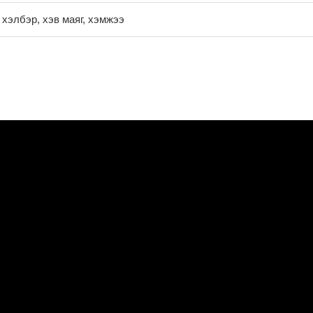
 хэлбэр, хэв маяг, хэмжээ