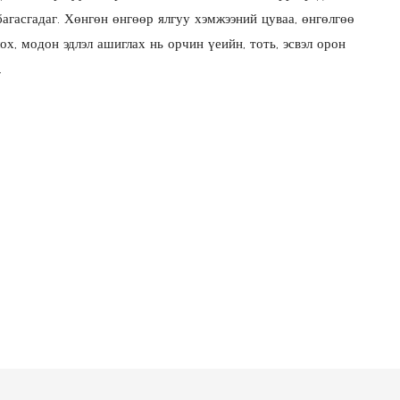
гасгадаг. Хөнгөн өнгөөр ​​ялгуу хэмжээний цуваа, өнгөлгөө
лох, модон эдлэл ашиглах нь орчин үеийн, тоть, эсвэл орон
.