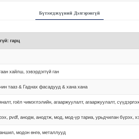
Бүтээгдэхүүний Дэлгэрэнгүй
гүй: гарц
гаан хайлш, зэвэрдэггүй ган
чин тааз & Гаднах фасадууд & хана хана
яналт, гоёл чимэглэлийн, агааржуулалт, агааржуулалт, сүүдэрлэ
рэх, pvdf, анодм, анодтж, мод, мод-үр тариа, урьдчилан бүрэх, х
 заншил, модон өнгө, металлууд