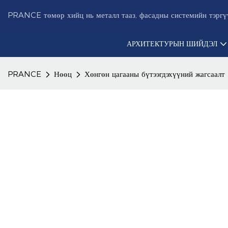
PRANCE төмөр хийц нь металл тааз, фасадны системийн тэргүү
АРХИТЕКТУРЫН ШИЙДЭЛ
PRANCE
Нөөц
Хөнгөн цагааны бүтээгдэхүүний жагсаалт