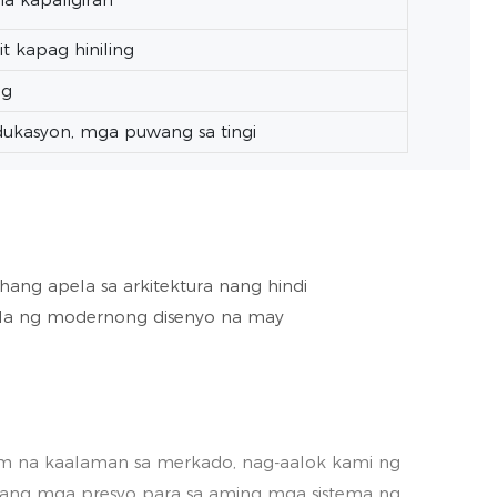
 kapag hiniling
og
edukasyon, mga puwang sa tingi
ng apela sa arkitektura nang hindi
mpla ng modernong disenyo na may
m na kaalaman sa merkado, nag-aalok kami ng
ang mga presyo para sa aming mga sistema ng