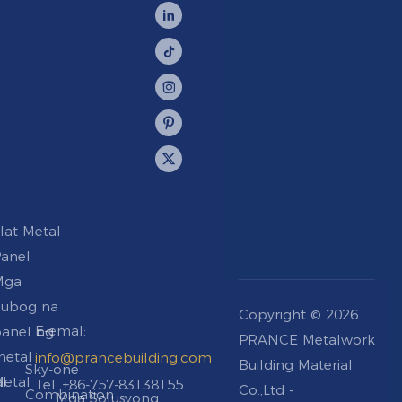
lat Metal
anel
Mga
hubog na
Copyright © 2026
E-emal:
anel ng
PRANCE Metalwork
etal
info@prancebuilding.com
Building Material
Sky-one
al
etal
Tel: +86-757-83138155
Co.,Ltd -
Combination
Mga Solusyong