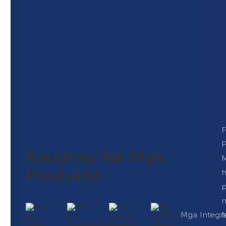
F
P
Kaugnay Na Mga
Produkto
p
m
Mga Integr
M