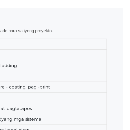
de para sa iyong proyekto.
cladding
e - coating, pag -print
, at pagtatapos
adyang mga sistema
a kapaligiran