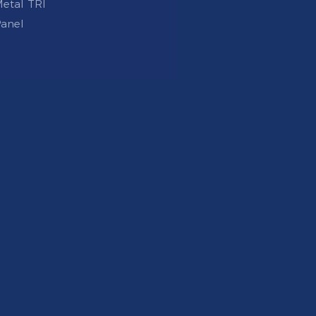
etal TRI
anel