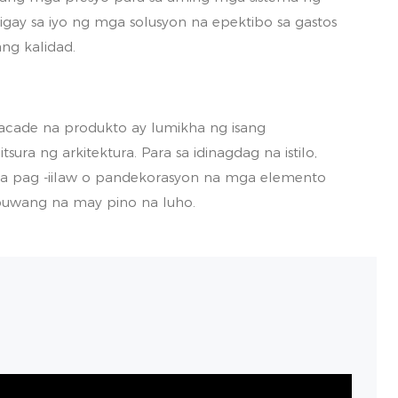
igay sa iyo ng mga solusyon na epektibo sa gastos
ng kalidad.
acade na produkto ay lumikha ng isang
sura ng arkitektura. Para sa idinagdag na istilo,
a pag -iilaw o pandekorasyon na mga elemento
uwang na may pino na luho.