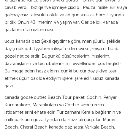
ki,’qızını sonuncu dəfə nə vaxt görüb? “Oh iki gün əvvəl” o
cavab verdi, “biz qəhvə içməyə çıxdıq.” Pauza, fasilə. Bir araya
gəlməyimiz taleyüklü oldu və ad günümüzü həm 1 iyunda
bildik. Onun 43, mənim 44 yaşım var. Qəribə idi. Kanada
qazlarının təmizlənməsi
ucuz kanada qazı Şəxsi qeydimə görə, mən şüurlu şəkildə
dəyişmək qabiliyyətimi inkişaf etdirməyi seçmişəm, bu da
gözəl nəticələrdir. Bugünkü düşüncələrim, hisslərim,
davranışlarım və təcrübələrim 5 il əvvəlkindən çox fərqlidir.
Bu məqalədən həzz aldım, çünki bu cür dəyişikliyə təsir
etmək üçün daxildə etdiyim işlərə işarə edir. ucuz kanada
qazı
canada goose outlet Beach Tour paketi Cochin, Periyar,
Kumarakom, Mararikulam və Cochin kimi turizm
istiqamətlərini əhatə edir. Tur zamanı Kerala bağlarının və
milli parkların gözəlliyindən də həzz almaq olar. Marari
Beach, Cherai Beach kanada qaz satışı, Varkala Beach,