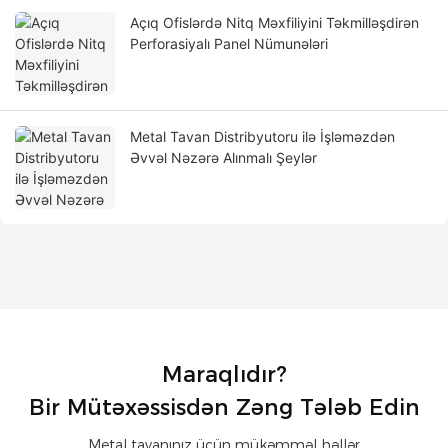
Açıq Ofislərdə Nitq Məxfiliyini Təkmilləşdirən
Perforasiyalı Panel Nümunələri
Metal Tavan Distribyutoru ilə İşləməzdən
Əvvəl Nəzərə Alınmalı Şeylər
Maraqlıdır?
Bir Mütəxəssisdən Zəng Tələb Edin
Metal tavanınız üçün mükəmməl həllər