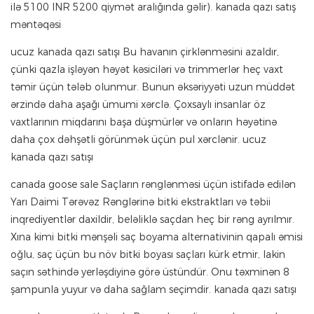
ilə 5100 INR 5200 qiymət aralığında gəlir). kanada qazı satış
məntəqəsi
ucuz kanada qazı satışı Bu havanın çirklənməsini azaldır,
çünki qazla işləyən həyət kəsiciləri və trimmerlər heç vaxt
təmir üçün tələb olunmur. Bunun əksəriyyəti uzun müddət
ərzində daha aşağı ümumi xərclə. Çoxsaylı insanlar öz
vaxtlarının miqdarını başa düşmürlər və onların həyətinə
daha çox dəhşətli görünmək üçün pul xərclənir. ucuz
kanada qazı satışı
canada goose sale Saçların rənglənməsi üçün istifadə edilən
Yarı Daimi Tərəvəz Rənglərinə bitki ekstraktları və təbii
inqrediyentlər daxildir, beləliklə saçdan heç bir rəng ayrılmır.
Xına kimi bitki mənşəli saç boyama alternativinin qapalı əmisi
oğlu, saç üçün bu növ bitki boyası saçları kürk etmir, lakin
saçın səthində yerləşdiyinə görə üstündür. Onu təxminən 8
şampunla yuyur və daha sağlam seçimdir. kanada qazı satışı