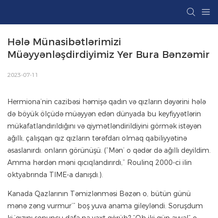
Hələ Münasibətlərimizi 
Müəyyənləşdirdiyimiz Yer Bura Bənzəmir
2023-07-11
Hermiona’nin cazibəsi həmişə qadın və qızların dəyərini hələ
də böyük ölçüdə müəyyən edən dünyada bu keyfiyyətlərin
mükafatlandırıldığını və qiymətləndirildiyini görmək istəyən
ağıllı, çalışqan qız qızların tərəfdarı olmaq qabiliyyətinə
əsaslanırdı. onların görünüşü. (“Mən’ o qədər də ağıllı deyildim.
Amma hərdən məni qıcıqlandırırdı,” Roulinq 2000-ci ilin
oktyabrında TIME-a danışdı.).
Kanada Qazlarının Təmizlənməsi Bəzən o, bütün günü
mənə zəng vurmur’” boş yuva anama gileyləndi. Soruşdum