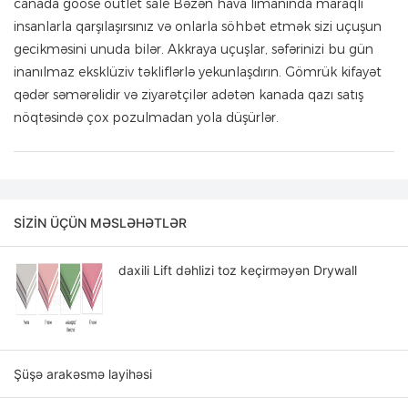
canada goose outlet sale Bəzən hava limanında maraqlı
insanlarla qarşılaşırsınız və onlarla söhbət etmək sizi uçuşun
gecikməsini unuda bilər. Akkraya uçuşlar, səfərinizi bu gün
inanılmaz eksklüziv təkliflərlə yekunlaşdırın. Gömrük kifayət
qədər səmərəlidir və ziyarətçilər adətən kanada qazı satış
nöqtəsində çox pozulmadan yola düşürlər.
SIZIN ÜÇÜN MƏSLƏHƏTLƏR
daxili Lift dəhlizi toz keçirməyən Drywall
Şüşə arakəsmə layihəsi