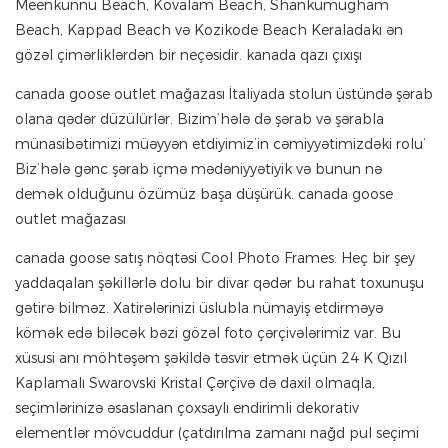
Meenkunnu Beach, Kovalam Beach, Shankumugham
Beach, Kappad Beach və Kozikode Beach Keraladakı ən
gözəl çimərliklərdən bir neçəsidir. kanada qazı çıxışı
canada goose outlet mağazası İtaliyada stolun üstündə şərab
olana qədər düzülürlər. Bizim’hələ də şərab və şərabla
münasibətimizi müəyyən etdiyimiz’in cəmiyyətimizdəki rolu’
Biz’hələ gənc şərab içmə mədəniyyətiyik və bunun nə
demək olduğunu özümüz başa düşürük. canada goose
outlet mağazası
canada goose satış nöqtəsi Cool Photo Frames: Heç bir şey
yaddaqalan şəkillərlə dolu bir divar qədər bu rahat toxunuşu
gətirə bilməz. Xatirələrinizi üslubla nümayiş etdirməyə
kömək edə biləcək bəzi gözəl foto çərçivələrimiz var. Bu
xüsusi anı möhtəşəm şəkildə təsvir etmək üçün 24 K Qızıl
Kaplamalı Swarovski Kristal Çərçivə də daxil olmaqla,
seçimlərinizə əsaslanan çoxsaylı endirimli dekorativ
elementlər mövcuddur (çatdırılma zamanı nağd pul seçimi