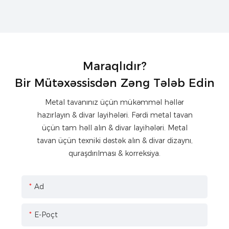
Maraqlıdır?
Bir Mütəxəssisdən Zəng Tələb Edin
Metal tavanınız üçün mükəmməl həllər
hazırlayın & divar layihələri. Fərdi metal tavan
üçün tam həll alın & divar layihələri. Metal
tavan üçün texniki dəstək alın & divar dizaynı,
quraşdırılması & korreksiya.
Ad
E-Poçt