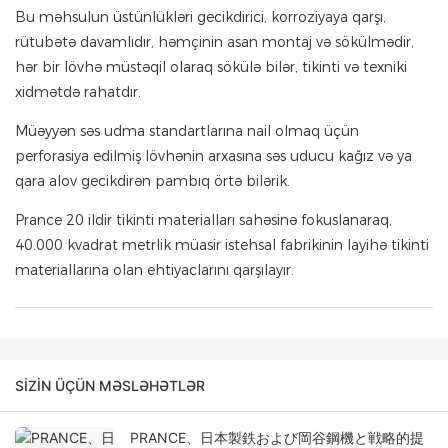
Bu məhsulun üstünlükləri gecikdirici, korroziyaya qarşı,
rütubətə davamlıdır, həmçinin asan montaj və sökülmədir,
hər bir lövhə müstəqil olaraq sökülə bilər, tikinti və texniki
xidmətdə rahatdır.
Müəyyən səs udma standartlarına nail olmaq üçün
perforasiya edilmiş lövhənin arxasına səs uducu kağız və ya
qara alov gecikdirən pambıq örtə bilərik.
Prance 20 ildir tikinti materialları sahəsinə fokuslanaraq,
40.000 kvadrat metrlik müasir istehsal fabrikinin layihə tikinti
materiallarına olan ehtiyaclarını qarşılayır.
SIZIN ÜÇÜN MƏSLƏHƏTLƏR
PRANCE、日本製鉄および岡谷鋼機と戦略的提