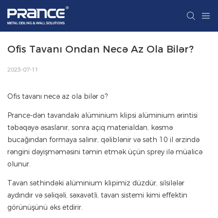
Ofis Tavanı Ondan Necə Az Ola Bilər?
2023-07-11
Ofis tavanı necə az ola bilər o?
Prance-dən tavandakı alüminium klipsi alüminium ərintisi
təbəqəyə əsaslanır, sonra açıq materialdan, kəsmə
bucağından formaya salınır, qəliblənir və səth 10 il ərzində
rəngini dəyişməməsini təmin etmək üçün sprey ilə müalicə
olunur.
Tavan səthindəki alüminium klipimiz düzdür, silsilələr
aydındır və səliqəli, səxavətli, tavan sistemi kimi effektin
görünüşünü əks etdirir.