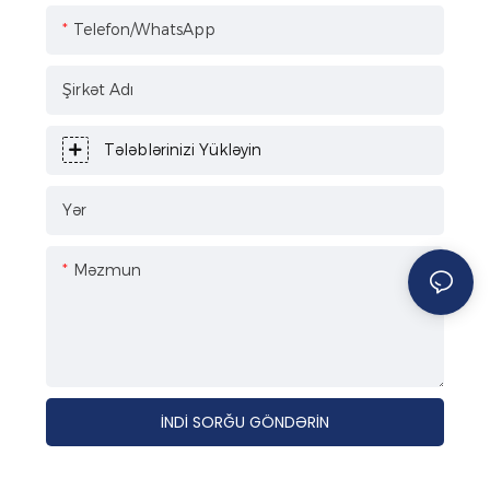
Telefon/WhatsApp
Şirkət Adı
Tələblərinizi Yükləyin
Yər
Məzmun
İNDI SORĞU GÖNDƏRIN