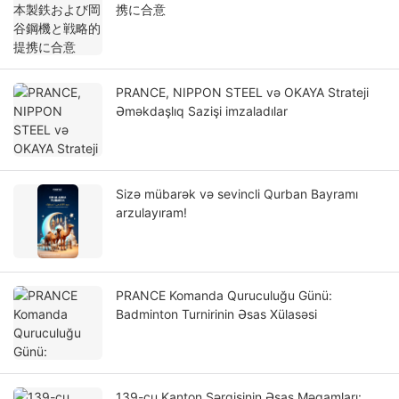
携に合意
PRANCE, NIPPON STEEL və OKAYA Strateji
Əməkdaşlıq Sazişi imzaladılar
Sizə mübarək və sevincli Qurban Bayramı
arzulayıram!
PRANCE Komanda Quruculuğu Günü:
Badminton Turnirinin Əsas Xülasəsi
139-cu Kanton Sərgisinin Əsas Məqamları: