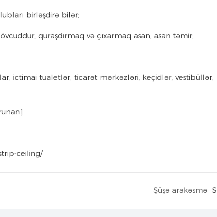
bları birləşdirə bilər;
 mövcuddur, quraşdırmaq və çıxarmaq asan, asan təmir;
r, ictimai tualetlər, ticarət mərkəzləri, keçidlər, vestibüllər,
orunan]
rip-ceiling/
Şüşə arakəsmə
S