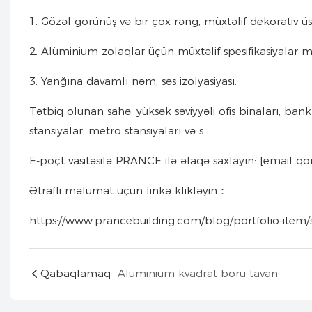
1. Gözəl görünüş və bir çox rəng, müxtəlif dekorativ üslu
2. Alüminium zolaqlar üçün müxtəlif spesifikasiyalar
3. Yanğına davamlı nəm, səs izolyasiyası.
Tətbiq olunan sahə: yüksək səviyyəli ofis binaları, bankla
stansiyalar, metro stansiyaları və s.
E-poçt vasitəsilə PRANCE ilə əlaqə saxlayın: [email q
Ətraflı məlumat üçün linkə klikləyin：
https://www.prancebuilding.com/blog/portfolio-item/st
Qabaqlamaq
Alüminium kvadrat boru tavan