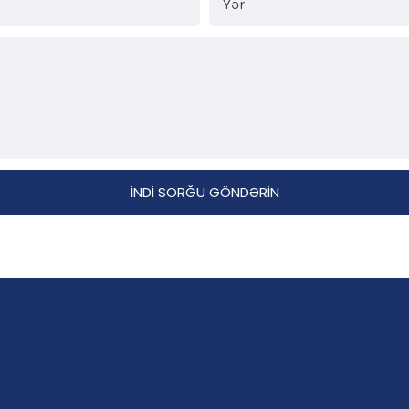
Yər
İNDI SORĞU GÖNDƏRIN