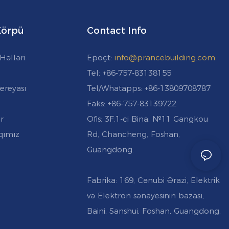
 Körpü
Contact Info
Həlləri
Epoçt:
info@prancebuilding.com
Tel: +86-757-83138155
ereyası
Tel/Whatapps: +86-13809708787
Faks: +86-757-83139722
r
Ofis: 3F.1-ci Bina, №11 Gangkou
qımız
Rd, Chancheng, Foshan,
Guangdong.
Fabrika: 169, Cənubi Ərazi, Elektrik
və Elektron sənayesinin bazası,
Baini, Sanshui, Foshan, Guangdong.