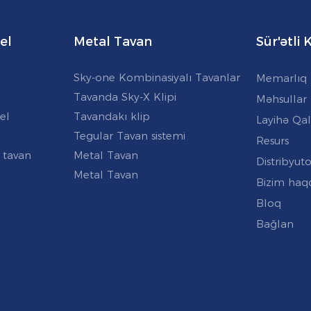
el
Metal Tavan
Sür'ətli
Sky-one Kombinasiyalı Tavanlar
Memarlıq 
Tavanda Sky-X Klipi
Məhsullar
el
Tavandakı klip
Layihə Qal
Tegular Tavan sistemi
Resurs
 tavan
Metal Tavan
Distribyuto
Metal Tavan
Bizim haq
Bloq
Bağlan