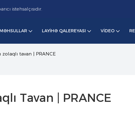
cı istehsalçısıdır.
MƏHSULLAR
LAYIHƏ QALEREYASI
VIDEO
R
 zolaqlı tavan | PRANCE
aqlı Tavan | PRANCE