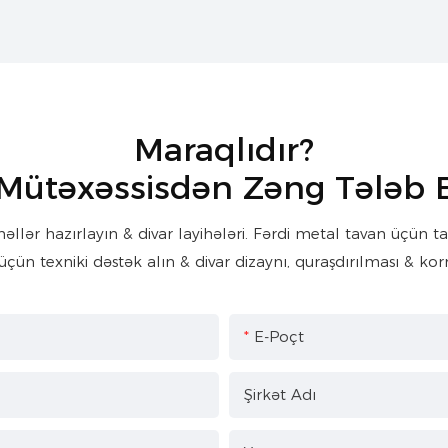
Maraqlıdır?
 Mütəxəssisdən Zəng Tələb 
ər hazırlayın & divar layihələri. Fərdi metal tavan üçün tam 
üçün texniki dəstək alın & divar dizaynı, quraşdırılması & korr
E-Poçt
Şirkət Adı