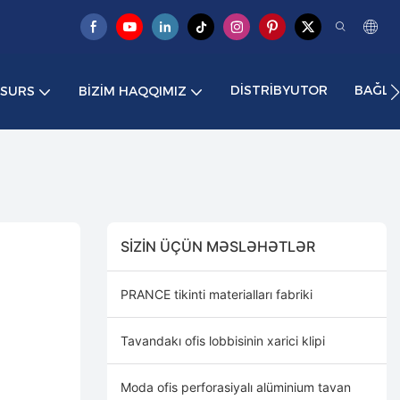
DISTRIBYUTOR
BAĞLA
ESURS
BIZIM HAQQIMIZ
SIZIN ÜÇÜN MƏSLƏHƏTLƏR
PRANCE tikinti materialları fabriki
Tavandakı ofis lobbisinin xarici klipi
Moda ofis perforasiyalı alüminium tavan