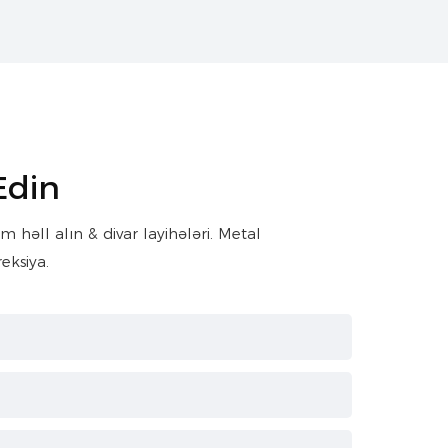
Edin
həll alın & divar layihələri. Metal
eksiya.