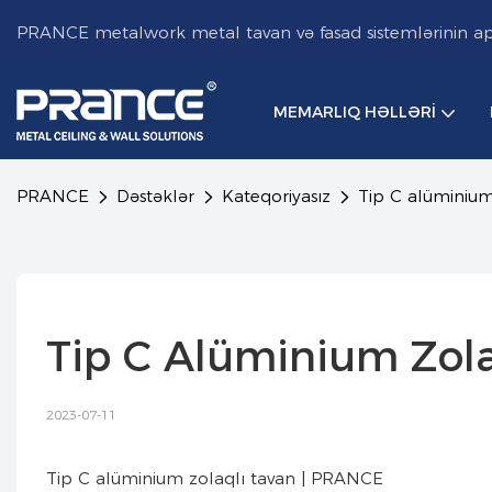
PRANCE metalwork metal tavan və fasad sistemlərinin aparı
MEMARLIQ HƏLLƏRI
PRANCE
Dəstəklər
Kateqoriyasız
Tip C alüminium
Tip C Alüminium Zol
2023-07-11
Tip C alüminium zolaqlı tavan | PRANCE