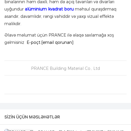
binalarının həm daxili, həm də açıq tavanları və divarları
uyğundur
alüminium kvadrat boru
məhsul quraşdırmaq
asandır, davamlıdır, rəngi vahiddir və yaxşı vizual effektə
malikdir.
Əlavə məlumat üçün PRANCE ilə əlaqə saxlamağa xoş
gəlmisiniz
E-poçt:[email qorunan]
PRANCE Building Material Co., Ltd
SIZIN ÜÇÜN MƏSLƏHƏTLƏR