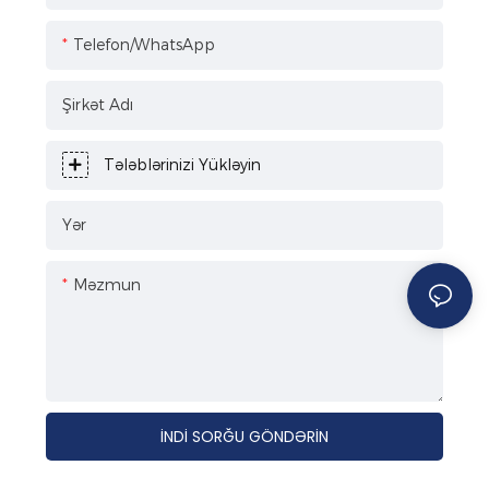
Telefon/WhatsApp
Şirkət Adı
Tələblərinizi Yükləyin
Yər
Məzmun
İNDI SORĞU GÖNDƏRIN