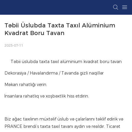
Təbii Üslubda Taxta Taxıl Alüminium 
Kvadrat Boru Tavan
2023-07-11
Təbii üslubda taxta taxıl alüminium kvadrat boru tavan
Dekorasiya / Havalandırma / Tavanda gizli naqillər
Məkan rahatlığı verin.
İnsanlara rahatlıq və xoşbəxtlik hiss etdirin.
Biz ağac taxılının müxtəlif üslub və çalarlarını təklif edirik və
PRANCE brendi’s taxta taxıl tavanı aydın və realdır. Ticarət