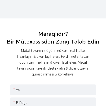
Maraqlıdır?
Bir Mütəxəssisdən Zəng Tələb Edin
Metal tavanınız üçün mükəmməl həllər
hazırlayın & divar layihələri. Fərdi metal tavan
üçün tam həll alın & divar layihələri. Metal
tavan üçün texniki dəstək alın & divar dizaynı,
quraşdırılması & korreksiya.
Ad
E-Poçt