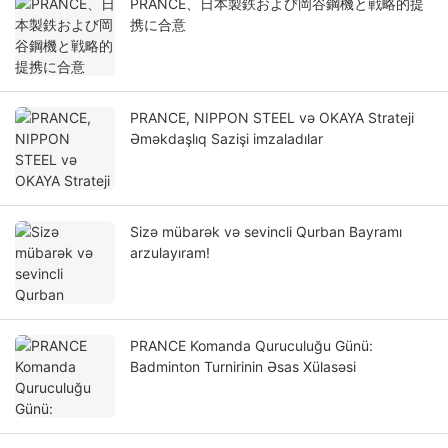
PRANCE、日本製鉄および岡谷鋼機と戦略的提
携に合意
PRANCE, NIPPON STEEL və OKAYA Strateji
Əməkdaşlıq Sazişi imzaladılar
Sizə mübarək və sevincli Qurban Bayramı
arzulayıram!
PRANCE Komanda Quruculuğu Günü:
Badminton Turnirinin Əsas Xülasəsi