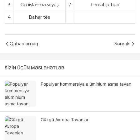
3
Genişlənmə söyüş
7
Threal çubuq
4
Bahar tee
Qabaqlamaq
Sonrakı
SIZIN ÜÇÜN MƏSLƏHƏTLƏR
Populyar kommersiya alüminium asma tavan
Güzgü Avropa Tavanları