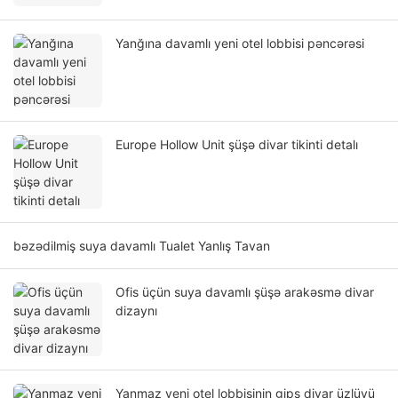
Yanğına davamlı yeni otel lobbisi pəncərəsi
Europe Hollow Unit şüşə divar tikinti detalı
bəzədilmiş suya davamlı Tualet Yanlış Tavan
Ofis üçün suya davamlı şüşə arakəsmə divar
dizaynı
Yanmaz yeni otel lobbisinin gips divar üzlüyü