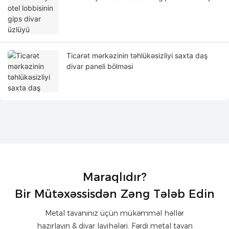
Ticarət mərkəzinin təhlükəsizliyi saxta daş
divar paneli bölməsi
Maraqlıdır?
Bir Mütəxəssisdən Zəng Tələb Edin
Metal tavanınız üçün mükəmməl həllər
hazırlayın & divar layihələri. Fərdi metal tavan