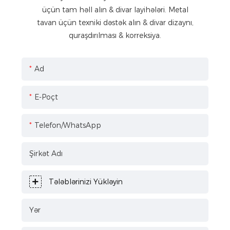
üçün tam həll alın & divar layihələri. Metal
tavan üçün texniki dəstək alın & divar dizaynı,
quraşdırılması & korreksiya.
Ad
E-Poçt
Telefon/WhatsApp
Şirkət Adı
Tələblərinizi Yükləyin
Yər