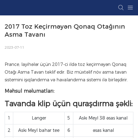
2017 Toz Keçirməyən Qonaq Otağının 
Asma Tavanı
2023-07-11
Prance, layihələr üçün 2017-ci ildə toz keçirməyən Qonaq
Otağı Asma Tavan təklif edir. Biz müxtəlif növ asma tavan
sistemini işıqlandırma və havalandırma sistemi ilə birləşdirir.
Məhsul məlumatları:
Tavanda klip üçün quraşdırma şəkli:
1
Langer
5
Askı Meyl 38 əsas kanal
2
Askı Meyl bahar tee
6
əsas kanal