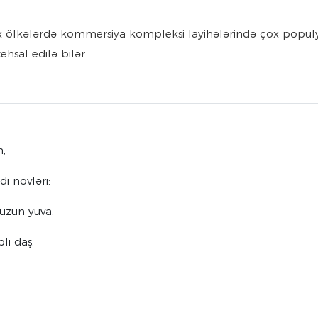
ox ölkələrdə kommersiya kompleksi layihələrində çox populy
tehsal edilə bilər.
n,
i növləri:
uzun yuva.
li daş.