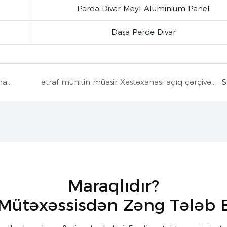
Pərdə Divar Meyl Alüminium Panel
Daşa Pərdə Divar
600×1200 Amerika Fiber Sement Levha sistemi
ətraf mühitin müasir Xəstəxanası açıq çərçivəli şüşə divar
S
Maraqlıdır?
 Mütəxəssisdən Zəng Tələb 