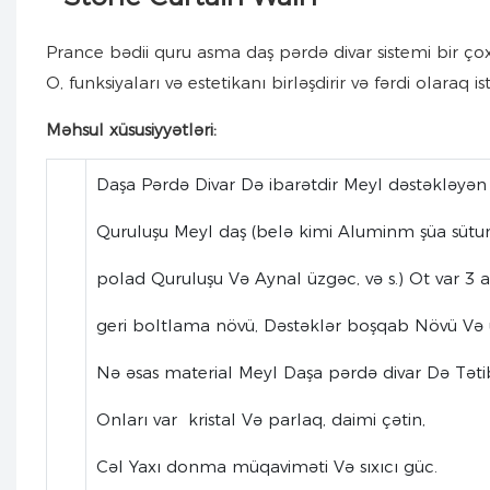
Prance bədii quru asma daş pərdə divar sistemi bir ç
O, funksiyaları və estetikanı birləşdirir və fərdi olaraq is
Məhsul xüsusiyyətləri:
Daşa Pərdə Divar Də ibarətdir Meyl dəstəkləyən
Quruluşu Meyl daş (belə kimi Aluminm şüa sütu
polad Quruluşu Və Aynal üzgəc, və s.) Ot var 3 ad
geri boltlama növü, Dəstəklər boşqab Növü Və 
Nə əsas material Meyl Daşa pərdə divar Də Tətib
Onları var kristal Və parlaq, daimi çətin,
Cəl Yaxı donma müqaviməti Və sıxıcı güc.