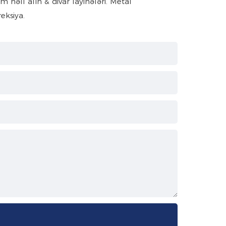
həll alın & divar layihələri. Metal
eksiya.