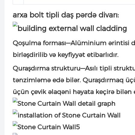
arxa bolt tipli daş pərdə divarı:
Qoşulma forması—Alüminium ərintisi day
birləşdirilib və keyfiyyət etibarlıdır.
Quraşdırma strukturu—Asılı tipli struktu
tənzimləmə edə bilər. Quraşdırmaq üçün
üçün çevik əlaqəni həyata keçirə bilən e