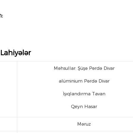
m:
Lahiyələr
Məhsullar: Şüşə Pərdə Divar
alüminium Pərdə Divar
İşıqlandırma Tavan
Qeyn Hasar
Məruz