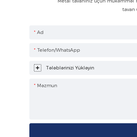
Metal tavanınız üçün mükəmməl həll
tavan 
Ad
Telefon/WhatsApp
Tələblərinizi Yükləyin
Məzmun