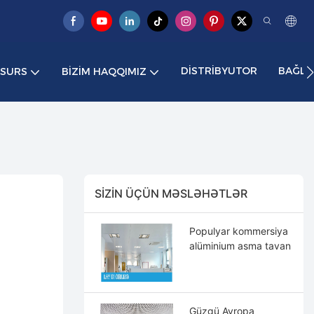
DISTRIBYUTOR
BAĞLA
ESURS
BIZIM HAQQIMIZ
SIZIN ÜÇÜN MƏSLƏHƏTLƏR
Populyar kommersiya
alüminium asma tavan
Güzgü Avropa