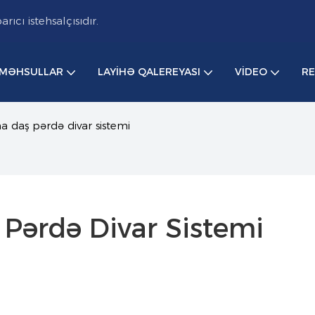
cı istehsalçısıdır.
MƏHSULLAR
LAYIHƏ QALEREYASI
VIDEO
R
a daş pərdə divar sistemi
Pərdə Divar Sistemi