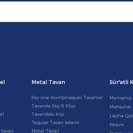
el
Metal Tavan
Sür'ətli
Sky-one Kombinasiyalı Tavanlar
Memarlıq 
Tavanda Sky-X Klipi
Məhsullar
el
Tavandakı klip
Layihə Qal
Tegular Tavan sistemi
Resurs
 tavan
Metal Tavan