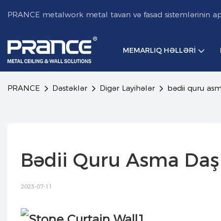
PRANCE metalwork metal tavan və fasad sistemlərinin aparı
MEMARLIQ HƏLLƏRI
PRANCE
Dəstəklər
Digər Layihələr
bədii quru asm
Bədii Quru Asma Daş 
2023-07-11