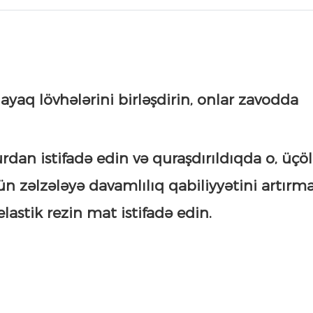
aq lövhələrini birləşdirin, onlar zavodda
rdan istifadə edin və quraşdırıldıqda o, üçö
 zəlzələyə davamlılıq qabiliyyətini artırm
lastik rezin mat istifadə edin.