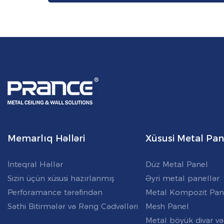
Memarlıq Həlləri
Xüsusi Metal Pan
İnteqral Həllər
Düz Metal Panel
Sizin üçün xüsusi hazırlanmış
Əyri metal panellər
Perforamance tərəfindən
Metal Kompozit Pan
Səthi Bitirmələr və Rəng Cədvəlləri
Mesh Panel
Metal böyük divar və