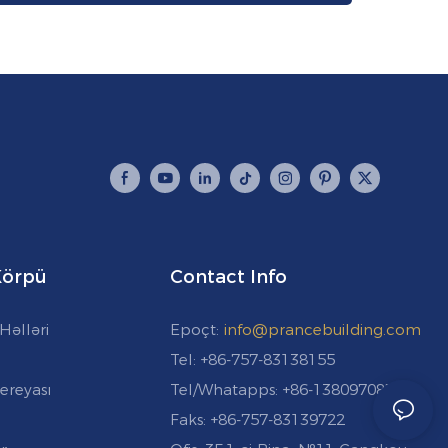
 Körpü
Contact Info
Həlləri
Epoçt:
info@prancebuilding.com
Tel: +86-757-83138155
ereyası
Tel/Whatapps: +86-13809708787
Faks: +86-757-83139722