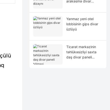
arakəsmə divar
dizaynı
Yanmaz yeni otel
lobbisinin gips divar
üzlüyü
Ticarət mərkəzinin
təhlükəsizliyi saxta
lçülü
daş divar paneli
bölməsi
aq