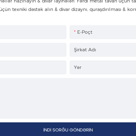
ər hazırlayın & divar layihələri. Fərdi metal tavan üçün tam 
üçün texniki dəstək alın & divar dizaynı, quraşdırılması & korr
E-Poçt
Şirkət Adı
Yər
İNDI SORĞU GÖNDƏRIN