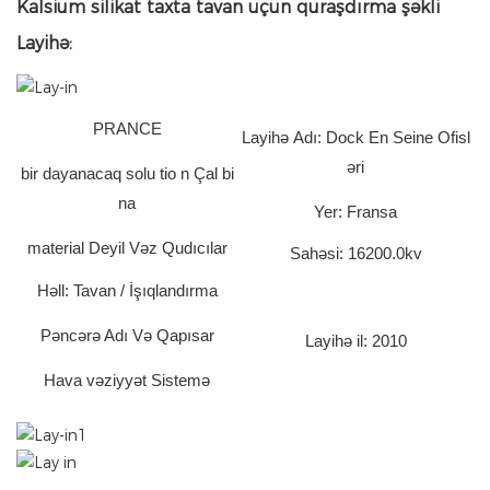
Kalsium silikat taxta tavan üçün quraşdırma şəkli
Layihə:
PRANCE
Layihə Adı: Dock En Seine Ofisl
əri
bir dayanacaq solu
tio
n Çal bi
na
Yer: Fransa
material Deyil Vəz Qudıcılar
Sahəsi: 16200.0kv
Həll: Tavan / İşıqlandırma
Pəncərə Adı Və Qapısar
Layihə il: 2010
Hava vəziyyət Sistemə