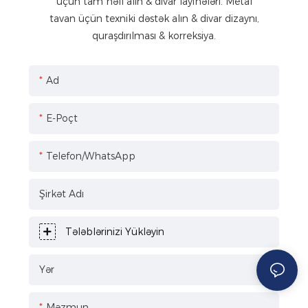
üçün tam həll alın & divar layihələri. Metal
tavan üçün texniki dəstək alın & divar dizaynı,
quraşdırılması & korreksiya.
Ad
E-Poçt
Telefon/WhatsApp
Şirkət Adı
Tələblərinizi Yükləyin
Yər
Məzmun