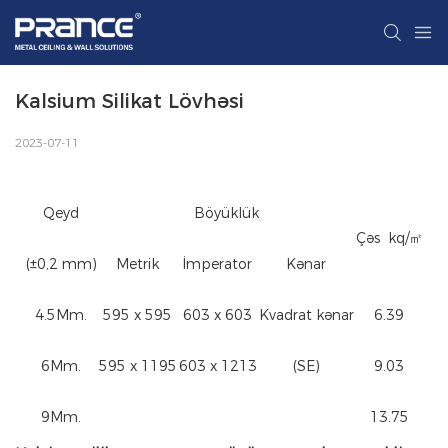
Kalsium Silikat Lövhəsi
2023-07-11
Qeyd
Böyüklük
Çəs kq/㎡
(±0,2 mm)
Metrik
İmperator
Kənar
4.5Mm.
595 x 595
603 x 603
Kvadrat kənar
6.39
6Mm.
595 x 1195
603 x 1213
(SE)
9.03
9Mm.
13.75