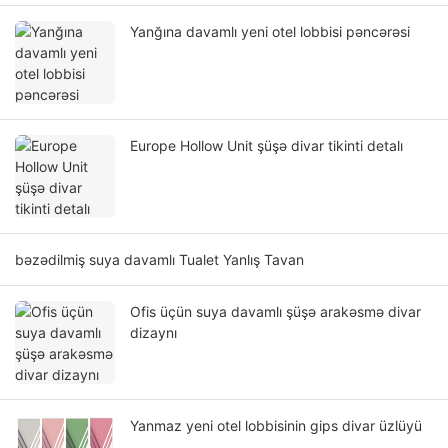
Yanğına davamlı yeni otel lobbisi pəncərəsi
Europe Hollow Unit şüşə divar tikinti detalı
bəzədilmiş suya davamlı Tualet Yanlış Tavan
Ofis üçün suya davamlı şüşə arakəsmə divar
dizaynı
Yanmaz yeni otel lobbisinin gips divar üzlüyü