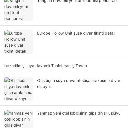
Yanğına davamlı yeni otel lobbisi pəncərəsi
Europe Hollow Unit şüşə divar tikinti detalı
bəzədilmiş suya davamlı Tualet Yanlış Tavan
Ofis üçün suya davamlı şüşə arakəsmə divar
dizaynı
Yanmaz yeni otel lobbisinin gips divar üzlüyü