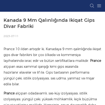
Kanada 9 Mm Qalınlığında Ikiqat Gips 
Divar Fabriki
2023-07-11
Prance 10 ildən artıqdır ki, Kanadaya 9 mm qalınlığında ikiqat
gips divar fabrikini bir çox ölkədə və kommersiya
layihələrində ixrac edir və bütün sertifikatlara malikdir.
Prance
alçıpan əsas xammal qarışığı kimi gips əsasında
hazırlanır əlavələr və lif ilə. Gips taxtasının performansı:
yüngül çəki, istilik izolyasiyası, səs udma, yanmaz və mişar
edilə bilər.
Prance
alçıpan odadavamlı, səs-küy izolyasiyası, istilik
izolyasiyası, yüngül çəki, yüksək möhkəmlik, kiçik büzülmə