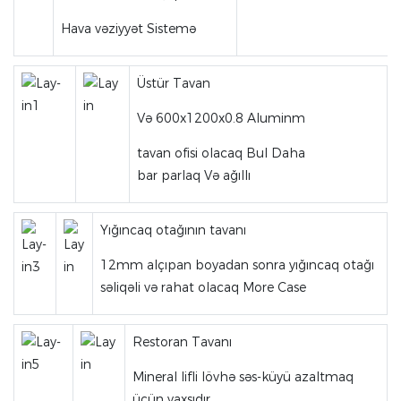
Hava vəziyyət Sistemə
Üstür Tavan
Və 600x1200x0.8 Aluminm
tavan ofisi olacaq Bul Daha
bar parlaq Və ağıllı
Yığıncaq otağının tavanı
12mm alçıpan boyadan sonra yığıncaq otağı
səliqəli və rahat olacaq More Case
Restoran Tavanı
Mineral lifli lövhə səs-küyü azaltmaq
üçün yaxşıdır