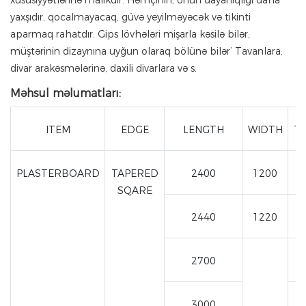
xüsusiyyətlərinə malikdir. Həmçinin, onun dayanıqlığı daha
yaxşıdır, qocalmayacaq, güvə yeyilməyəcək və tikinti
aparmaq rahatdır. Gips lövhələri mişarla kəsilə bilər,
müştərinin dizaynına uyğun olaraq bölünə bilər’ Tavanlara,
divar arakəsmələrinə, daxili divarlara və s.
Məhsul məlumatları:
ITEM
EDGE
LENGTH
WIDTH
TH
PLASTERBOARD
TAPERED
2400
1200
SQARE
2440
1220
2700
3000