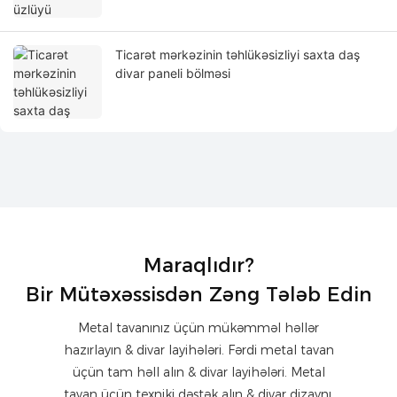
Ticarət mərkəzinin təhlükəsizliyi saxta daş
divar paneli bölməsi
Maraqlıdır?
Bir Mütəxəssisdən Zəng Tələb Edin
Metal tavanınız üçün mükəmməl həllər
hazırlayın & divar layihələri. Fərdi metal tavan
üçün tam həll alın & divar layihələri. Metal
tavan üçün texniki dəstək alın & divar dizaynı,