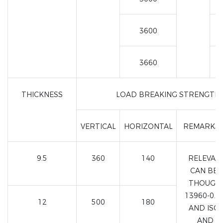
3600
3660
THICKNESS
LOAD BREAKING STRENGTH
VERTICAL
HORIZONTAL
REMARKSC
9.5
360
140
RELEVAN
CAN BE 
THOUGH
13960-0.4
12
500
180
AND ISO
AND A