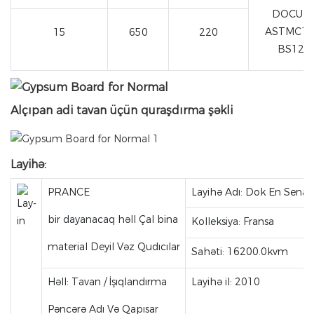
DOCUME
ASTMC139
15
650
220
BS123
Alçıpan adi tavan üçün quraşdırma şəkli
Layihə:
PRANCE
Layihə Adı: Dok En Sena O
bir dayanacaq həll Çal bina
Kolleksiya: Fransa
material Deyil Vəz Qudıcılar
Sahəti: 16200.0kvm
Həll: Tavan / İşıqlandırma
Layihə il: 2010
Pəncərə Adı Və Qapısar