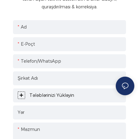
quraşdırılması & korreksiya.
Ad
E-Poçt
Telefon/WhatsApp
Şirkət Adı
Tələblərinizi Yükləyin
Yər
Məzmun