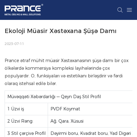
Ekoloji Müasir Xəstəxana Şüşə Damı
2023-07-11
Prance ətraf mühit müasir Xəstəxanasının şüşə damı bir çox
ölkələrdə kommersiya kompleksi layihələrində çox
populyardır. O, funksiyaları və estetikanı birləşdirir və fərdi
olaraq istehsal edilə bilər.
Müvəqqəti Xəbərdarlığı — Qeyn Daş Stil Profil
1 Üzvi iş
PVDF Koymat
2 Üzvi Rəng:
Ağ, Qara, Xüsusi
3 Stil çərçivə Profil
Dəyirmi boru, Kvadrat boru, Yad Digəri Xü