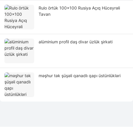
Rulo örtük 100×100 Rusiya Açıq Hüceyrəli
Tavan
alüminium profil daş divar üzlük şirkəti
məşhur tək şüşəli qanadlı qapı üstünlükləri