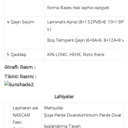
forma Bases Halı layihə vəziyyət
4 Qeyn Seçim
Laminatlı Aynal (8+1.52PVB+8; 10+1.9PV
s.).
Boş Temperli Qeyn (6+9A+6; 8+12A+8 və s
5 Qaddaşı
KIN LONG, HEHE, Roto-frank
Ətraflı Rəsm：
Tikinti Rəsmi：
Lahiyələr
Layihənin adı:
Məhsullar:
NASCAR
Şüşə Pərdə Divaralüminium Pərdə Divar
Fəxri
İşıqlandırma Tavan