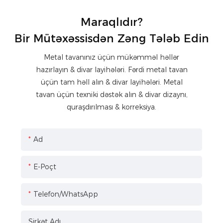
Maraqlıdır?
Bir Mütəxəssisdən Zəng Tələb Edin
Metal tavanınız üçün mükəmməl həllər
hazırlayın & divar layihələri. Fərdi metal tavan
üçün tam həll alın & divar layihələri. Metal
tavan üçün texniki dəstək alın & divar dizaynı,
quraşdırılması & korreksiya.
Ad
E-Poçt
Telefon/WhatsApp
Şirkət Adı