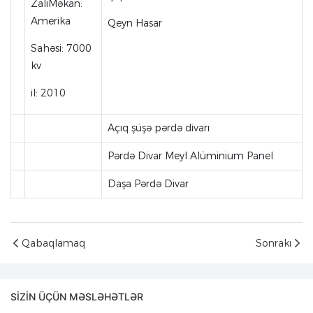
ZalıMəkan:
Amerika
Qeyn Hasar
Sahəsi: 7000
kv
il: 2010
Açıq şüşə pərdə divarı
Pərdə Divar Meyl Alüminium Panel
Daşa Pərdə Divar
Qabaqlamaq
Sonrakı
SIZIN ÜÇÜN MƏSLƏHƏTLƏR