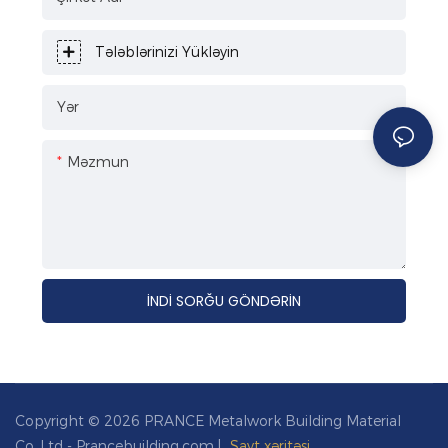
Tələblərinizi Yükləyin
Yər
Məzmun
İNDI SORĞU GÖNDƏRIN
Copyright © 2026 PRANCE Metalwork Building Material
Co.,Ltd - Prancebuilding.com |
Sayt xəritəsi