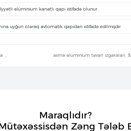
fiyyətli alüminium kanatlı qapı istifadə olunur
xınına uyğun olaraq avtomatik qapıdan istifadə edilmişdir.
Ofis binasının lobbisi Rusiya quru asma daş pərdə divarı
asma alüminium tavan ızgaraları
S
Maraqlıdır?
 Mütəxəssisdən Zəng Tələb 