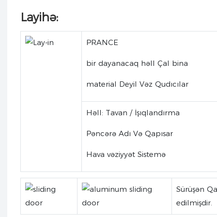
Layihə:
PRANCE
bir dayanacaq həll Çal bina
material Deyil Vəz Qudıcılar
Həll: Tavan / İşıqlandırma
Pəncərə Adı Və Qapısar
Hava vəziyyət Sistemə
Sürüşən Qa
edilmişdir.