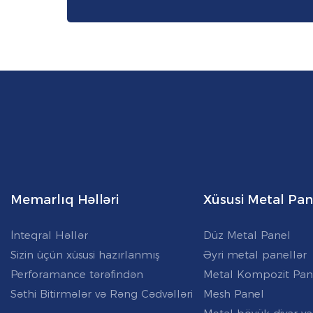
Memarlıq Həlləri
Xüsusi Metal Pan
İnteqral Həllər
Düz Metal Panel
Sizin üçün xüsusi hazırlanmış
Əyri metal panellər
Perforamance tərəfindən
Metal Kompozit Pan
Səthi Bitirmələr və Rəng Cədvəlləri
Mesh Panel