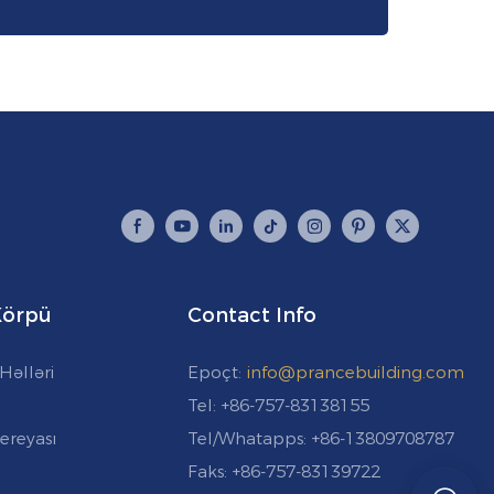
 Körpü
Contact Info
Həlləri
Epoçt:
info@prancebuilding.com
Tel: +86-757-83138155
ereyası
Tel/Whatapps: +86-13809708787
Faks: +86-757-83139722