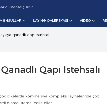
cı istehsalçısıdır.
MƏHSULLAR
LAYIHƏ QALEREYASI
VIDEO
R
ayziya qanadlı qapı istehsalı
Qanadlı Qapı Istehsalı
ir çox ölkələrdə kommersiya kompleksi layihələrində çox
ərdi olaraq istehsal edilə bilər.