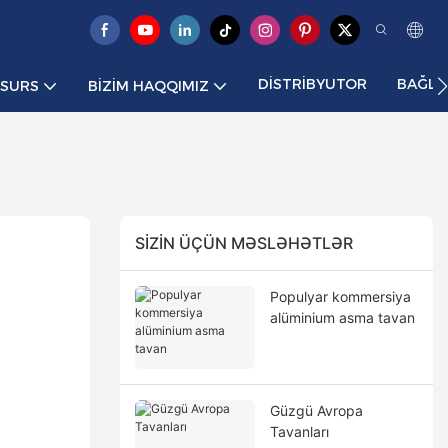
DISTRIBYUTOR
BAĞLA
ESURS
BIZIM HAQQIMIZ
SIZIN ÜÇÜN MƏSLƏHƏTLƏR
Populyar kommersiya
alüminium asma tavan
Güzgü Avropa
Tavanları