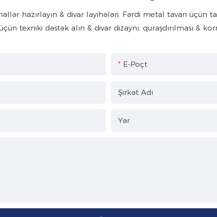
ər hazırlayın & divar layihələri. Fərdi metal tavan üçün tam 
üçün texniki dəstək alın & divar dizaynı, quraşdırılması & korr
E-Poçt
Şirkət Adı
Yər