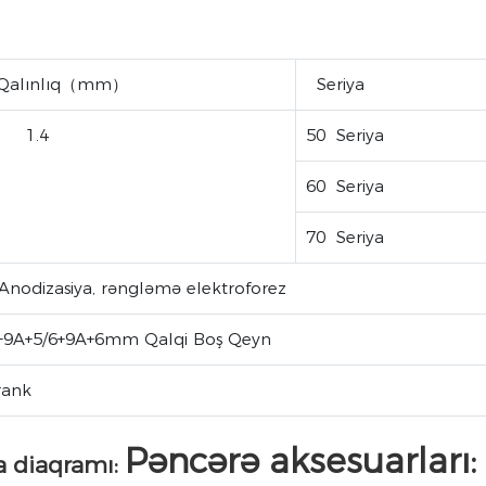
l Qalınlıq（mm）
Seriya
1.4
50 Seriya
60 Seriya
70 Seriya
 Anodizasiya, rəngləmə elektroforez
+9A+5/6+9A+6mm Qalqi Boş Qeyn
rank
Pəncərə aksesuarları:
 diaqramı: