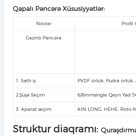
Qapalı Pəncərə Xüsusiyyətlər:
Növlər
Profi
Gəzinti Pəncərə
1. Səth iş
PVDF örtük, Pudra örtük,
2.Şüşə Seçim
6/8mmsingle Qeyn Yad 5
3. Aparat seçim
KIN LONG, HEHE, Roto-f
Struktur diaqramı:
Quraşdırma