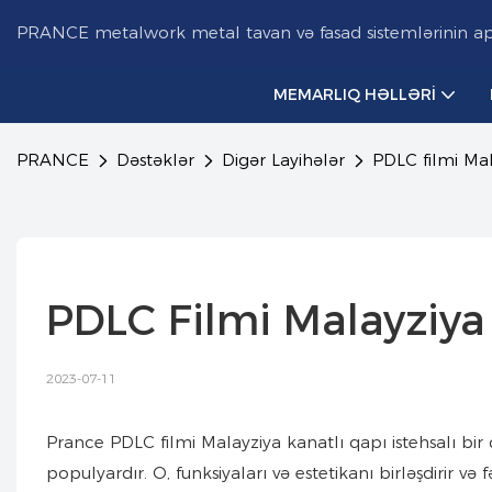
PRANCE metalwork metal tavan və fasad sistemlərinin aparı
MEMARLIQ HƏLLƏRI
PRANCE
Dəstəklər
Digər Layihələr
PDLC filmi Mal
PDLC Filmi Malayziya 
2023-07-11
Prance PDLC filmi Malayziya kanatlı qapı istehsalı b
populyardır. O, funksiyaları və estetikanı birləşdirir və f