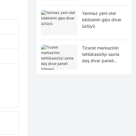
Yanmaz yeni otel
lobbisinin gips divar
üzlüyü
Ticarət mərkəzinin
təhlükəsizliyi saxta
daş divar paneli
bölməsi
ə