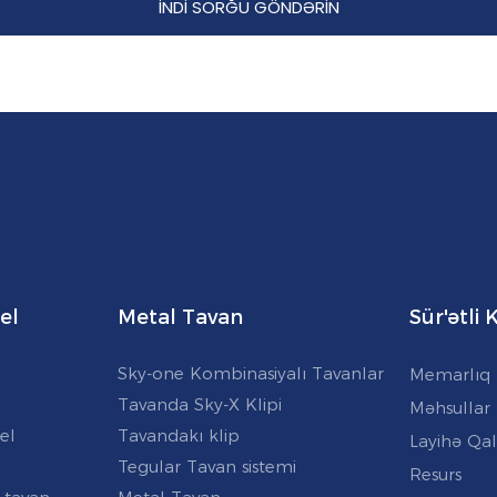
İNDI SORĞU GÖNDƏRIN
el
Metal Tavan
Sür'ətli
Sky-one Kombinasiyalı Tavanlar
Memarlıq 
Tavanda Sky-X Klipi
Məhsullar
el
Tavandakı klip
Layihə Qal
Tegular Tavan sistemi
Resurs