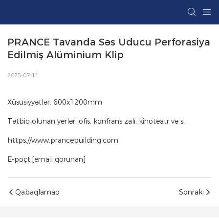
PRANCE Tavanda Səs Uducu Perforasiya 
Edilmiş Alüminium Klip
2023-07-11
Xüsusiyyətlər: 600x1200mm
Tətbiq olunan yerlər: ofis, konfrans zalı, kinoteatr və s.
https://www.prancebuilding.com
E-poçt:[email qorunan]
Qabaqlamaq
Sonrakı