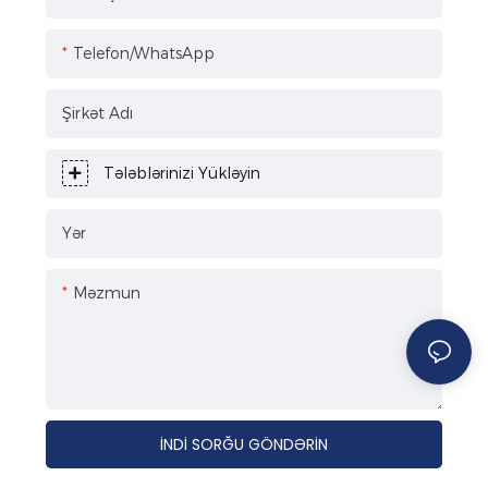
Telefon/WhatsApp
Şirkət Adı
Tələblərinizi Yükləyin
Yər
Məzmun
İNDI SORĞU GÖNDƏRIN