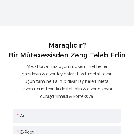
Maraqlıdır?
Bir Mütəxəssisdən Zəng Tələb Edin
Metal tavanınız üçün mükəmməl həllər
hazırlayın & divar layihələri. Fərdi metal tavan
üçün tam həll alın & divar layihələri. Metal
tavan üçün texniki dəstək alın & divar dizaynı,
quraşdırılması & korreksiya.
Ad
E-Poçt