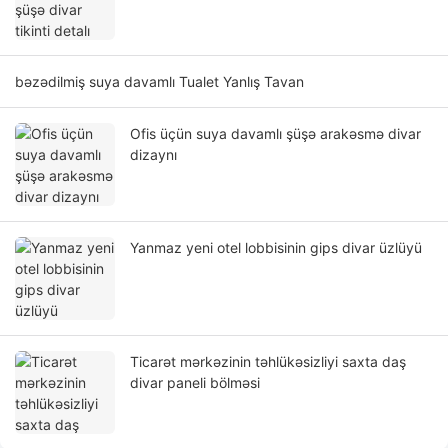
bəzədilmiş suya davamlı Tualet Yanlış Tavan
Ofis üçün suya davamlı şüşə arakəsmə divar
dizaynı
Yanmaz yeni otel lobbisinin gips divar üzlüyü
Ticarət mərkəzinin təhlükəsizliyi saxta daş
divar paneli bölməsi