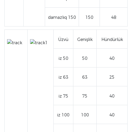
damazlıq 150
150
48
Üzvü
Genişlik
Hündürlük
iz 50
50
40
iz 63
63
25
iz 75
75
40
iz 100
100
40