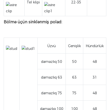
Tel klipi
22-35
Bölmə üçün sinklənmiş polad:
Üzvü
Genişlik
Hündürlük
damazlıq 50
50
48
damazlıq 63
63
31
damazlıq 75
75
48
damazlıq 100
100
48