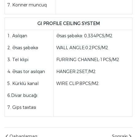
7. Konner muncuq
GI PROFILE CEILING SYSTEM
1. Asılqan
Əsas şəbəkə: 0,334PCS/M2
2. Əsas şəbəkə
WALL ANGLE:0.2PCS/M2
3. Tel klipi
FURRING CHANNEL:1PCS/M2
4. Əsas tor asılqan
HANGER:2SET/M2
5. Kürklü kanal
WIRE CLIP:8PCS/M2
6.Divar bucağı
7. Gips taxtası
Qabaqlamaq
Sonrakı