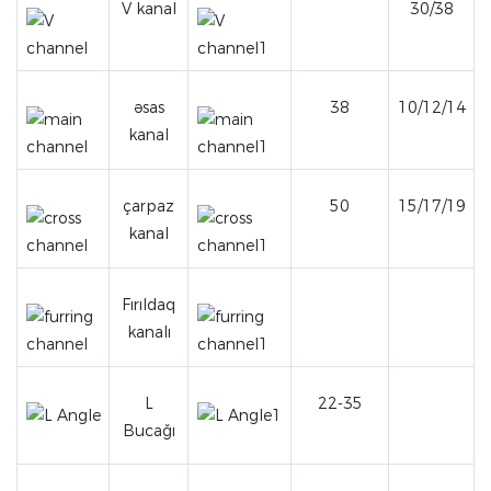
V kanal
30/38
əsas
38
10/12/14
kanal
çarpaz
50
15/17/19
kanal
Fırıldaq
kanalı
L
22-35
Bucağı