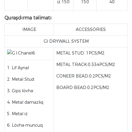
iz 150
150
40
Quraşdırma təlimatı
IMAGE
ACCESSORIES
GI DRYWALL SYSTEM
METAL STUD: 1PCS/M2
METAL TRACK:0.334PCS/M2
1. Lif Aynal
CONEER BEAD:0.2PCS/M2
2. Metal Stud
BOARD BEAD:0.2PCS/M2
3. Gips lövhə
4. Metal damazlıq
5. Metal iz
6. Lövhə muncuq