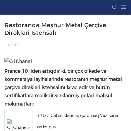
Restoranda Məşhur Metal Çərçivə 
Dirəkləri Istehsalı
2023-07-11
Prance 10 ildən artıqdır ki, bir çox ölkədə və
kommersiya layihələrində restoranın məşhur metal
çərçivə dirəkləri istehsalını ixrac edir və bütün
sertifikatlara malikdir.Sinklənmiş polad məhsul
məlumatları:
1) Üzvi Cəl sinklənmiş qorumaq Vəz kanal
: varlıq pas