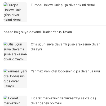
Europe Hollow Unit şüşə divar tikinti detalı
bəzədilmiş suya davamlı Tualet Yanlış Tavan
Ofis üçün suya davamlı şüşə arakəsmə divar
dizaynı
Yanmaz yeni otel lobbisinin gips divar üzlüyü
Ticarət mərkəzinin təhlükəsizliyi saxta daş
divar paneli bölməsi