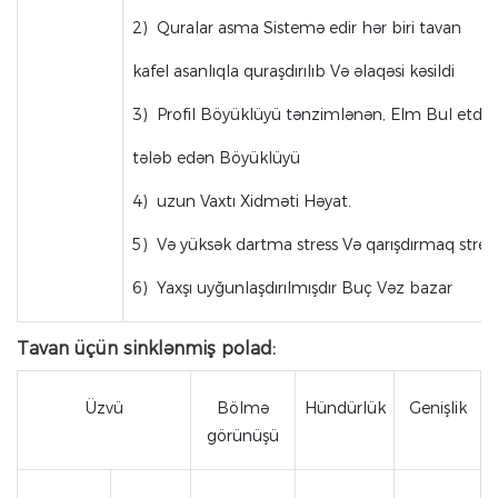
2) Quralar asma Sistemə edir hər biri tavan
kafel asanlıqla quraşdırılıb Və əlaqəsi kəsildi
3) Profil Böyüklüyü tənzimlənən, Elm Bul etdi 
tələb edən Böyüklüyü
4) uzun Vaxtı Xidməti Həyat.
5) Və yüksək dartma stress Və qarışdırmaq stres
6) Yaxşı uyğunlaşdırılmışdır Buç Vəz bazar
Tavan üçün sinklənmiş polad:
Üzvü
Bölmə
Hündürlük
Genişlik
görünüşü