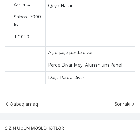
Amerika
Qeyn Hasar
Sahəsi: 7000
kv
il: 2010
Açıq şüşə pərdə divarı
Pərdə Divar Meyl Alüminium Panel
Daşa Pərdə Divar
Qabaqlamaq
Sonrakı
SIZIN ÜÇÜN MƏSLƏHƏTLƏR