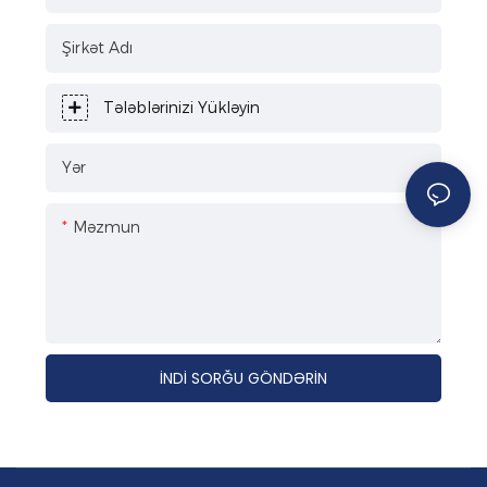
Şirkət Adı
Tələblərinizi Yükləyin
Yər
Məzmun
İNDI SORĞU GÖNDƏRIN