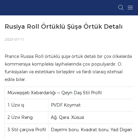
Rusiya Roll Örtüklü Şüşə Örtük Detalı
2023-07-11
Prance Russia Roll örtüklü şüşə örtük detalı bir çox ölkələrdə
kommersiya kompleksi layihələrində çox populyardır. O,
funksiyaları və estetikanı birləşdirir və fərdi olaraq istehsal
edilə bilər.
Müvəqqəti Xəbərdarlığı — Qeyn Daş Stil Profil
1 Üzvi iş
PVDF Koymat
2 Üzvi Rəng:
Ağ, Qara, Xüsusi
3 Stil çərçivə Profil
Dəyirmi boru, Kvadrat boru, Yad Digəri Xü