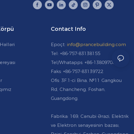
 Körpü
Contact Info
Həlləri
Epoçt:
info@prancebuilding.com
Tel: +86-757-83138155
ereyası
Tel/Whatapps: +86-13809708787
Faks: +86-757-83139722
r
Ofis: 3F.1-ci Bina, №11 Gangkou
qımız
Rd, Chancheng, Foshan,
Guangdong.
Fabrika: 169, Cənubi Ərazi, Elektrik
və Elektron sənayesinin bazası,