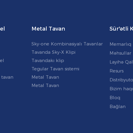
el
Metal Tavan
Sür'ətli
Sky-one Kombinasiyalı Tavanlar
Memarlıq 
Tavanda Sky-X Klipi
Məhsullar
el
Tavandakı klip
Layihə Qal
Tegular Tavan sistemi
Resurs
 tavan
Metal Tavan
Distribyuto
Metal Tavan
Bizim haq
Bloq
Bağlan