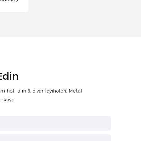
Edin
həll alın & divar layihələri. Metal
eksiya.