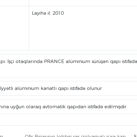
Layihə il: 2010
pı: İşçi otaqlarında PRANCE alüminium sürüşən qapı istifad
fiyyətli alüminium kanatlı qapı istifadə olunur
xınına uyğun olaraq avtomatik qapıdan istifadə edilmişdir.
Rusiya səs izolyasiyalı ən yeni fiber sement lövhəsi
Ofis Binasının lobbisi səs izolyasiyalı şüşə kanop sistemi
S