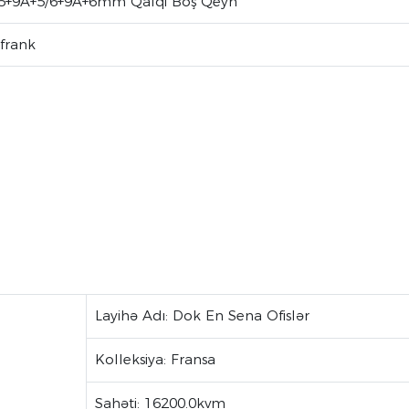
5+9A+5/6+9A+6mm Qalqi Boş Qeyn
frank
Layihə Adı: Dok En Sena Ofislər
Kolleksiya: Fransa
Sahəti: 16200.0kvm