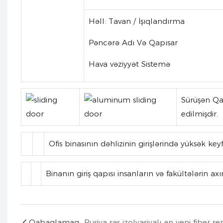
Həll: Tavan / İşıqlandırma
Pəncərə Adı Və Qapısar
Hava vəziyyət Sistemə
Sürüşən Qa
edilmişdir.
Ofis binasının dəhlizinin girişlərində yüksək key
Binanın giriş qapısı insanların və fakültələrin a
Qabaqlamaq