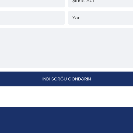
Şirkət Adı
Yər
İNDI SORĞU GÖNDƏRIN