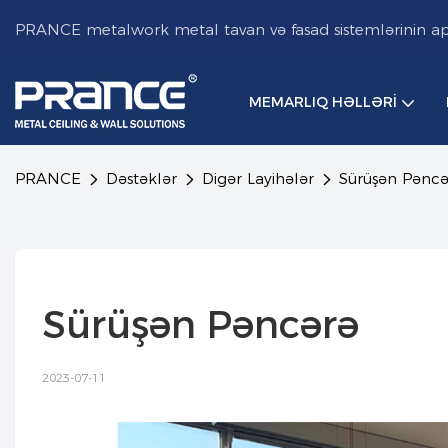
PRANCE metalwork metal tavan və fasad sistemlərinin aparı
MEMARLIQ HƏLLƏRI
PRANCE
Dəstəklər
Digər Layihələr
Sürüşən Pəncə
Sürüşən Pəncərə
2023-07-11