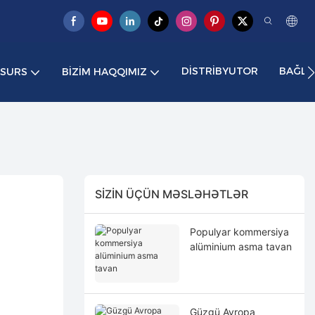
DISTRIBYUTOR
BAĞLA
ESURS
BIZIM HAQQIMIZ
SIZIN ÜÇÜN MƏSLƏHƏTLƏR
Populyar kommersiya
alüminium asma tavan
Güzgü Avropa