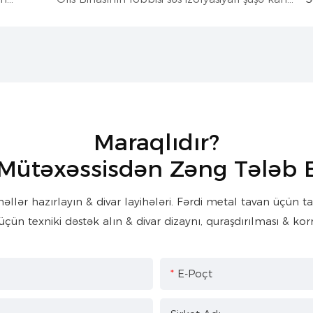
Maraqlıdır?
 Mütəxəssisdən Zəng Tələb 
ər hazırlayın & divar layihələri. Fərdi metal tavan üçün tam 
üçün texniki dəstək alın & divar dizaynı, quraşdırılması & korr
E-Poçt