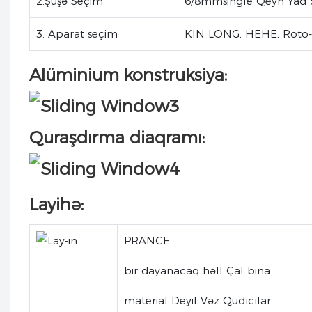
2.Şüşə Seçim
6/8mmsingle Qeyn Yad 
3. Aparat seçim
KIN LONG, HEHE, Roto-
Alüminium konstruksiya:
Quraşdırma diaqramı:
Layihə:
PRANCE
bir dayanacaq həll Çal bina
material Deyil Vəz Qudıcılar