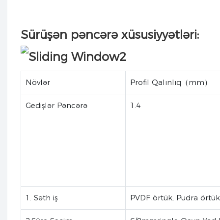
Sürüşən pəncərə xüsusiyyətləri:
Növlər
Profil Qalınlıq（mm）
Gedişlər Pəncərə
1.4
1. Səth iş
PVDF örtük, Pudra örtük