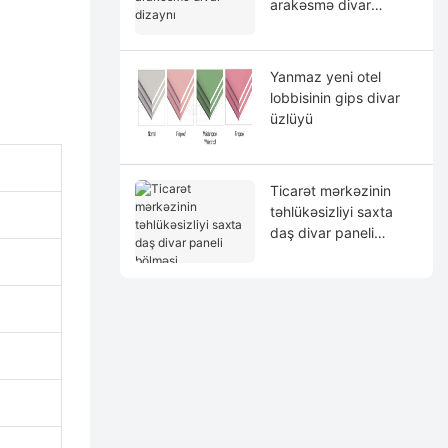
arakəsmə divar
dizaynı
Yanmaz yeni otel
lobbisinin gips divar
üzlüyü
Ticarət mərkəzinin
təhlükəsizliyi saxta
daş divar paneli
bölməsi