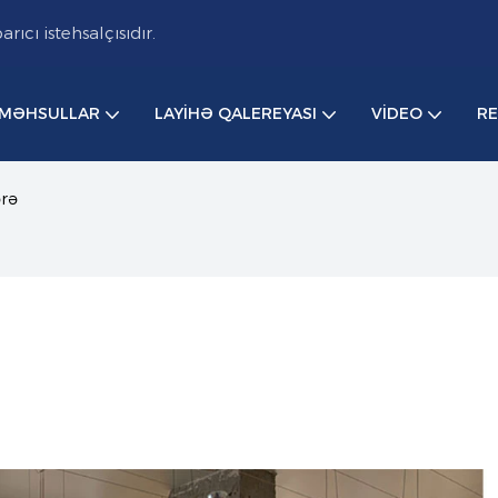
cı istehsalçısıdır.
MƏHSULLAR
LAYIHƏ QALEREYASI
VIDEO
R
rə