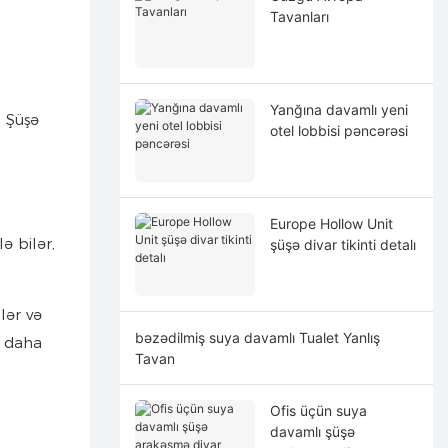
Tavanları
Yanğına davamlı yeni
. Şüşə
otel lobbisi pəncərəsi
Europe Hollow Unit
ə bilər,
şüşə divar tikinti detalı
lər və
bəzədilmiş suya davamlı Tualet Yanlış
n daha
Tavan
Ofis üçün suya
davamlı şüşə