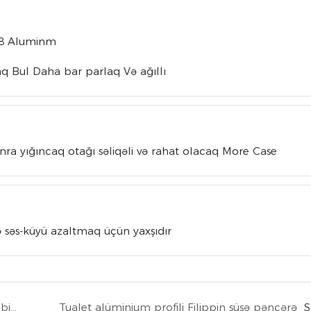
.8 Aluminm
caq Bul Daha bar parlaq Və ağıllı
a yığıncaq otağı səliqəli və rahat olacaq More Case
hə səs-küyü azaltmaq üçün yaxşıdır
səs izolyasiyalı bədii Ofis Binasının lobbi şüşə damı
Tualet alüminium profili Filippin şüşə pəncərə
S