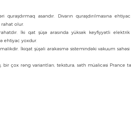
əri quraşdırmaq asandır. Divarın quraşdırılmasına ehtiyac
 rahat olur.
atdır. İki qat şüşə arasında yüksək keyfiyyətli elektrik 
ə ehtiyac yoxdur.
alikdir. İkiqat şüşəli arakəsmə sistemindəki vakuum sahəsi 
, bir çox rəng variantları, tekstura, səth müalicəsi Prance t