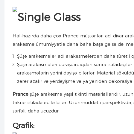
Hal-hazırda daha çox Prance müştəriləri adi divar ara
arakəsmə ümumiyyətlə daha baha başa gəlsə də, məhsul
Şüşə arakəsmələr adi arakəsmələrdən daha sürətli qur
Şüşə arakəsmələri quraşdırdıqdan sonra istifadəçilər 
arakəsmələrin yerini dəyişə bilərlər. Material söküldü
zərər azalır və yerdəyişmə və ya yenidən dekorasiya 
Prance
şüşə arakəsmə yaşıl tikinti materiallarıdır, uz
təkrar istifadə edilə bilər. Uzunmüddətli perspektivdə
sərfəli, daha ucuzdur.
Qrafik: