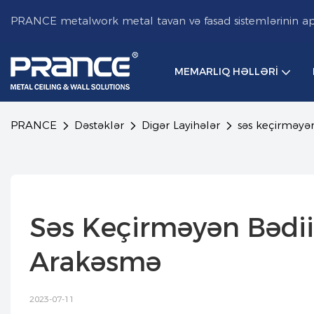
PRANCE metalwork metal tavan və fasad sistemlərinin aparı
MEMARLIQ HƏLLƏRI
PRANCE
Dəstəklər
Digər Layihələr
səs keçirməyən
Səs Keçirməyən Bədii 
Arakəsmə
2023-07-11