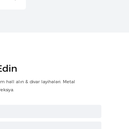
Edin
həll alın & divar layihələri. Metal
eksiya.