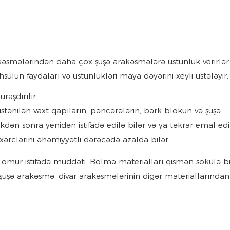
kəsmələrindən daha çox şüşə arakəsmələrə üstünlük verirlər
un faydaları və üstünlükləri maya dəyərini xeyli üstələyir.
aşdırılır.
istənilən vaxt qapıların, pəncərələrin, bərk blokun və şüşə
kdən sonra yenidən istifadə edilə bilər və ya təkrar emal edil
xərclərini əhəmiyyətli dərəcədə azalda bilər.
un ömür istifadə müddəti. Bölmə materialları qismən sökülə bi
, şüşə arakəsmə, divar arakəsmələrinin digər materiallarında