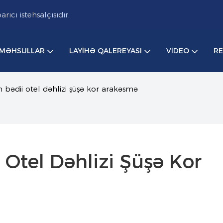
cı istehsalçısıdır.
MƏHSULLAR
LAYIHƏ QALEREYASI
VIDEO
R
 bədii otel dəhlizi şüşə kor arakəsmə
Otel Dəhlizi Şüşə Kor 