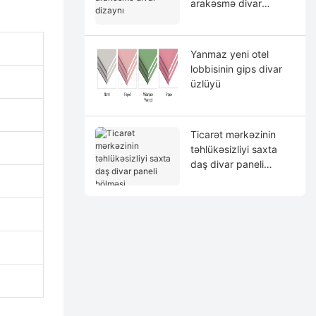
arakəsmə divar
dizaynı
Yanmaz yeni otel
lobbisinin gips divar
üzlüyü
Ticarət mərkəzinin
təhlükəsizliyi saxta
daş divar paneli
bölməsi