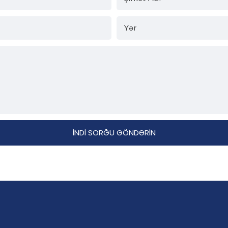
Yər
İNDI SORĞU GÖNDƏRIN