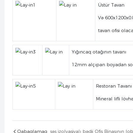
Üstür Tavan
Və 600x1200x0
tavan ofisi ola
Yığıncaq otağının tavanı
12mm alçıpan boyadan sonr
Restoran Tavanı
Mineral lifli löv
Qabaqlamaq