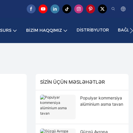
DISTRIBYUTOR
BAĞLA
ESURS
BIZIM HAQQIMIZ
SIZIN ÜÇÜN MƏSLƏHƏTLƏR
Populyar kommersiya
alüminium asma tavan
Güzgü Avropa