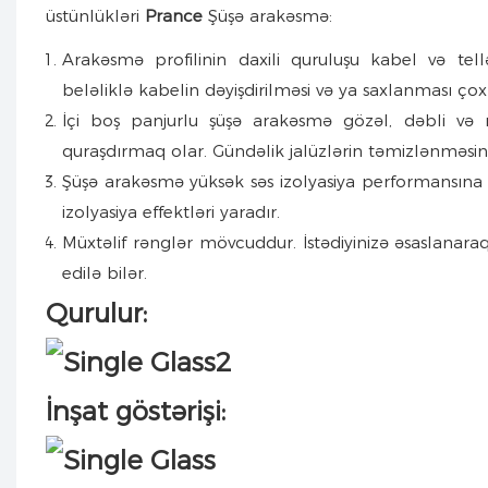
üstünlükləri
Prance
Şüşə arakəsmə:
Arakəsmə profilinin daxili quruluşu kabel və tell
beləliklə kabelin dəyişdirilməsi və ya saxlanması çox
İçi boş panjurlu şüşə arakəsmə gözəl, dəbli və rah
quraşdırmaq olar. Gündəlik jalüzlərin təmizlənməsin
Şüşə arakəsmə yüksək səs izolyasiya performansına m
izolyasiya effektləri yaradır.
Müxtəlif rənglər mövcuddur. İstədiyinizə əsaslanaraq
edilə bilər.
Qurulur:
İnşat göstərişi: