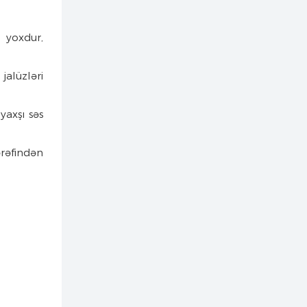
 yoxdur,
jalüzləri
yaxşı səs
ərəfindən