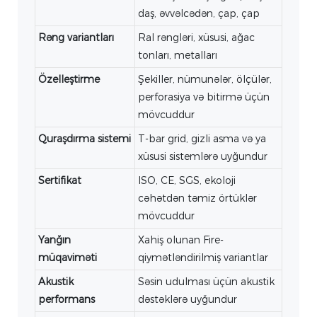
daş, əvvəlcədən, çap, çap
Rəng variantları
Ral rəngləri, xüsusi, ağac
tonları, metalları
Özelleştirme
Şekiller, nümunələr, ölçülər,
perforasiya və bitirmə üçün
mövcuddur
Quraşdırma sistemi
T-bar grid, gizli asma və ya
xüsusi sistemlərə uyğundur
Sertifikat
ISO, CE, SGS, ekoloji
cəhətdən təmiz örtüklər
mövcuddur
Yanğın
Xahiş olunan Fire-
müqaviməti
qiymətləndirilmiş variantlar
Akustik
Səsin udulması üçün akustik
performans
dəstəklərə uyğundur