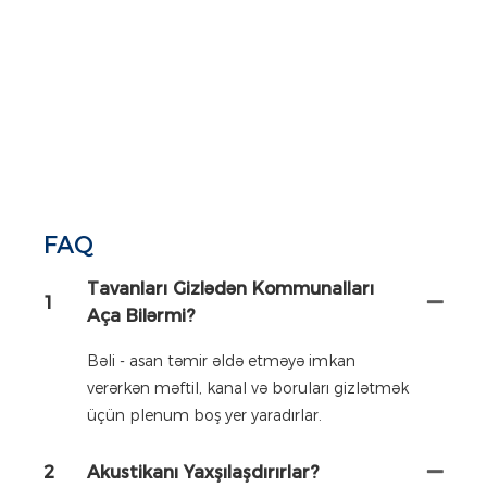
FAQ
Tavanları Gizlədən Kommunalları
1
Aça Bilərmi?
Bəli - asan təmir əldə etməyə imkan
verərkən məftil, kanal və boruları gizlətmək
üçün plenum boş yer yaradırlar.
2
Akustikanı Yaxşılaşdırırlar?