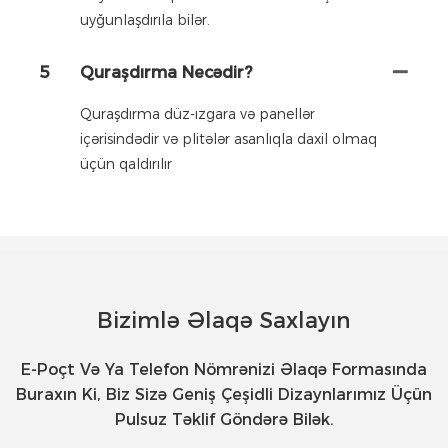
uyğunlaşdırıla bilər.
5
Quraşdırma Necədir?
Quraşdırma düz-ızgara və panellər
içərisindədir və plitələr asanlıqla daxil olmaq
üçün qaldırılır
Bizimlə Əlaqə Saxlayın
E-Poçt Və Ya Telefon Nömrənizi Əlaqə Formasında
Buraxın Ki, Biz Sizə Geniş Çeşidli Dizaynlarımız Üçün
Pulsuz Təklif Göndərə Bilək.