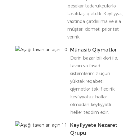
peşəkar tədarükçülərlə
tərəfdaşlıq etdik. Keyfiyyət,
vaxtında çatdırılma və əla
müştəri xidməti prioritet
veririk.
Münasib Qiymətlər
Dərin bazar bilikləri ilə,
tavan və fasad
sistemlərimiz üçün
yüksək rəqabətli
qiymətlər təklif edirik,
keyfiyyətsiz həllər
olmadan keyfiyyətli
həllər təqdim edir.
Keyfiyyətə Nəzarət
Qrupu