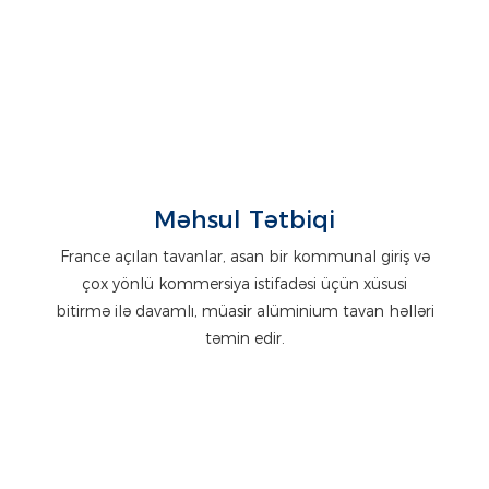
Məhsul Tətbiqi
France açılan tavanlar, asan bir kommunal giriş və
çox yönlü kommersiya istifadəsi üçün xüsusi
bitirmə ilə davamlı, müasir alüminium tavan həlləri
təmin edir.