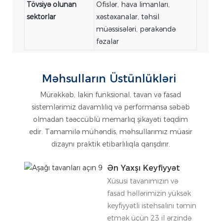
Tövsiyə olunan
Ofislər, hava limanları,
sektorlar
xəstəxanalar, təhsil
müəssisələri, pərakəndə
fəzalar
Məhsulların Üstünlükləri
Mürəkkəb, lakin funksional, tavan və fasad
sistemlərimiz davamlılıq və performansa səbəb
olmadan təəccüblü memarlıq şikayəti təqdim
edir. Tamamilə mühəndis, məhsullarımız müasir
dizaynı praktik etibarlılıqla qarışdırır.
Ən Yaxşı Keyfiyyət
Xüsusi tavanımızın və
fasad həllərimizin yüksək
keyfiyyətli istehsalını təmin
etmək üçün 23 il ərzində