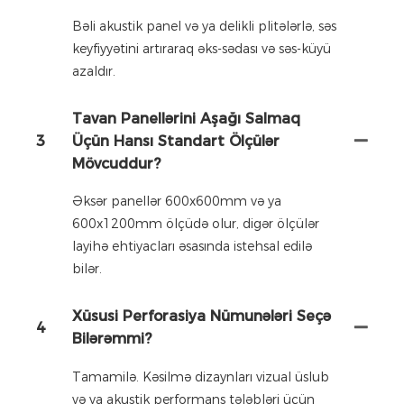
Bəli akustik panel və ya delikli plitələrlə, səs
keyfiyyətini artıraraq əks-sədası və səs-küyü
azaldır.
Tavan Panellərini Aşağı Salmaq
3
Üçün Hansı Standart Ölçülər
Mövcuddur?
Əksər panellər 600x600mm və ya
600x1200mm ölçüdə olur, digər ölçülər
layihə ehtiyacları əsasında istehsal edilə
bilər.
Xüsusi Perforasiya Nümunələri Seçə
4
Bilərəmmi?
Tamamilə. Kəsilmə dizaynları vizual üslub
və ya akustik performans tələbləri üçün