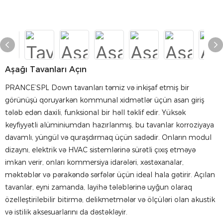
Aşağı Tavanları Açın
PRANCE’SPL Down tavanları təmiz və inkişaf etmiş bir
görünüşü qoruyarkən kommunal xidmətlər üçün asan giriş
tələb edən daxili, funksional bir həll təklif edir. Yüksək
keyfiyyətli alüminiumdan hazırlanmış, bu tavanlar korroziyaya
davamlı, yüngül və quraşdırmaq üçün sadədir. Onların modul
dizaynı, elektrik və HVAC sistemlərinə sürətli çıxış etməyə
imkan verir, onları kommersiya idarələri, xəstəxanalar,
məktəblər və pərakəndə sərfələr üçün ideal hala gətirir. Açılan
tavanlar, eyni zamanda, layihə tələblərinə uyğun olaraq
özelleştirilebilir bitirmə, delikmetmələr və ölçüləri olan akustik
və istilik aksesuarlarını da dəstəkləyir.