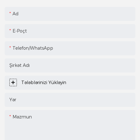
Ad
E-Poçt
Telefon/WhatsApp
Şirkət Adı
Tələblərinizi Yükləyin
Yər
Məzmun