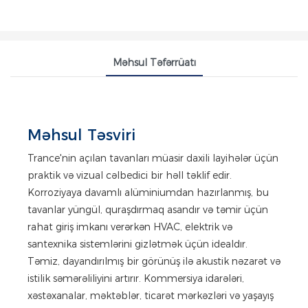
Məhsul Təfərrüatı
Məhsul Təsviri
Trance'nin açılan tavanları müasir daxili layihələr üçün
praktik və vizual cəlbedici bir həll təklif edir.
Korroziyaya davamlı alüminiumdan hazırlanmış, bu
tavanlar yüngül, quraşdırmaq asandır və təmir üçün
rahat giriş imkanı verərkən HVAC, elektrik və
santexnika sistemlərini gizlətmək üçün idealdır.
Təmiz, dayandırılmış bir görünüş ilə akustik nəzarət və
istilik səmərəliliyini artırır. Kommersiya idarələri,
xəstəxanalar, məktəblər, ticarət mərkəzləri və yaşayış