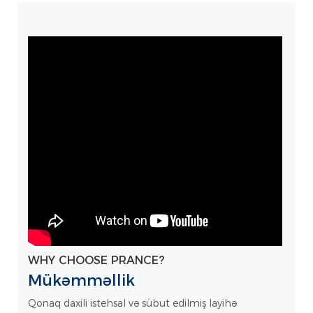
WHY CHOOSE PRANCE?
Mükəmməllik
Qonaq daxili istehsal və sübut edilmiş layihə