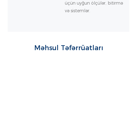
üçün uyğun ölçülər, bitirmə
və sistemlər.
Məhsul Təfərrüatları