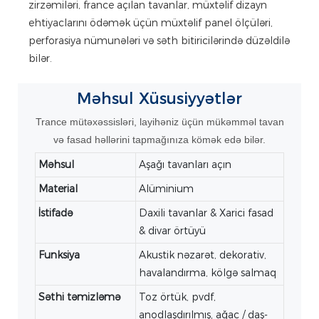
zirzəmiləri, france açılan tavanlar, müxtəlif dizayn
ehtiyaclarını ödəmək üçün müxtəlif panel ölçüləri,
perforasiya nümunələri və səth bitiricilərində düzəldilə
bilər.
Məhsul
Xüsusiyyətlər
Trance mütəxəssisləri, layihəniz üçün mükəmməl tavan
və fasad həllərini tapmağınıza kömək edə bilər.
Məhsul
Aşağı tavanları açın
Material
Alüminium
İstifadə
Daxili tavanlar & Xarici fasad
& divar örtüyü
Funksiya
Akustik nəzarət, dekorativ,
havalandırma, kölgə salmaq
Səthi təmizləmə
Toz örtük, pvdf,
anodlaşdırılmış, ağac / daş-