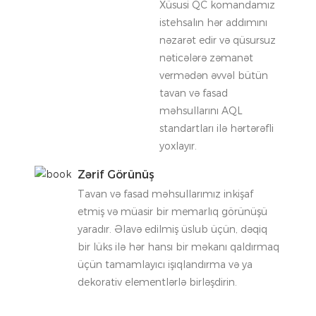
Xüsusi QC komandamız
istehsalın hər addımını
nəzarət edir və qüsursuz
nəticələrə zəmanət
vermədən əvvəl bütün
tavan və fasad
məhsullarını AQL
standartları ilə hərtərəfli
yoxlayır.
Zərif Görünüş
Tavan və fasad məhsullarımız inkişaf
etmiş və müasir bir memarlıq görünüşü
yaradır. Əlavə edilmiş üslub üçün, dəqiq
bir lüks ilə hər hansı bir məkanı qaldırmaq
üçün tamamlayıcı işıqlandırma və ya
dekorativ elementlərlə birləşdirin.