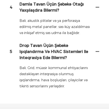
Damla Tavan Üçün Şəbəkə Otağı
4
Yaxşılaşdıra Bilərmi?
Bəli, akustik plitələr və ya perforasiya
edilmiş metal panellər, səs-küy azaldılması
və inkişaf etmiş səs udma ilə bağlıdır.
Drop Tavan Üçün Şəbəkə
5
Işıqlandırma Və HVAC Sistemləri Ilə
Inteqrasiya Edə Bilərmi?
Bəli, Grid, müasir kommunal ehtiyaclarını
dəstəkləyən inteqrasiya olunmuş
işıqlandırma, hava boşluqları, çiləyicilər və
tikinti sensorlarını yerləşdirir.