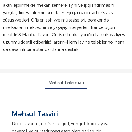
aktivləşdirməklə məkan səmərəliliyini və işıqlandırmasını
yaxşılaşdırır və alüminium ilə enerji qənaətini artırır’s əks
xüsusiyyətləri. Ofislər, səhiyyə müəssisələri, pərakəndə
mərkəzlər, məktəblər və yaşayış interyerləri, france üçün
idealdır’S Mənbə Tavanı Grids estetika, yanğın təhlükəsizliyi və
uzunmüddətli etibarlılığı artırır—Həm layihə tələblərinə, həm
də davamlı bina standartlarına dəstək.
Məhsul Təfərrüatı
Məhsul Təsviri
Drop tavan üçün france grid, yüngül, korroziyaya
davamlı və quraşdırmaq asan olan parlaq bir