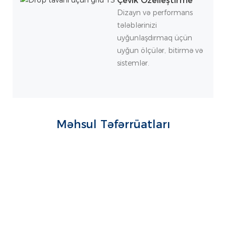
Çevik Özelleştirme
Dizayn və performans
tələblərinizi
uyğunlaşdırmaq üçün
uyğun ölçülər, bitirmə və
sistemlər.
Məhsul Təfərrüatları