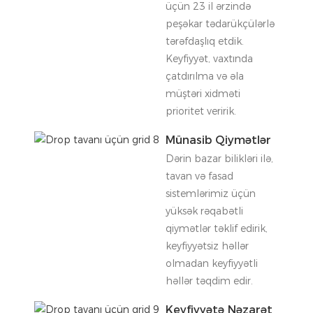
üçün 23 il ərzində
peşəkar tədarükçülərlə
tərəfdaşlıq etdik.
Keyfiyyət, vaxtında
çatdırılma və əla
müştəri xidməti
prioritet veririk.
Münasib Qiymətlər
Dərin bazar bilikləri ilə,
tavan və fasad
sistemlərimiz üçün
yüksək rəqabətli
qiymətlər təklif edirik,
keyfiyyətsiz həllər
olmadan keyfiyyətli
həllər təqdim edir.
Keyfiyyətə Nəzarət