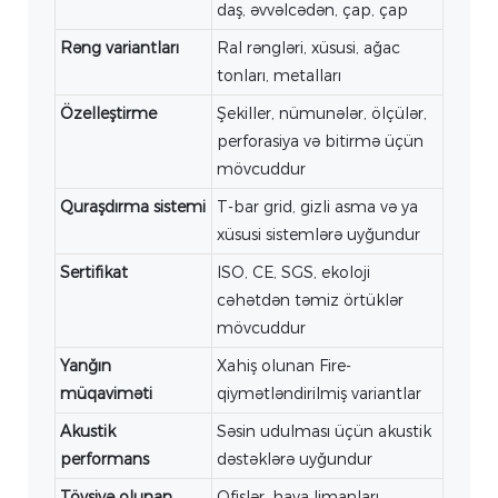
daş, əvvəlcədən, çap, çap
Rəng variantları
Ral rəngləri, xüsusi, ağac
tonları, metalları
Özelleştirme
Şekiller, nümunələr, ölçülər,
perforasiya və bitirmə üçün
mövcuddur
Quraşdırma sistemi
T-bar grid, gizli asma və ya
xüsusi sistemlərə uyğundur
Sertifikat
ISO, CE, SGS, ekoloji
cəhətdən təmiz örtüklər
mövcuddur
Yanğın
Xahiş olunan Fire-
müqaviməti
qiymətləndirilmiş variantlar
Akustik
Səsin udulması üçün akustik
performans
dəstəklərə uyğundur
Tövsiyə olunan
Ofislər, hava limanları,