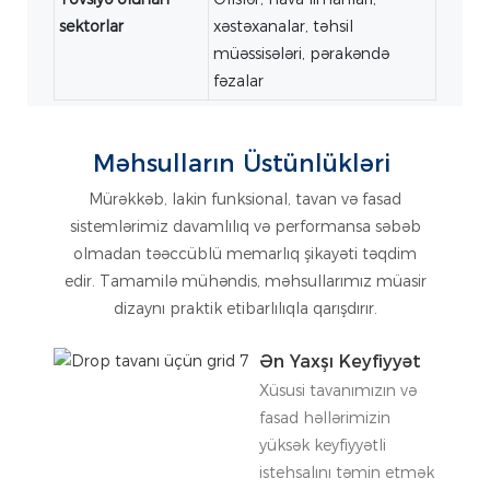
sektorlar
xəstəxanalar, təhsil
müəssisələri, pərakəndə
fəzalar
Məhsulların Üstünlükləri
Mürəkkəb, lakin funksional, tavan və fasad
sistemlərimiz davamlılıq və performansa səbəb
olmadan təəccüblü memarlıq şikayəti təqdim
edir. Tamamilə mühəndis, məhsullarımız müasir
dizaynı praktik etibarlılıqla qarışdırır.
Ən Yaxşı Keyfiyyət
Xüsusi tavanımızın və
fasad həllərimizin
yüksək keyfiyyətli
istehsalını təmin etmək