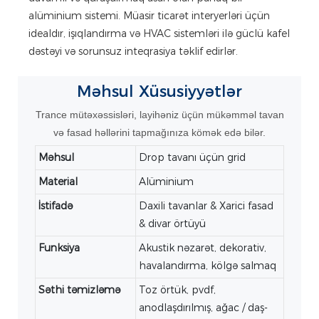
alüminium sistemi. Müasir ticarət interyerləri üçün
idealdır, işıqlandırma və HVAC sistemləri ilə güclü kafel
dəstəyi və sorunsuz inteqrasiya təklif edirlər.
Məhsul
Xüsusiyyətlər
Trance mütəxəssisləri, layihəniz üçün mükəmməl tavan
və fasad həllərini tapmağınıza kömək edə bilər.
Məhsul
Drop tavanı üçün grid
Material
Alüminium
İstifadə
Daxili tavanlar & Xarici fasad
& divar örtüyü
Funksiya
Akustik nəzarət, dekorativ,
havalandırma, kölgə salmaq
Səthi təmizləmə
Toz örtük, pvdf,
anodlaşdırılmış, ağac / daş-