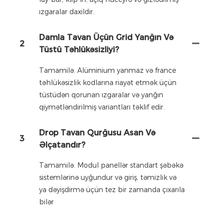
ızgaralar daxildir.
Damla Tavan Üçün Grid Yanğın Və
2
Tüstü Təhlükəsizliyi?
Tamamilə. Alüminium yanmaz və france
təhlükəsizlik kodlarına riayət etmək üçün
tüstüdən qorunan ızgaralar və yanğın
qiymətləndirilmiş variantları təklif edir.
Drop Tavan Qurğusu Asan Və
3
Əlçatandır?
Tamamilə. Modul panellər standart şəbəkə
sistemlərinə uyğundur və giriş, təmizlik və
ya dəyişdirmə üçün tez bir zamanda çıxarıla
bilər