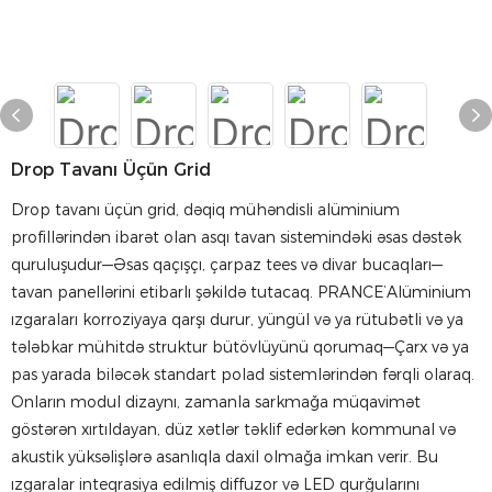
Drop Tavanı Üçün Grid
Drop tavanı üçün grid, dəqiq mühəndisli alüminium
profillərindən ibarət olan asqı tavan sistemindəki əsas dəstək
quruluşudur—Əsas qaçışçı, çarpaz tees və divar bucaqları—
tavan panellərini etibarlı şəkildə tutacaq. PRANCE’Alüminium
ızgaraları korroziyaya qarşı durur, yüngül və ya rütubətli və ya
tələbkar mühitdə struktur bütövlüyünü qorumaq—Çarx və ya
pas yarada biləcək standart polad sistemlərindən fərqli olaraq.
Onların modul dizaynı, zamanla sarkmağa müqavimət
göstərən xırtıldayan, düz xətlər təklif edərkən kommunal və
akustik yüksəlişlərə asanlıqla daxil olmağa imkan verir. Bu
ızgaralar inteqrasiya edilmiş diffuzor və LED qurğularını