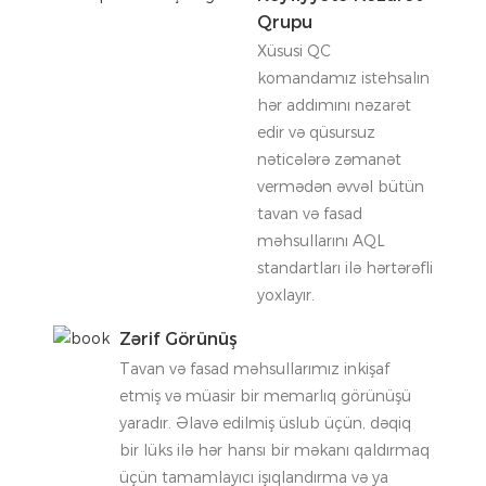
Qrupu
Xüsusi QC
komandamız istehsalın
hər addımını nəzarət
edir və qüsursuz
nəticələrə zəmanət
vermədən əvvəl bütün
tavan və fasad
məhsullarını AQL
standartları ilə hərtərəfli
yoxlayır.
Zərif Görünüş
Tavan və fasad məhsullarımız inkişaf
etmiş və müasir bir memarlıq görünüşü
yaradır. Əlavə edilmiş üslub üçün, dəqiq
bir lüks ilə hər hansı bir məkanı qaldırmaq
üçün tamamlayıcı işıqlandırma və ya