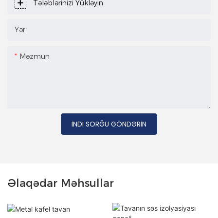
Tələblərinizi Yükləyin
Yər
Məzmun
İNDI SORĞU GÖNDƏRIN
Əlaqədar Məhsullar