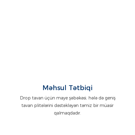
Məhsul Tətbiqi
Drop tavan üçün maye şəbəkəsi, hələ də geniş
tavan plitələrini dəstəkləyən təmiz bir müasir
qalmaqdadır.