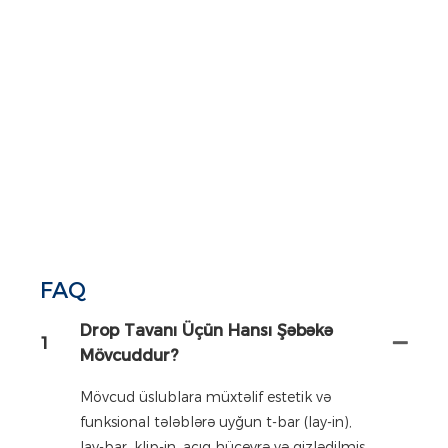
FAQ
Drop Tavanı Üçün Hansı Şəbəkə
1
Mövcuddur?
Mövcud üslublara müxtəlif estetik və
funksional tələblərə uyğun t-bar (lay-in),
lay-bar, klip-in, açıq hüceyrə və gizlədilmiş