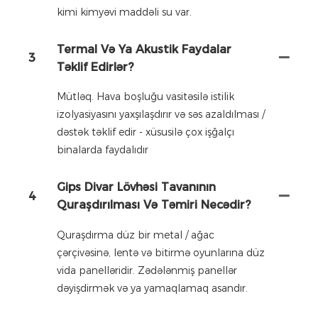
kimi kimyəvi maddəli su var.
Termal Və Ya Akustik Faydalar
3
Təklif Edirlər?
Mütləq. Hava boşluğu vasitəsilə istilik
izolyasiyasını yaxşılaşdırır və səs azaldılması /
dəstək təklif edir - xüsusilə çox işğalçı
binalarda faydalıdır
Gips Divar Lövhəsi Tavanının
4
Quraşdırılması Və Təmiri Necədir?
Quraşdırma düz bir metal / ağac
çərçivəsinə, lentə və bitirmə oyunlarına düz
vida panelləridir. Zədələnmiş panellər
dəyişdirmək və ya yamaqlamaq asandır.