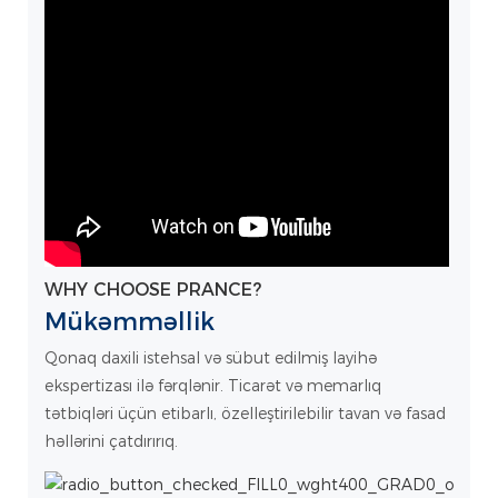
WHY CHOOSE PRANCE?
Mükəmməllik
Qonaq daxili istehsal və sübut edilmiş layihə
ekspertizası ilə fərqlənir. Ticarət və memarlıq
tətbiqləri üçün etibarlı, özelleştirilebilir tavan və fasad
həllərini çatdırırıq.