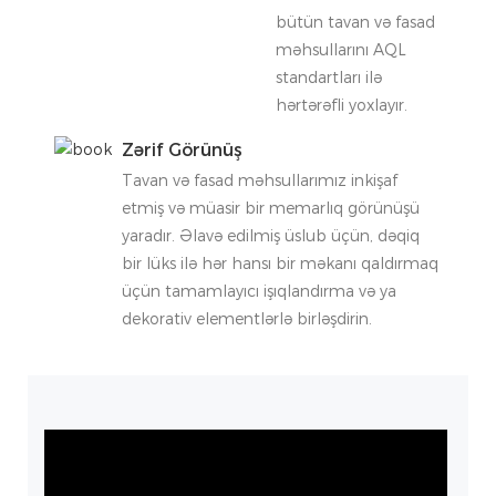
bütün tavan və fasad
məhsullarını AQL
standartları ilə
hərtərəfli yoxlayır.
Zərif Görünüş
Tavan və fasad məhsullarımız inkişaf
etmiş və müasir bir memarlıq görünüşü
yaradır. Əlavə edilmiş üslub üçün, dəqiq
bir lüks ilə hər hansı bir məkanı qaldırmaq
üçün tamamlayıcı işıqlandırma və ya
dekorativ elementlərlə birləşdirin.