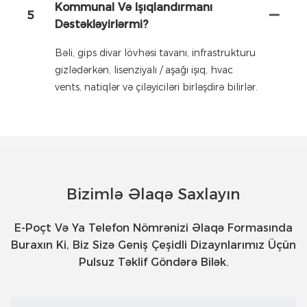
Kommunal Və Işıqlandırmanı
5
Dəstəkləyirlərmi?
Bəli, gips divar lövhəsi tavanı, infrastrukturu
gizlədərkən, lisenziyalı / aşağı işıq, hvac
vents, natiqlər və çiləyiciləri birləşdirə bilirlər.
Bizimlə Əlaqə Saxlayın
E-Poçt Və Ya Telefon Nömrənizi Əlaqə Formasında
Buraxın Ki, Biz Sizə Geniş Çeşidli Dizaynlarımız Üçün
Pulsuz Təklif Göndərə Bilək.