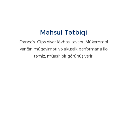
Məhsul Tətbiqi
France's
Gips divar lövhəsi tavanı
Mükəmməl
yanğın müqaviməti və akustik performansı ilə
təmiz, müasir bir görünüş verir.