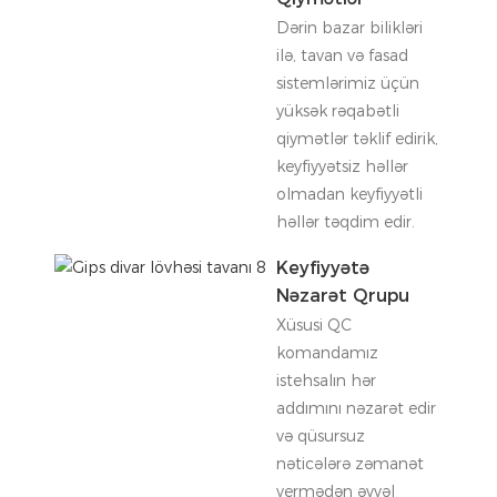
Dərin bazar bilikləri
ilə, tavan və fasad
sistemlərimiz üçün
yüksək rəqabətli
qiymətlər təklif edirik,
keyfiyyətsiz həllər
olmadan keyfiyyətli
həllər təqdim edir.
Keyfiyyətə
Nəzarət Qrupu
Xüsusi QC
komandamız
istehsalın hər
addımını nəzarət edir
və qüsursuz
nəticələrə zəmanət
vermədən əvvəl