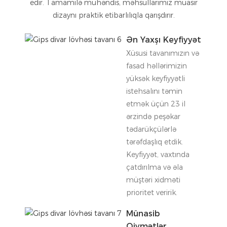
edir. Tamamilə mühəndis, məhsullarımız müasir
dizaynı praktik etibarlılıqla qarışdırır.
Ən Yaxşı Keyfiyyət
Xüsusi tavanımızın və
fasad həllərimizin
yüksək keyfiyyətli
istehsalını təmin
etmək üçün 23 il
ərzində peşəkar
tədarükçülərlə
tərəfdaşlıq etdik.
Keyfiyyət, vaxtında
çatdırılma və əla
müştəri xidməti
prioritet veririk.
Münasib
Qiymətlər