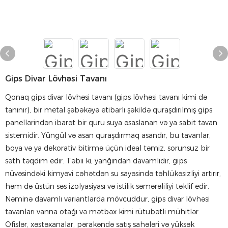
Gips Divar Lövhəsi Tavanı
Qonaq gips divar lövhəsi tavanı (gips lövhəsi tavanı kimi də
tanınır), bir metal şəbəkəyə etibarlı şəkildə quraşdırılmış gips
panellərindən ibarət bir quru suya əsaslanan və ya sabit tavan
sistemidir. Yüngül və asan quraşdırmaq asandır, bu tavanlar,
boya və ya dekorativ bitirmə üçün ideal təmiz, sorunsuz bir
səth təqdim edir. Təbii ki, yanğından davamlıdır, gips
nüvəsindəki kimyəvi cəhətdən su sayəsində təhlükəsizliyi artırır,
həm də üstün səs izolyasiyası və istilik səmərəliliyi təklif edir.
Nəminə davamlı variantlarda mövcuddur, gips divar lövhəsi
tavanları vanna otağı və mətbəx kimi rütubətli mühitlər.
Ofislər, xəstəxanalar, pərakəndə satış sahələri və yüksək