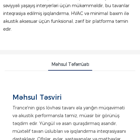
səviyyəli yaşayış interyerləri üçün mükəmməldir, bu tavanlar
inteqrasiya edilmiş işıqlandırma, HVAC və minimal baxım ilə
akustik aksesuar üçün funksional, zərif bir platforma təmin
edir.
Məhsul Təfərrüatı
Məhsul Təsviri
Trance'nin gips lövhəsi tavanı əla yanğın müqaviməti
və akustik performansla təmiz, müasir bir görünüş
təqdim edir. Yüngül və asan quraşdırmaq asandır,
müxtəlif tavan üslubları və işıqlandırma inteqrasiyasını
dəstəkləyir. Ofislər, evlər, xəstəxanalar və mətbəxlər