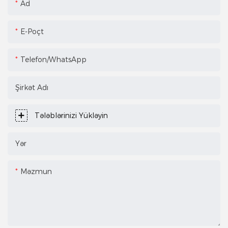
Ad
E-Poçt
Telefon/WhatsApp
Şirkət Adı
Tələblərinizi Yükləyin
Yər
Məzmun