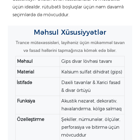
üçün idealdır, rütubətli boşluqlar üçün nəm davamlı
seçimlərdə də mövcuddur.
Məhsul
Xüsusiyyətlər
Trance mütəxəssisləri, layihəniz üçün mükəmməl tavan
və fasad həllərini tapmağınıza kömək edə bilər.
Məhsul
Gips divar lövhəsi tavanı
Material
Kalsium sulfat dihidrat (gips)
İstifadə
Daxili tavanlar & Xarici fasad
& divar örtüyü
Funksiya
Akustik nəzarət, dekorativ,
havalandırma, kölgə salmaq
Özelleştirme
Şekiller, nümunələr, ölçülər,
perforasiya və bitirmə üçün
mövcuddur