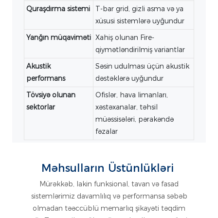
Quraşdırma sistemi
T-bar grid, gizli asma və ya
xüsusi sistemlərə uyğundur
Yanğın müqaviməti
Xahiş olunan Fire-
qiymətləndirilmiş variantlar
Akustik
Səsin udulması üçün akustik
performans
dəstəklərə uyğundur
Tövsiyə olunan
Ofislər, hava limanları,
sektorlar
xəstəxanalar, təhsil
müəssisələri, pərakəndə
fəzalar
Məhsulların Üstünlükləri
Mürəkkəb, lakin funksional, tavan və fasad
sistemlərimiz davamlılıq və performansa səbəb
olmadan təəccüblü memarlıq şikayəti təqdim