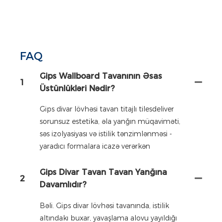
FAQ
Gips Wallboard Tavanının Əsas
1
Üstünlükləri Nədir?
Gips divar lövhəsi tavan titajlı tilesdeliver
sorunsuz estetika, əla yanğın müqaviməti,
səs izolyasiyası və istilik tənzimlənməsi -
yaradıcı formalara icazə verərkən
Gips Divar Tavan Tavan Yanğına
2
Davamlıdır?
Bəli. Gips divar lövhəsi tavanında, istilik
altındakı buxar, yavaşlama alovu yayıldığı