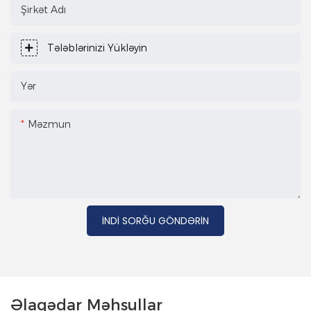
Şirkət Adı
Tələblərinizi Yükləyin
Yər
Məzmun
İNDI SORĞU GÖNDƏRIN
Əlaqədar Məhsullar