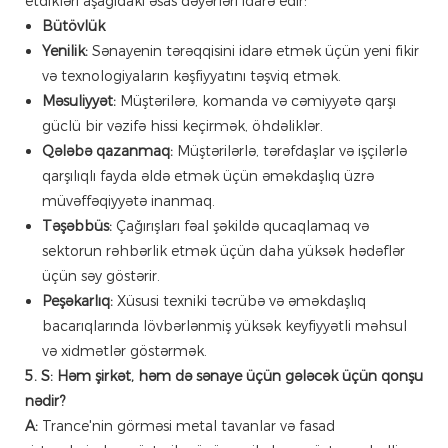
etdikləri aşağıdakı əsas dəyərləri idarə edir:
Bütövlük
Yenilik:
Sənayenin tərəqqisini idarə etmək üçün yeni fikir
və texnologiyaların kəşfiyyatını təşviq etmək.
Məsuliyyət:
Müştərilərə, komanda və cəmiyyətə qarşı
güclü bir vəzifə hissi keçirmək, öhdəliklər.
Qələbə qazanmaq:
Müştərilərlə, tərəfdaşlar və işçilərlə
qarşılıqlı fayda əldə etmək üçün əməkdaşlıq üzrə
müvəffəqiyyətə inanmaq.
Təşəbbüs:
Çağırışları fəal şəkildə qucaqlamaq və
sektorun rəhbərlik etmək üçün daha yüksək hədəflər
üçün səy göstərir.
Peşəkarlıq:
Xüsusi texniki təcrübə və əməkdaşlıq
bacarıqlarında lövbərlənmiş yüksək keyfiyyətli məhsul
və xidmətlər göstərmək.
5. S: Həm şirkət, həm də sənaye üçün gələcək üçün qonşu
nədir?
A:
Trance'nin görməsi metal tavanlar və fasad