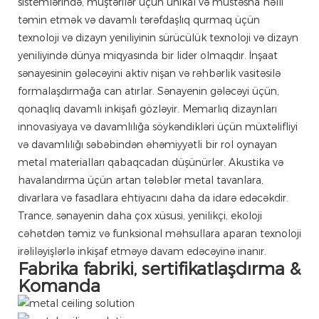
sistemlərində, müştərilər üçün unikal və müstəsna həlli
təmin etmək və davamlı tərəfdaşlıq qurmaq üçün
texnoloji və dizayn yeniliyinin sürücülük texnoloji və dizayn
yeniliyində dünya miqyasında bir lider olmaqdır. İnşaat
sənayesinin gələcəyini aktiv nişan və rəhbərlik vasitəsilə
formalaşdırmağa can atırlar. Sənayenin gələcəyi üçün,
qonaqlıq davamlı inkişafı gözləyir. Memarlıq dizaynları
innovasiyaya və davamlılığa söykəndikləri üçün müxtəlifliyi
və davamlılığı səbəbindən əhəmiyyətli bir rol oynayan
metal materialları qabaqcadan düşünürlər. Akustika və
havalandırma üçün artan tələblər metal tavanlara,
divarlara və fasadlara ehtiyacını daha da idarə edəcəkdir.
Trance, sənayenin daha çox xüsusi, yenilikçi, ekoloji
cəhətdən təmiz və funksional məhsullara aparan texnoloji
irəliləyişlərlə inkişaf etməyə davam edəcəyinə inanır.
Fabrika fabriki, sertifikatlaşdırma &
Komanda