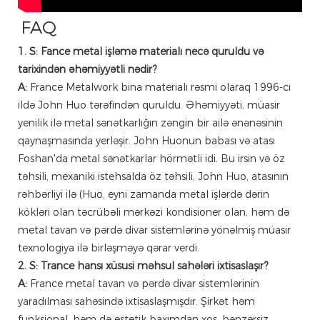
FAQ
1. S: Fance metal işləmə materialı necə quruldu və
tarixindən əhəmiyyətli nədir?
A:
France Metalwork bina materialı rəsmi olaraq 1996-cı
ildə John Huo tərəfindən quruldu. Əhəmiyyəti, müasir
yenilik ilə metal sənətkarlığın zəngin bir ailə ənənəsinin
qaynaşmasında yerləşir. John Huonun babası və atası
Foshan'da metal sənətkarlar hörmətli idi. Bu irsin və öz
təhsili, mexaniki istehsalda öz təhsili, John Huo, atasının
rəhbərliyi ilə (Huo, eyni zamanda metal işlərdə dərin
kökləri olan təcrübəli mərkəzi kondisioner olan, həm də
metal tavan və pərdə divar sistemlərinə yönəlmiş müasir
texnologiya ilə birləşməyə qərar verdi.
2. S: Trance hansı xüsusi məhsul sahələri ixtisaslaşır?
A:
France metal tavan və pərdə divar sistemlərinin
yaradılması sahəsində ixtisaslaşmışdır. Şirkət həm
funksional, həm də estetik baxımdan xoş, bənzərsiz