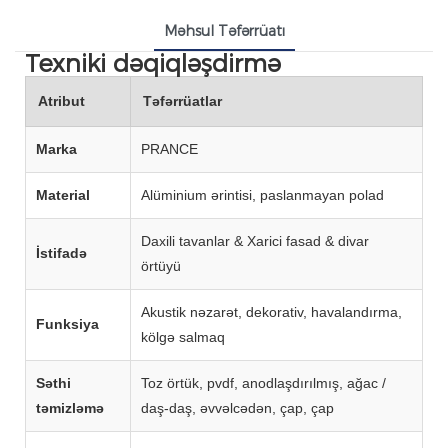
Məhsul Təfərrüatı
Texniki dəqiqləşdirmə
Atribut
Təfərrüatlar
Marka
PRANCE
Material
Alüminium ərintisi, paslanmayan polad
Daxili tavanlar & Xarici fasad & divar
İstifadə
örtüyü
Akustik nəzarət, dekorativ, havalandırma,
Funksiya
kölgə salmaq
Səthi
Toz örtük, pvdf, anodlaşdırılmış, ağac /
təmizləmə
daş-daş, əvvəlcədən, çap, çap