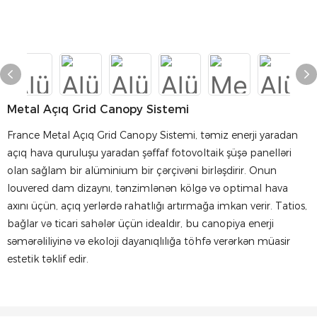
Metal Açıq Grid Canopy Sistemi
France Metal Açıq Grid Canopy Sistemi, təmiz enerji yaradan
açıq hava quruluşu yaradan şəffaf fotovoltaik şüşə panelləri
olan sağlam bir alüminium bir çərçivəni birləşdirir. Onun
louvered dam dizaynı, tənzimlənən kölgə və optimal hava
axını üçün, açıq yerlərdə rahatlığı artırmağa imkan verir. Tatios,
bağlar və ticari sahələr üçün idealdır, bu canopiya enerji
səmərəliliyinə və ekoloji dayanıqlılığa töhfə verərkən müasir
estetik təklif edir.