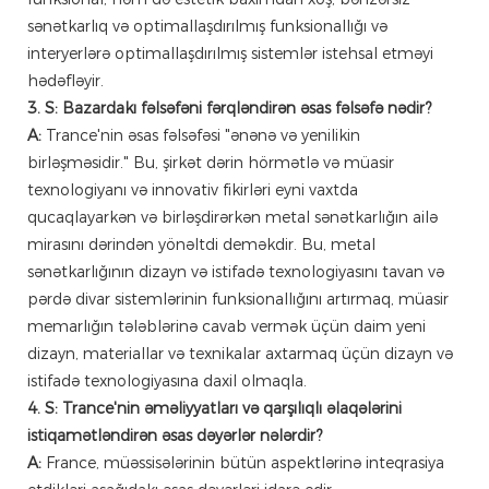
sənətkarlıq və optimallaşdırılmış funksionallığı və
interyerlərə optimallaşdırılmış sistemlər istehsal etməyi
hədəfləyir.
3. S: Bazardakı fəlsəfəni fərqləndirən əsas fəlsəfə nədir?
A:
Trance'nin əsas fəlsəfəsi "ənənə və yenilikin
birləşməsidir." Bu, şirkət dərin hörmətlə və müasir
texnologiyanı və innovativ fikirləri eyni vaxtda
qucaqlayarkən və birləşdirərkən metal sənətkarlığın ailə
mirasını dərindən yönəltdi deməkdir. Bu, metal
sənətkarlığının dizayn və istifadə texnologiyasını tavan və
pərdə divar sistemlərinin funksionallığını artırmaq, müasir
memarlığın tələblərinə cavab vermək üçün daim yeni
dizayn, materiallar və texnikalar axtarmaq üçün dizayn və
istifadə texnologiyasına daxil olmaqla.
4. S: Trance'nin əməliyyatları və qarşılıqlı əlaqələrini
istiqamətləndirən əsas dəyərlər nələrdir?
A:
France, müəssisələrinin bütün aspektlərinə inteqrasiya