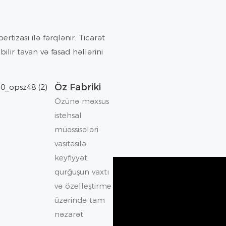
rtizası ilə fərqlənir. Ticarət
bilir tavan və fasad həllərini
Öz Fabriki
Özünə məxsus
istehsal
müəssisələri
vasitəsilə
keyfiyyət,
qurğuşun vaxtı
və özelleştirme
üzərində tam
nəzarət.