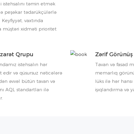
li istehsalını təmin etmək
də peşəkar tədarükçülərlə
. Keyfiyyət, vaxtında
a müştəri xidməti prioritet
əzarət Qrupu
Zərif Görünüş
damız istehsalın hər
Tavan və fasad mə
 edir və qüsursuz nəticələrə
memarlıq görünüşü
ən əvvəl bütün tavan və
lüks ilə hər han
nı AQL standartları ilə
işıqlandırma və y
r.