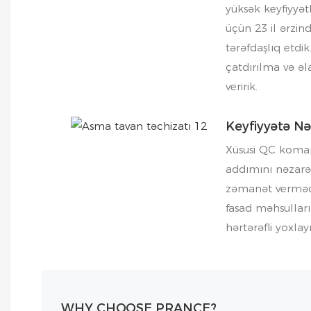
yüksək keyfiyyət
üçün 23 il ərzin
tərəfdaşlıq etdik
çatdırılma və əl
veririk.
Keyfiyyətə N
Xüsusi QC koman
addımını nəzarət
zəmanət verməd
fasad məhsulları
hərtərəfli yoxlayı
WHY CHOOSE PRANCE?