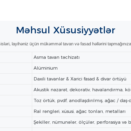
Məhsul
Xüsusiyyətlər
sləri, layihəniz üçün mükəmməl tavan və fasad həllərini tapmağınıza
Asma tavan təchizatı
Alüminium
Daxili tavanlar & Xarici fasad & divar örtüyü
Akustik nəzarət, dekorativ, havalandırma, k
Toz örtük, pvdf, anodlaşdırılmış, ağac / daş-
Ral rəngləri, xüsusi, ağac tonları, metalları
Şekiller, nümunələr, ölçülər, perforasiya v