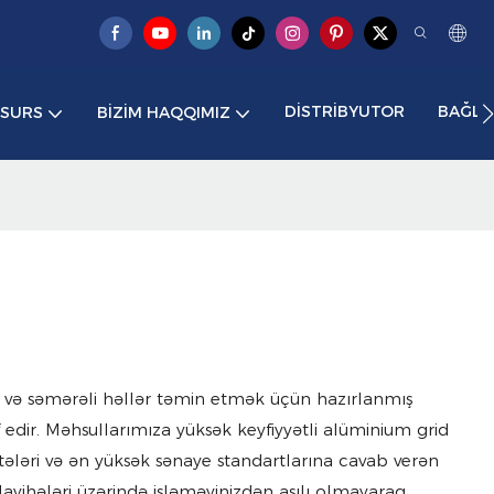
DISTRIBYUTOR
BAĞLA
ESURS
BIZIM HAQQIMIZ
lı və səmərəli həllər təmin etmək üçün hazırlanmış
if edir. Məhsullarımıza yüksək keyfiyyətli alüminium grid
tələri və ən yüksək sənaye standartlarına cavab verən
ş layihələri üzərində işləməyinizdən asılı olmayaraq,