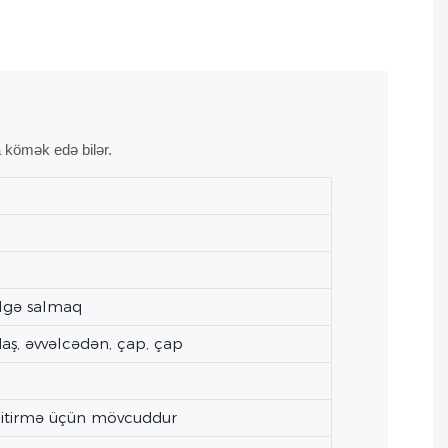
 kömək edə bilər.
ölgə salmaq
daş, əvvəlcədən, çap, çap
ə bitirmə üçün mövcuddur