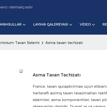
cı istehsalçısıdır.
MƏHSULLAR
LAYIHƏ QALEREYASI
VIDEO
R
üminium Tavan Sistemi
Asma tavan təchizatı
Asma Tavan Təchizatı
France, tavan quraşdırılması üçün etibar
hərtərəfli asılmış tavan ləvazimatları təkl
sistemləri, asma komponentləri, tavan pli
aksesuarları daxildir. Ticarət və ya yaşayı