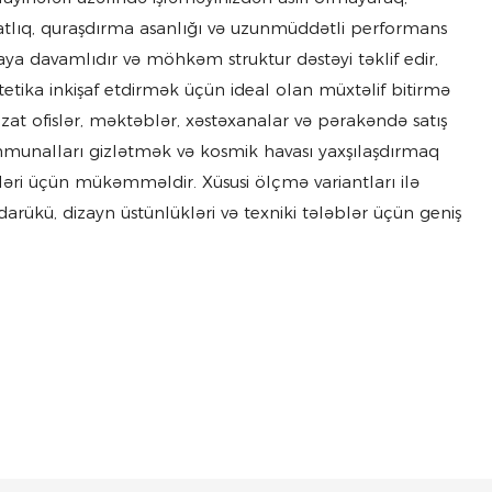
atlıq, quraşdırma asanlığı və uzunmüddətli performans
aya davamlıdır və möhkəm struktur dəstəyi təklif edir,
tetika inkişaf etdirmək üçün ideal olan müxtəlif bitirmə
zat ofislər, məktəblər, xəstəxanalar və pərakəndə satış
unalları gizlətmək və kosmik havası yaxşılaşdırmaq
ləri üçün mükəmməldir. Xüsusi ölçmə variantları ilə
rükü, dizayn üstünlükləri və texniki tələblər üçün geniş