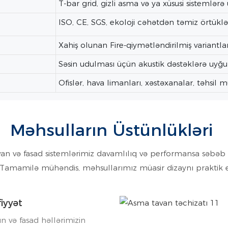
T-bar grid, gizli asma və ya xüsusi sistemlər
ISO, CE, SGS, ekoloji cəhətdən təmiz örtük
Xahiş olunan Fire-qiymətləndirilmiş variantla
Səsin udulması üçün akustik dəstəklərə uyğ
Ofislər, hava limanları, xəstəxanalar, təhsil 
Məhsulların Üstünlükləri
avan və fasad sistemlərimiz davamlılıq və performansa sə
. Tamamilə mühəndis, məhsullarımız müasir dizaynı praktik etib
iyyət
ın və fasad həllərimizin