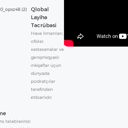
Qlobal
Layihə
Təcrübəsi
Hava limanları,
ofislər,
xəstəxanalar və
genişmiqyaslı
inkişaflar üçün
dünyada
podratçılar
tərəfindən
etibarlıdır.
rme
s tələblərinizi