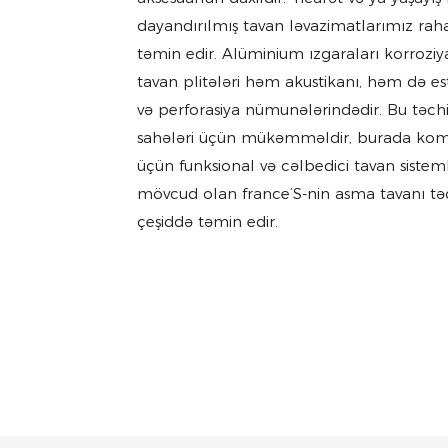
dayandırılmış tavan ləvazimatlarımız rah
təmin edir. Alüminium ızgaraları korroziy
tavan plitələri həm akustikanı, həm də es
və perforasiya nümunələrindədir. Bu təchi
sahələri üçün mükəmməldir, burada komm
üçün funksional və cəlbedici tavan sistem
mövcud olan france’S-nin asma tavanı təda
çeşiddə təmin edir.