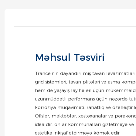
Məhsul Təsviri
Trance'nin dayandırılmış tavan ləvazimatlar
grid sistemləri, tavan plitələri və asma komp
həm də yaşayış layihələri üçün mükəmməldi
uzunmüddətli performans üçün nəzərdə tutu
korroziya müqaviməti, rahatlıq və özelleştirilebi
Ofislər, məktəblər, xəstəxanalar və pərakənd
idealdır, onlar kommunalları gizlətməyə və
estetika inkişaf etdirməyə kömək edir.