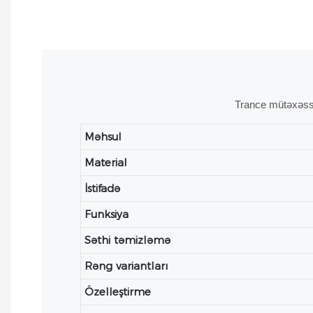
Trance mütəxəssi
Məhsul
Material
İstifadə
Funksiya
Səthi təmizləmə
Rəng variantları
Özelleştirme