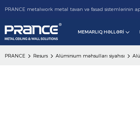
PRANCE metalwork metal tavan və fasad sistemlərinin aparı
MEMARLIQ HƏLLƏRI
PRANCE
Resurs
Alüminium məhsulları siyahısı
Al