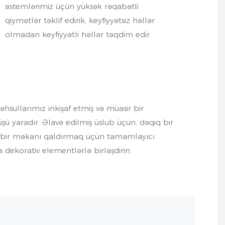
sistemlərimiz üçün yüksək rəqabətli
qiymətlər təklif edirik, keyfiyyətsiz həllər
olmadan keyfiyyətli həllər təqdim edir.
hsullarımız inkişaf etmiş və müasir bir
 yaradır. Əlavə edilmiş üslub üçün, dəqiq bir
sı bir məkanı qaldırmaq üçün tamamlayıcı
a dekorativ elementlərlə birləşdirin.