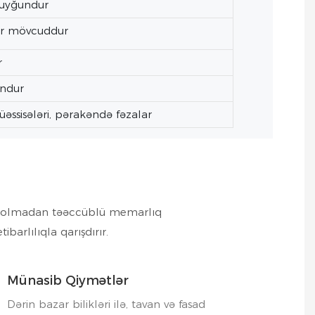
ə uyğundur
lər mövcuddur
r
undur
müəssisələri, pərakəndə fəzalar
bəb olmadan təəccüblü memarlıq
arlılıqla qarışdırır.
Münasib Qiymətlər
Dərin bazar bilikləri ilə, tavan və fasad