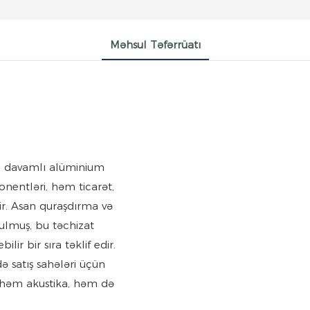
Məhsul Təfərrüatı
ı, davamlı alüminium
onentləri, həm ticarət,
r. Asan quraşdırma və
lmuş, bu təchizat
lir bir sıra təklif edir.
ə satış sahələri üçün
 həm akustika, həm də