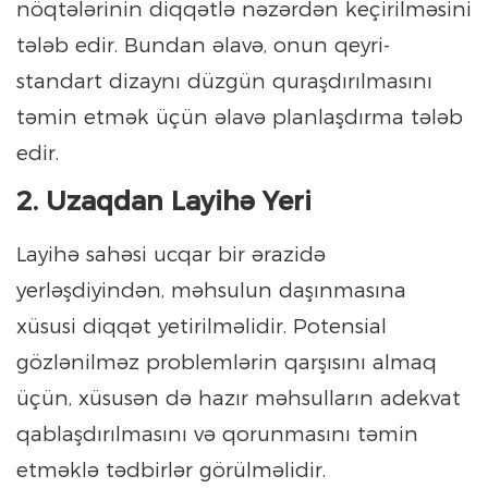
nöqtələrinin diqqətlə nəzərdən keçirilməsini
tələb edir. Bundan əlavə, onun qeyri-
standart dizaynı düzgün quraşdırılmasını
təmin etmək üçün əlavə planlaşdırma tələb
edir.
2. Uzaqdan Layihə Yeri
Layihə sahəsi ucqar bir ərazidə
yerləşdiyindən, məhsulun daşınmasına
xüsusi diqqət yetirilməlidir. Potensial
gözlənilməz problemlərin qarşısını almaq
üçün, xüsusən də hazır məhsulların adekvat
qablaşdırılmasını və qorunmasını təmin
etməklə tədbirlər görülməlidir.