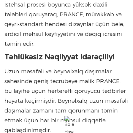
İstehsal prosesi boyunca yüksək daxili
tələbləri qoruyaraq, PRANCE, mürəkkəb və
qeyri-standart həndəsi dizaynlar üçün belə,
ardıcıl məhsul keyfiyyətini və dəqiq icrasını
təmin edir.
Təhlükəsiz Nəqliyyat Idarəçiliyi
Uzun məsafəli və beynəlxalq daşımalar
sahəsində geniş təcrübəyə malik PRANCE,
bu layihə üçün hərtərəfli qoruyucu tədbirlər
həyata keçirmişdir. Beynəlxalq uzun məsafəli
daşımalar zamanı tam qorunmanı təmin
etmək üçün hər bir məhsul diqqətlə
qablaşdırılmışdır.