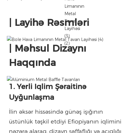
| Layihə Rəsmləri
| Məhsul Dizaynı
Haqqında
1. Yerli Iqlim Şəraitinə
Uyğunlaşma
İlin əksər hissəsində günəş işığının
üstünlük təşkil etdiyi Efiopiyanın iqlimini
nəzərə alaraq, dizayn şəffaflığı və açıqlığı