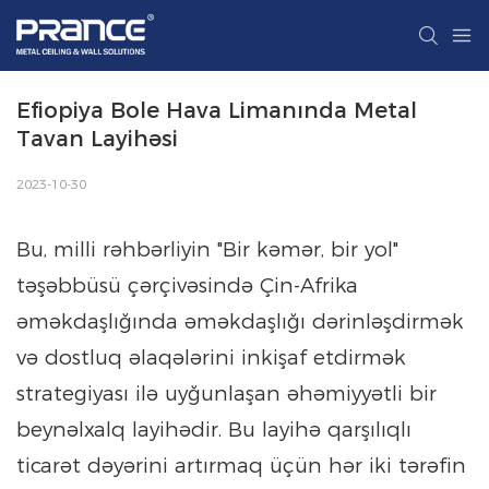
Efiopiya Bole Hava Limanında Metal 
Tavan Layihəsi
2023-10-30
Bu, milli rəhbərliyin "Bir kəmər, bir yol"
təşəbbüsü çərçivəsində Çin-Afrika
əməkdaşlığında əməkdaşlığı dərinləşdirmək
və dostluq əlaqələrini inkişaf etdirmək
strategiyası ilə uyğunlaşan əhəmiyyətli bir
beynəlxalq layihədir. Bu layihə qarşılıqlı
ticarət dəyərini artırmaq üçün hər iki tərəfin