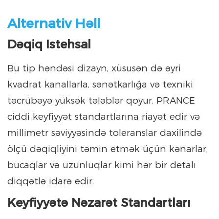
Alternativ Həll
Dəqiq Istehsal
Bu tip həndəsi dizayn, xüsusən də əyri
kvadrat kanallarla, sənətkarlığa və texniki
təcrübəyə yüksək tələblər qoyur. PRANCE
ciddi keyfiyyət standartlarına riayət edir və
millimetr səviyyəsində toleranslar daxilində
ölçü dəqiqliyini təmin etmək üçün kənarlar,
bucaqlar və uzunluqlar kimi hər bir detalı
diqqətlə idarə edir.
Keyfiyyətə Nəzarət Standartları