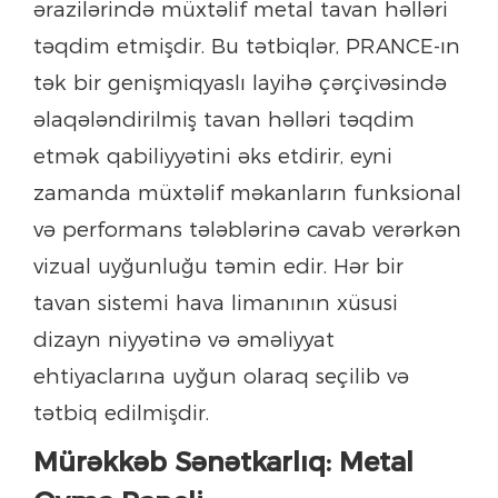
ərazilərində müxtəlif metal tavan həlləri
təqdim etmişdir. Bu tətbiqlər, PRANCE-ın
tək bir genişmiqyaslı layihə çərçivəsində
əlaqələndirilmiş tavan həlləri təqdim
etmək qabiliyyətini əks etdirir, eyni
zamanda müxtəlif məkanların funksional
və performans tələblərinə cavab verərkən
vizual uyğunluğu təmin edir. Hər bir
tavan sistemi hava limanının xüsusi
dizayn niyyətinə və əməliyyat
ehtiyaclarına uyğun olaraq seçilib və
tətbiq edilmişdir.
Mürəkkəb Sənətkarlıq: Metal