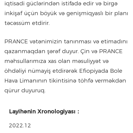
iqtisadi güclərindən istifadə edir və birgə
inkişaf üçün böyük və genişmiqyaslı bir planı
təcəssüm etdirir.
PRANCE vətənimizin tanınması və etimadını
qazanmaqdan şərəf duyur. Çin və PRANCE
məhsullarımıza xas olan məsuliyyət və
öhdəliyi nümayiş etdirərək Efiopiyada Bole
Hava Limanının tikintisinə töhfə verməkdən
qürur duyuruq.
Layihənin Xronologiyası：
2022.12