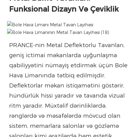
Funksional Dizayn Və Çeviklik
PRANCE-nin Metal Deflektorlu Tavanları,
geniş ictimai məkanlarda uyğunlaşma
qabiliyyətini nümayiş etdirmək üçün Bole
Hava Limanında tətbiq edilmişdir.
Deflektorlar məkan istiqamətini göstərir,
hündürlük hissi yaradır və tavanda vizual
ritm yaradır. Müxtəlif dərinliklərdə,
rənglərdə və məsafələrdə mövcud olan
sistem, memarlara salonlar və gözləmə
salonları kimi ərazilərdə həm estetik,