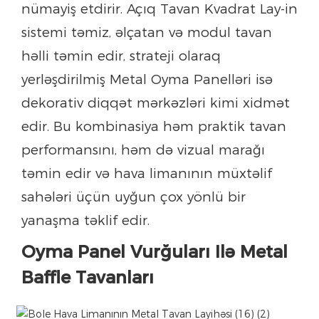
nümayiş etdirir. Açıq Tavan Kvadrat Lay-in
sistemi təmiz, əlçatan və modul tavan
həlli təmin edir, strateji olaraq
yerləşdirilmiş Metal Oyma Panelləri isə
dekorativ diqqət mərkəzləri kimi xidmət
edir. Bu kombinasiya həm praktik tavan
performansını, həm də vizual marağı
təmin edir və hava limanının müxtəlif
sahələri üçün uyğun çox yönlü bir
yanaşma təklif edir.
Oyma Panel Vurğuları Ilə Metal
Baffle Tavanları