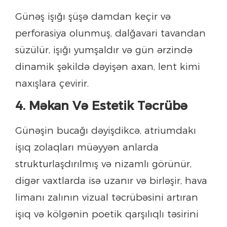
Günəş işığı şüşə damdan keçir və
perforasiya olunmuş, dalğavari tavandan
süzülür, işığı yumşaldır və gün ərzində
dinamik şəkildə dəyişən axan, lent kimi
naxışlara çevirir.
4. Məkan Və Estetik Təcrübə
Günəşin bucağı dəyişdikcə, atriumdakı
işıq zolaqları müəyyən anlarda
strukturlaşdırılmış və nizamlı görünür,
digər vaxtlarda isə uzanır və birləşir, hava
limanı zalının vizual təcrübəsini artıran
işıq və kölgənin poetik qarşılıqlı təsirini