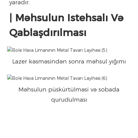
yaradır.
| Məhsulun Istehsalı Və
Qablaşdırılması
Lazer kəsməsindən sonra məhsul yığımı
Məhsulun püskürtülməsi və sobada
qurudulması