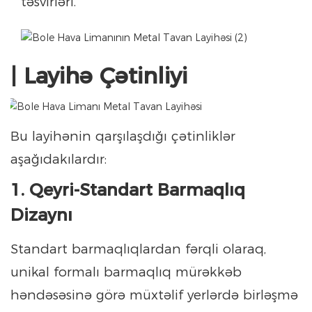
təsvirləri.
| Layihə Çətinliyi
Bu layihənin qarşılaşdığı çətinliklər
aşağıdakılardır:
1. Qeyri-Standart Barmaqlıq
Dizaynı
Standart barmaqlıqlardan fərqli olaraq,
unikal formalı barmaqlıq mürəkkəb
həndəsəsinə görə müxtəlif yerlərdə birləşmə