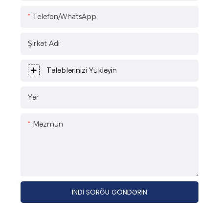
Telefon/WhatsApp
Şirkət Adı
Tələblərinizi Yükləyin
Yər
Məzmun
İNDI SORĞU GÖNDƏRIN