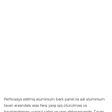
Perforasiya edilmiş alüminium bərk panel ilə adi alüminium
tavan arasındakı əsas fərq, yaxşı işıq ötürülməsi və
havalandırması, yüngül çəkisi və yaxşı dekorasiyasıdır. Tavan,