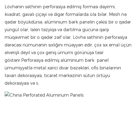
Lövhənin səthinin perforasiya edilmiş forması dəyirmi,
kvadrat, gavalı çiçəyi və digər formalarda ola bilər. Mesh nə
qədər böyükdürsə, alüminium bərk panelin çəkisi bir o qədər
yüngül olar, lakin təzyiqə və dartılma gücünə qarşı
müqavimət bir o qədər zəif olar. Lövhə səthinin perforasiya
dərəcəsi nümunənin sıxlığını müəyyən edir, çox sıx emal üçün
əlverişli deyil və çox geniş ümumi görünüşə təsir
göstərir.Perforasiya edilmiş alüminium bərk panel
ümumiyyətlə metal xarici divar bəzəkləri, ofis binalarının
tavan dekorasiyası, ticarət mərkəzinin sütun örtüyü
dekorasiyası və s.