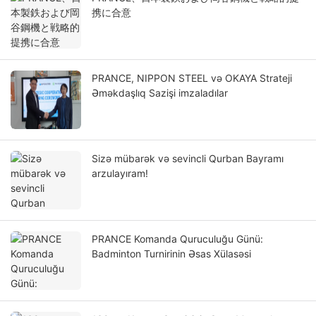
携に合意
PRANCE, NIPPON STEEL və OKAYA Strateji
Əməkdaşlıq Sazişi imzaladılar
Sizə mübarək və sevincli Qurban Bayramı
arzulayıram!
PRANCE Komanda Quruculuğu Günü:
Badminton Turnirinin Əsas Xülasəsi