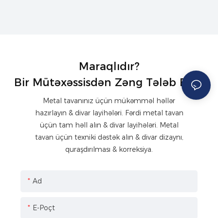
Maraqlıdır?
Bir Mütəxəssisdən Zəng Tələb Edin
Metal tavanınız üçün mükəmməl həllər
hazırlayın & divar layihələri. Fərdi metal tavan
üçün tam həll alın & divar layihələri. Metal
tavan üçün texniki dəstək alın & divar dizaynı,
quraşdırılması & korreksiya.
Ad
E-Poçt