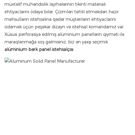
müxtəlif mühəndislik layihələrinin tikinti materialı
ehtiyaclarını ödəyə bilər. Çizimləri təhlil etməkdən hazır
məhsulların istehsalına qədər müştərilərin ehtiyaclarını
ödəmək üçün peşəkar dizayn və istehsal komandamız var.
Xüsusi perforasiya edilmiş alüminium panellərin qiyməti ilə
maraqlanmağa xoş gəlmisiniz, biz ən yaxşı seçimik
alüminium bərk panel istehsalçısı