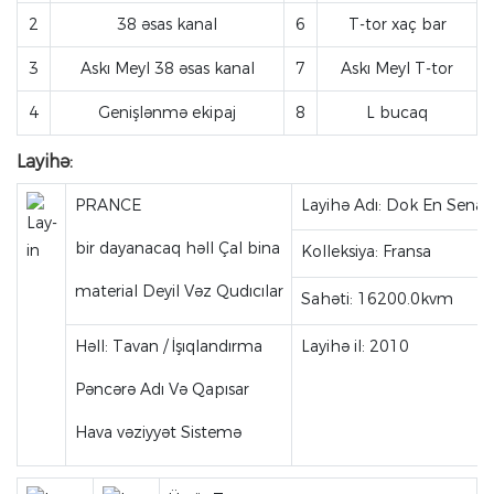
2
38 əsas kanal
6
T-tor xaç bar
3
Askı Meyl 38 əsas kanal
7
Askı Meyl T-tor
4
Genişlənmə ekipaj
8
L bucaq
Layihə:
PRANCE
Layihə Adı: Dok En Sena O
bir dayanacaq həll Çal bina
Kolleksiya: Fransa
material Deyil Vəz Qudıcılar
Sahəti: 16200.0kvm
Həll: Tavan / İşıqlandırma
Layihə il: 2010
Pəncərə Adı Və Qapısar
Hava vəziyyət Sistemə