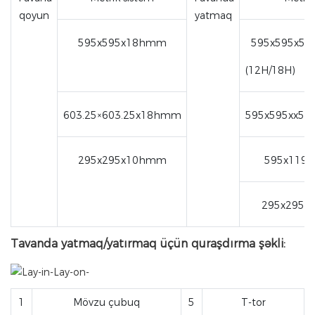
qoyun
yatmaq
595x595x18hmm
595x595x5
(12H/18H)
603.25×603.25x18hmm
595x595xx5
295x295x10hmm
595x1195
295x295x
Tavanda yatmaq/yatırmaq üçün quraşdırma şəkli:
1
Mövzu çubuq
5
T-tor