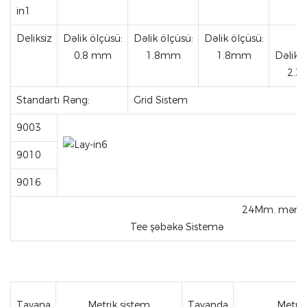
Deliksiz
Dəlik ölçüsü:
Dəlik ölçüsü:
Dəlik ölçüsü:
0,8 mm
1.8mm
1.8mm
Dəlik ö
2.
Standartı Rəng:
Grid Sistem
9003
9010
9016
24Mm. məru
Tee şəbəkə Sistemə
Tavana
Metrik sistem
Tavanda
Metrik