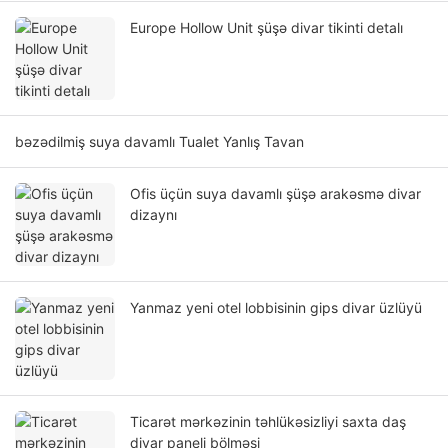
Europe Hollow Unit şüşə divar tikinti detalı
bəzədilmiş suya davamlı Tualet Yanlış Tavan
Ofis üçün suya davamlı şüşə arakəsmə divar
dizaynı
Yanmaz yeni otel lobbisinin gips divar üzlüyü
Ticarət mərkəzinin təhlükəsizliyi saxta daş
divar paneli bölməsi