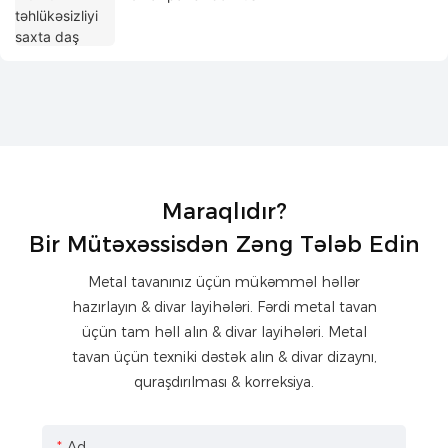
Maraqlıdır?
Bir Mütəxəssisdən Zəng Tələb Edin
Metal tavanınız üçün mükəmməl həllər
hazırlayın & divar layihələri. Fərdi metal tavan
üçün tam həll alın & divar layihələri. Metal
tavan üçün texniki dəstək alın & divar dizaynı,
quraşdırılması & korreksiya.
Ad