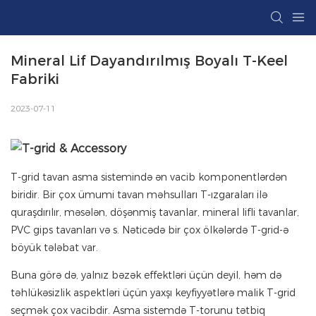
Mineral Lif Dayandırılmış Boyalı T-Keel 
Fabriki
2023-07-11
T-grid tavan asma sistemində ən vacib komponentlərdən
biridir. Bir çox ümumi tavan məhsulları T-ızgaraları ilə
quraşdırılır, məsələn, döşənmiş tavanlar, mineral lifli tavanlar,
PVC gips tavanları və s. Nəticədə bir çox ölkələrdə T-grid-ə
böyük tələbat var.
Buna görə də, yalnız bəzək effektləri üçün deyil, həm də
təhlükəsizlik aspektləri üçün yaxşı keyfiyyətlərə malik T-grid
seçmək çox vacibdir. Asma sistemdə T-torunu tətbiq