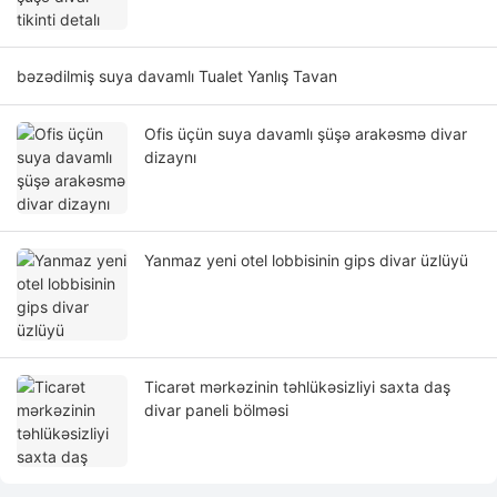
bəzədilmiş suya davamlı Tualet Yanlış Tavan
Ofis üçün suya davamlı şüşə arakəsmə divar
dizaynı
Yanmaz yeni otel lobbisinin gips divar üzlüyü
Ticarət mərkəzinin təhlükəsizliyi saxta daş
divar paneli bölməsi