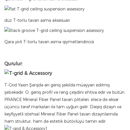
düz T-torlu tavan asma aksesuarı
Qara yivli T-torlu tavan asma qiymətləndiricisi
Qurulur:
T-Grid Yaxın Şərqdə ən geniş şəkildə müəyyən edilmiş
şəbəkədir. O, geniş profil və rəng çeşidini ehtiva edir və bütün
PRANCE Mineral Fiber Panel tavan plitələri, eləcə də əksər
üçüncü tərəf markaları ilə tam uyğun gəlir. Dəqiq dizayn və
keyfiyyətli istehsal Mineral Fiber Panel tavan dizaynlarında
həm struktur, həm də estetik bütövlüyü təmin edir.