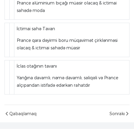
Prance alüminium bıçağı müasir olacaq & ictimai
sahədə moda
İctimai sahə Tavan
Prance qara dəyirmi boru müqavimət çirklənməsi
olacaq & ictimai sahədə müasir
İclas otağının tavanı
Yanğına davamlı, nəmə davamlı, səliqəli və Prance
alçıpandan istifadə edərkən rahatdır
Qabaqlamaq
Sonrakı