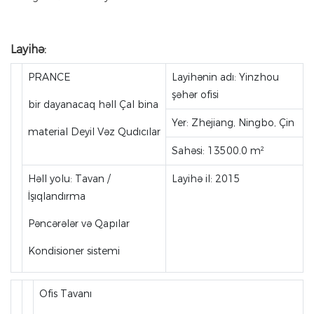
Layihə:
PRANCE
Layihənin adı: Yinzhou
şəhər ofisi
bir dayanacaq həll Çal bina
Yer: Zhejiang, Ningbo, Çin
material Deyil Vəz Qudıcılar
Sahəsi: 13500.0 m²
Həll yolu: Tavan /
Layihə il: 2015
İşıqlandırma
Pəncərələr və Qapılar
Kondisioner sistemi
Ofis Tavanı