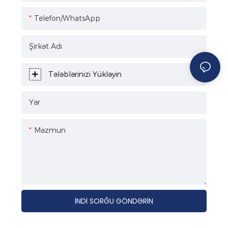
Telefon/WhatsApp
Şirkət Adı
Tələblərinizi Yükləyin
Yər
Məzmun
İNDI SORĞU GÖNDƏRIN