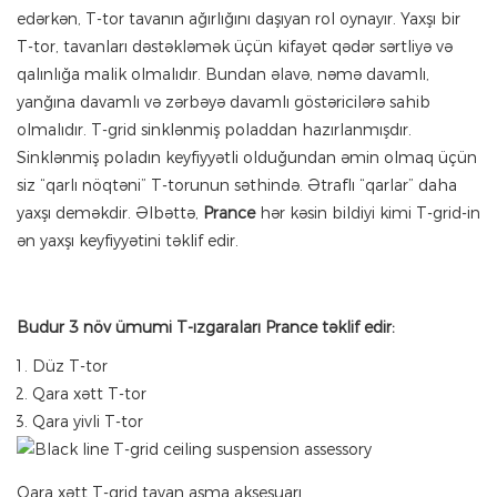
edərkən, T-tor tavanın ağırlığını daşıyan rol oynayır. Yaxşı bir
T-tor, tavanları dəstəkləmək üçün kifayət qədər sərtliyə və
qalınlığa malik olmalıdır. Bundan əlavə, nəmə davamlı,
yanğına davamlı və zərbəyə davamlı göstəricilərə sahib
olmalıdır. T-grid sinklənmiş poladdan hazırlanmışdır.
Sinklənmiş poladın keyfiyyətli olduğundan əmin olmaq üçün
siz “qarlı nöqtəni” T-torunun səthində. Ətraflı “qarlar” daha
yaxşı deməkdir. Əlbəttə,
Prance
hər kəsin bildiyi kimi T-grid-in
ən yaxşı keyfiyyətini təklif edir.
Budur 3 növ ümumi T-ızgaraları Prance təklif edir:
Düz T-tor
Qara xətt T-tor
Qara yivli T-tor
Qara xətt T-grid tavan asma aksesuarı