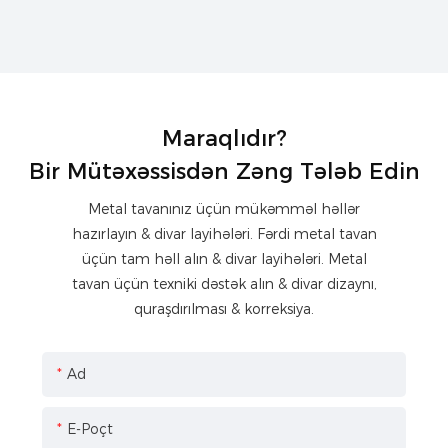
Maraqlıdır?
Bir Mütəxəssisdən Zəng Tələb Edin
Metal tavanınız üçün mükəmməl həllər
hazırlayın & divar layihələri. Fərdi metal tavan
üçün tam həll alın & divar layihələri. Metal
tavan üçün texniki dəstək alın & divar dizaynı,
quraşdırılması & korreksiya.
Ad
E-Poçt