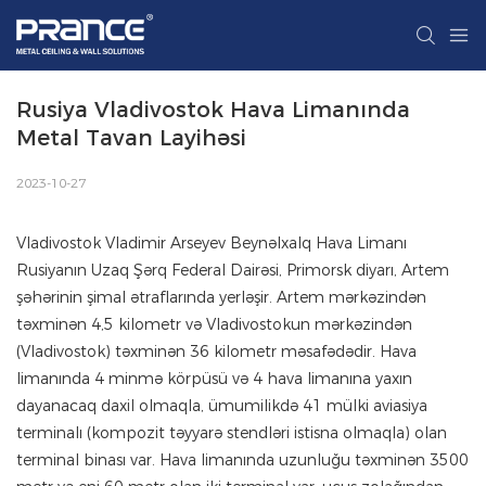
Rusiya Vladivostok Hava Limanında 
Metal Tavan Layihəsi
2023-10-27
Vladivostok Vladimir Arseyev Beynəlxalq Hava Limanı
Rusiyanın Uzaq Şərq Federal Dairəsi, Primorsk diyarı, Artem
şəhərinin şimal ətraflarında yerləşir. Artem mərkəzindən
təxminən 4,5 kilometr və Vladivostokun mərkəzindən
(Vladivostok) təxminən 36 kilometr məsafədədir. Hava
limanında 4 minmə körpüsü və 4 hava limanına yaxın
dayanacaq daxil olmaqla, ümumilikdə 41 mülki aviasiya
terminalı (kompozit təyyarə stendləri istisna olmaqla) olan
terminal binası var. Hava limanında uzunluğu təxminən 3500