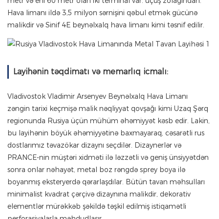
metr və eni 60 metr olan iki terminal var. uçuş zolağından.
Hava limanı ildə 3,5 milyon sərnişini qəbul etmək gücünə
malikdir və Sinif 4E beynəlxalq hava limanı kimi təsnif edilir.
Layihənin təqdimatı və memarlıq icmalı:
Vladivostok Vladimir Arsenyev Beynəlxalq Hava Limanı
zəngin tarixi keçmişə malik nəqliyyat qovşağı kimi Uzaq Şərq
regionunda Rusiya üçün mühüm əhəmiyyət kəsb edir. Lakin,
bu layihənin böyük əhəmiyyətinə baxmayaraq, cəsarətli rus
dostlarımız təvazökar dizaynı seçdilər. Dizaynerlər və
PRANCE-nin müştəri xidməti ilə ləzzətli və geniş ünsiyyətdən
sonra onlar nəhayət, metal boz rəngdə sprey boya ilə
boyanmış eksteryerdə qərarlaşdılar. Bütün tavan məhsulları
minimalist kvadrat çərçivə dizaynına malikdir, dekorativ
elementlər mürəkkəb şəkildə təşkil edilmiş istiqamətli
perforasiyalarla məhdudlaşır.