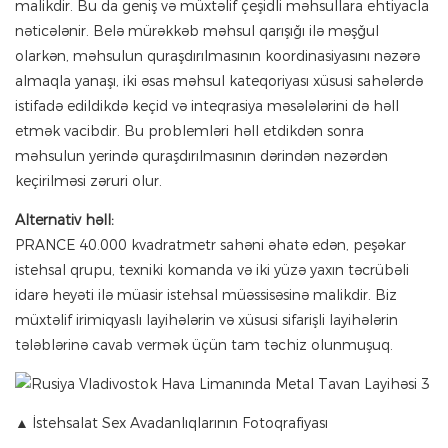
malikdir. Bu da geniş və müxtəlif çeşidli məhsullara ehtiyacla
nəticələnir. Belə mürəkkəb məhsul qarışığı ilə məşğul
olarkən, məhsulun quraşdırılmasının koordinasiyasını nəzərə
almaqla yanaşı, iki əsas məhsul kateqoriyası xüsusi sahələrdə
istifadə edildikdə keçid və inteqrasiya məsələlərini də həll
etmək vacibdir. Bu problemləri həll etdikdən sonra
məhsulun yerində quraşdırılmasının dərindən nəzərdən
keçirilməsi zəruri olur.
Alternativ həll:
PRANCE 40.000 kvadratmetr sahəni əhatə edən, peşəkar
istehsal qrupu, texniki komanda və iki yüzə yaxın təcrübəli
idarə heyəti ilə müasir istehsal müəssisəsinə malikdir. Biz
müxtəlif irimiqyaslı layihələrin və xüsusi sifarişli layihələrin
tələblərinə cavab vermək üçün tam təchiz olunmuşuq.
▲ İstehsalat Sex Avadanlıqlarının Fotoqrafiyası