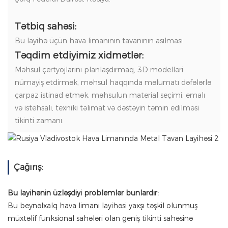
Tətbiq sahəsi:
Bu layihə üçün hava limanının tavanının asılması.
Təqdim etdiyimiz xidmətlər:
Məhsul çertyojlarını planlaşdırmaq, 3D modelləri
nümayiş etdirmək, məhsul haqqında məlumatı dəfələrlə
çarpaz istinad etmək, məhsulun material seçimi, emalı
və istehsalı, texniki təlimat və dəstəyin təmin edilməsi
tikinti zamanı.
Çağırış:
Bu layihənin üzləşdiyi problemlər bunlardır:
Bu beynəlxalq hava limanı layihəsi yaxşı təşkil olunmuş
müxtəlif funksional sahələri olan geniş tikinti sahəsinə