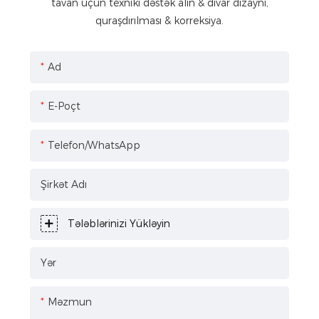
tavan üçün texniki dəstək alın & divar dizaynı,
quraşdırılması & korreksiya.
Ad
E-Poçt
Telefon/WhatsApp
Şirkət Adı
Tələblərinizi Yükləyin
Yər
Məzmun