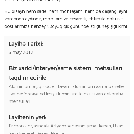
Bu dizayn həm sadə, həm möhtəşəm, həm də qəşəng, eyni
zamanda aydındır, möhkəm və cəsarətli, ehtirasla dolu rus
dostlarımıza bənzəyir, soyuq qış günündə isti günəş işığı kimi.
Layihə Tarixi:
3 may 2012
Biz xarici/interyer/asma sistemi məhsulları
təqdim edirik:
Alüminium açıq hücrəli tavan
,
alüminium asma panellər
, və
perforasiya edilmiş alüminium klipsli tavan dekorativ
məhsulları.
Layihənin yeri:
Primorsk diyarındakı Artyom şəhərinin şimal kənarı, Uzaq
Şərq Federal Dairəsi, Rusiya.